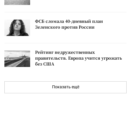
ФСБ сломала 40-дневный план
Зеленского против России
Рейтинг недружественных
правительств. Европа учится угрожать
без США
Показать ещё