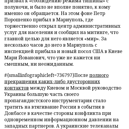
призвал к «соблюдению режима тишины» с
полуночи, и было не вполне понятно, к кому
именно он обращается. На этом фоне Петр
Порошенко прибыл в Мариуполь, где
торжественно открыл центр административных
услуг для населения и сообщил на митинге, что
главной целью для него является «мир». За
несколько часов до него в Мариуполь с
инспекцией прибыла и новый посол США в Киеве
Мари Йованович, что уже не кажется ни
смешным, ни неожиданным.
#{smallinfographicleft=736797}После
полного
прекращения каких-либо двусторонних
контактов
между Киевом и Москвой руководство
Украины большую часть своего
пропагандистского инструментария стало
тратить на втягивание России в события в
Донбассе в качестве стороны конфликта при
одновременном информационном давлении на
западных партнеров. А украинские телеканалы