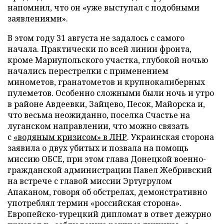
напомнил, что он «уже выступал с подобными
заявлениями».
В этом году 31 августа не задалось с самого
начала. Практически по всей линии фронта,
кроме Мариупольского участка, глубокой ночью
начались перестрелки с применением
минометов, гранатометов и крупнокалиберных
пулеметов. Особенно сложными были ночь и утро
в районе Авдеевки, Зайцево, Песок, Майорска и,
что весьма неожиданно, поселка Счастье на
луганском направлении, что можно связать
с
«водяным кризисом» в ЛНР
. Украинская сторона
заявила о двух убитых и позвала на помощь
миссию ОБСЕ, при этом глава Донецкой военно-
гражданской администрации Павел Жебривский
на встрече с главой миссии Эртугрулом
Апаканом, говоря об обстрелах, демонстративно
употреблял термин «российская сторона».
Европейско-турецкий дипломат в ответ дежурно