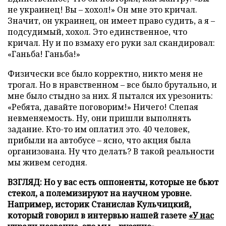
не украинец! Вы – хохол!» Он мне это кричал.
Значит, он украинец, он имеет право судить, а я –
подсудимый, хохол. Это единственное, что
кричал. Ну и по взмаху его руки зал скандировал:
«Ганьба! Ганьба!»
Физически все было корректно, никто меня не
трогал. Но в нравственном – все было брутально, и
мне было стыдно за них. Я пытался их урезонить:
«Ребята, давайте поговорим!» Ничего! Слепая
невменяемость. Ну, они пришли выполнять
задание. Кто-то им оплатил это. 40 человек,
прибыли на автобусе – ясно, что акция была
организована. Ну что делать? В такой реальности
мы живем сегодня.
ВЗГЛЯД: Но у вас есть оппоненты, которые не бьют
стекол, а полемизируют на научном уровне.
Например, историк Станислав Кульчицкий,
который говорил в интервью нашей газете
«У нас