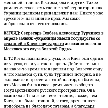
меньшей степени Костомарова и других. Такое
романтическое осмысление этой территории как
Украины целиком принадлежит нам. Никто у нас
«русского» названия не крал. Мы сами
добровольно от него отказались.
ВЗГЛЯД: Секретарь Совбеза Александр Турчинов в
апреле заявил: «украинцы
имели государство со
столицей в Киеве еще задолго
до возникновения
Московского улуса Золотой Орды»...
П. Т.:
Когда появились улусы, то и Киев был одним
из улусов, если уж так говорить. Действительно,
на какое-то время мы перешли под Золотую орду.
А что касается сути, будь Турчинов историк, а не
экономист и протестантский пастор, он бы знал,
что Москва была в свое время частью общего
государственного русского пространства. Она
возникла в 12-м веке – естественно, позже, чем
Киев, и не была столицей, и государственность
приобрела не благодаря татарам, а благодаря