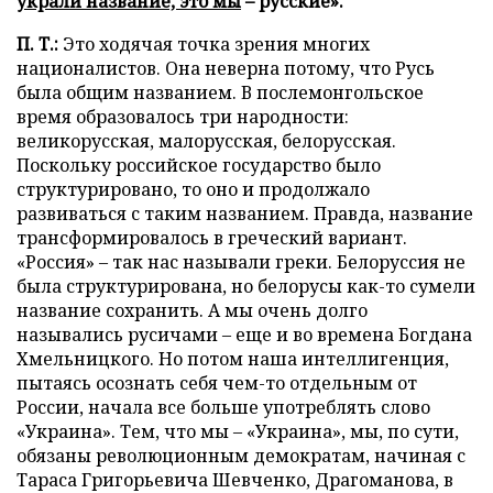
украли название, это мы
– русские».
П. Т.:
Это ходячая точка зрения многих
националистов. Она неверна потому, что Русь
была общим названием. В послемонгольское
время образовалось три народности:
великорусская, малорусская, белорусская.
Поскольку российское государство было
структурировано, то оно и продолжало
развиваться с таким названием. Правда, название
трансформировалось в греческий вариант.
«Россия» – так нас называли греки. Белоруссия не
была структурирована, но белорусы как-то сумели
название сохранить. А мы очень долго
назывались русичами – еще и во времена Богдана
Хмельницкого. Но потом наша интеллигенция,
пытаясь осознать себя чем-то отдельным от
России, начала все больше употреблять слово
«Украина». Тем, что мы – «Украина», мы, по сути,
обязаны революционным демократам, начиная с
Тараса Григорьевича Шевченко, Драгоманова, в