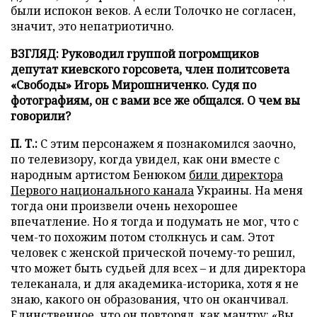
были испокон веков. А если Толочко не согласен,
значит, это непатриотично.
ВЗГЛЯД: Руководил группой погромщиков
депутат киевского горсовета, член политсовета
«Свободы» Игорь Мирошниченко. Судя по
фотографиям, он с вами все же общался. О чем вы
говорили?
П. Т.:
С этим персонажем я познакомился заочно,
по телевизору, когда увидел, как они вместе с
народным артистом Бенюком
били директора
Первого национального канала
Украины. На меня
тогда они произвели очень нехорошее
впечатление. Но я тогда и подумать не мог, что с
чем-то похожим потом столкнусь и сам. Этот
человек с женской прической почему-то решил,
что может быть судьей для всех – и для директора
телеканала, и для академика-историка, хотя я не
знаю, какого он образования, что он оканчивал.
Единственное, что он повторял, как мантру: «Вы