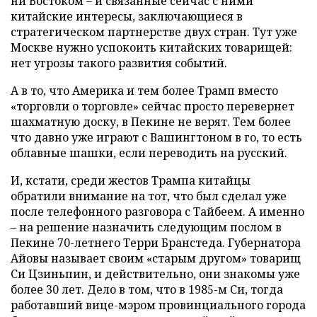
ни Востоком – и связанные сейчас с ними
китайские интересы, заключающиеся в
стратегическом партнерстве двух стран. Тут уже
Москве нужно успокоить китайских товарищей:
нет угрозы такого развития событий.
А в то, что Америка и тем более Трамп вместо
«торговли о торговле» сейчас просто перевернет
шахматную доску, в Пекине не верят. Тем более
что давно уже играют с Вашингтоном в го, то есть
облавные шашки, если переводить на русский.
И, кстати, среди жестов Трампа китайцы
обратили внимание на тот, что был сделал уже
после телефонного разговора с Тайбеем. А именно
– на решение назначить следующим послом в
Пекине 70-летнего Терри Бранстеда. Губернатора
Айовы называет своим «старым другом» товарищ
Си Цзиньпин, и действительно, они знакомы уже
более 30 лет. Дело в том, что в 1985-м Си, тогда
работавший вице-мэром провинциального города