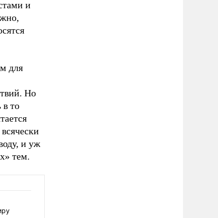
стами и
ажно,
осятся
м для
твий. Но
 в то
тается
 всячески
оду, и уж
х» тем.
иру