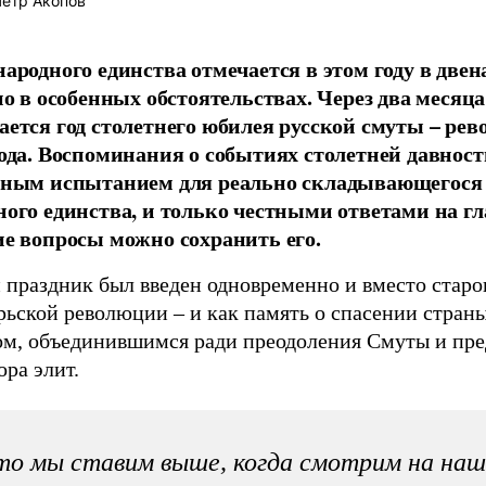
етр Акопов
народного единства отмечается в этом году в две
но в особенных обстоятельствах. Через два месяца
ается год столетнего юбилея русской смуты – ре
года. Воспоминания о событиях столетней давност
зным испытанием для реально складывающегося
ного единства, и только честными ответами на г
ие вопросы можно сохранить его.
 праздник был введен одновременно и вместо старо
рьской революции – и как память о спасении стран
ом, объединившимся ради преодоления Смуты и пре
ора элит.
о мы ставим выше, когда смотрим на наш