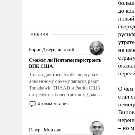
больш
до кон
новый
сверх
русиф
МНЕНИЯ
утрате
не им
Борис Джерелиевский
страну
Сможет ли Пентагон перестроить
оказал
ВПК США
пережи
Только для того, чтобы вернуться к
довоенному объему запасов ракет
Tomahawk, THAAD и Patriot США
О чем 
потребуется более трех лет. Даже
стал с
небольшая война с Ираном
4 комментария
немец
опустошила американские
Винова
арсеналы. Сложившаяся ситуация
нереше
означает многолетний период
– но м
уязвимости США, например, перед
Геворг Мирзаян
Китаем.