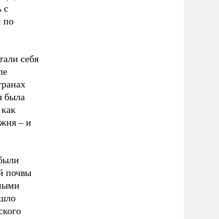
 с
и по
тали себя
ле
транах
я была
 как
жня – и
 были
й почвы
чными
ошло
ского