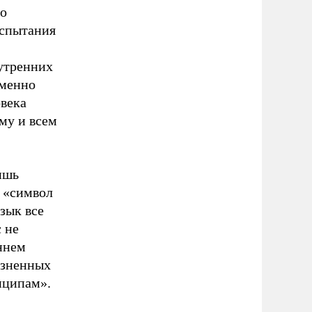
но
испытания
нутренних
именно
овека
му и всем
ишь
с «символ
зык все
 не
ннем
езненных
нципам».