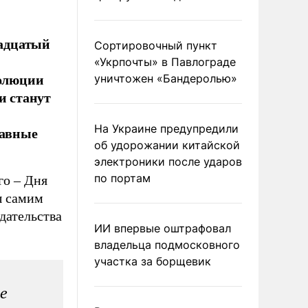
надцатый
Сортировочный пункт
«Укрпочты» в Павлограде
волюции
уничтожен «Бандеролью»
и станут
На Украине предупредили
лавные
об удорожании китайской
электроники после ударов
по портам
го – Дня
ы самим
дательства
ИИ впервые оштрафовал
владельца подмосковного
участка за борщевик
е