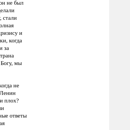
он не был
делали
, стали
олная
кризису и
ки, когда
и за
страна
 Богу, мы
когда не
 Ленин
и плох?
ли
ные ответы
ая