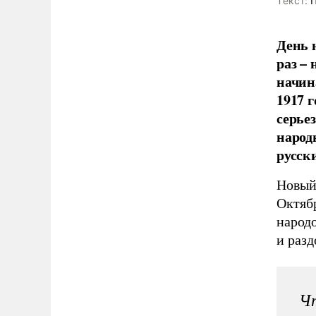
Tекст:
П
День 
раз – 
начин
1917 
серье
народ
русск
Новый
Октяб
народ
и разд
Чт