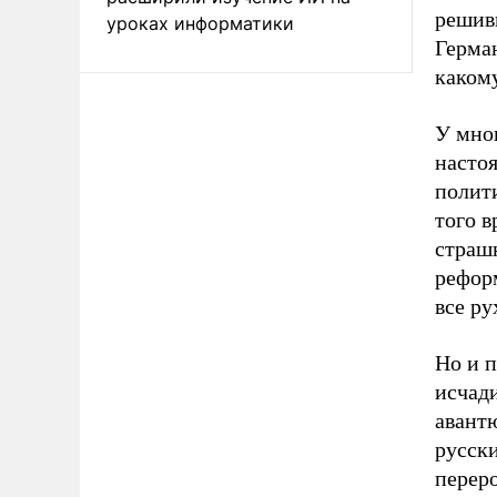
решивш
уроках информатики
Герман
какому
У мно
насто
полити
того 
страшн
рефор
все ру
Но и п
исчади
авант
русск
перер