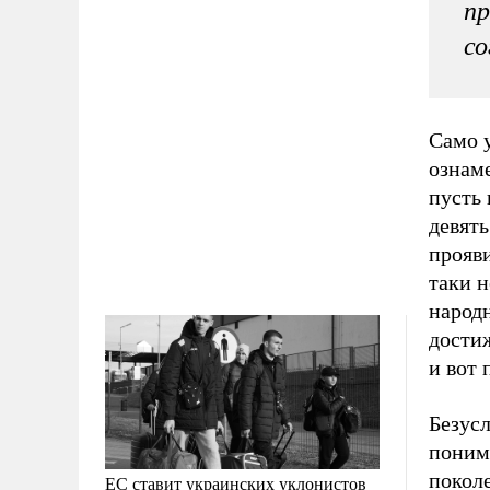
пр
со
Само у
ознаме
пусть 
девять
прояви
таки н
народн
дости
и вот 
Безусл
поним
покол
ЕС ставит украинских уклонистов