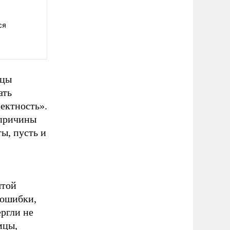
ся
нцы
ать
ектность».
 причины
ты, пусть и
ятой
 ошибки,
ергли не
мцы,