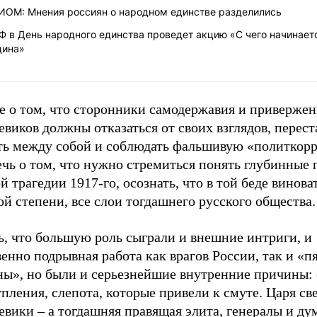
ИОМ: Мнения россиян о народном единстве разделились
 в День народного единства проведет акцию «С чего начинает
дина»
не о том, что сторонники самодержавия и приверже
виков должны отказаться от своих взглядов, перест
ть между собой и соблюдать фальшивую «политкорр
ечь о том, что нужно стремиться понять глубинные
й трагедии 1917-го, осознать, что в той беде винова
ой степени, все слои тогдашнего русского общества.
ь, что большую роль сыграли и внешние интриги, и
енно подрывная работа как врагов России, так и «п
ны», но были и серьезнейшие внутренние причины:
пления, слепота, которые привели к смуте. Царя св
вики – а тогдашняя правящая элита, генералы и ду