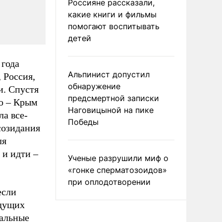
Россияне рассказали,
какие книги и фильмы
помогают воспитывать
детей
 года
Альпинист допустил
 Россия,
обнаружение
и. Спустя
предсмертной записки
ью – Крым
Наговицыной на пике
ла все-
Победы
созидания
ля
 и идти –
Ученые разрушили миф о
«гонке сперматозоидов»
при оплодотворении
если
удущих
тальные