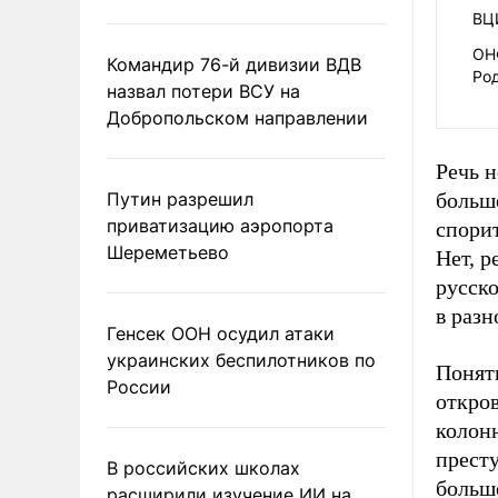
ВЦ
ОНФ
Командир 76-й дивизии ВДВ
Ро
назвал потери ВСУ на
Добропольском направлении
Речь 
Путин разрешил
больше
приватизацию аэропорта
спори
Шереметьево
Нет, р
русско
в разн
Генсек ООН осудил атаки
украинских беспилотников по
Понят
России
откров
колон
престу
В российских школах
больше
расширили изучение ИИ на