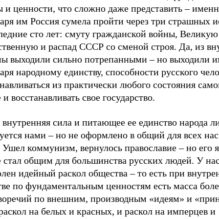
ы и ценности, что сложно даже представить – имен
даря им Россия сумела пройти через три страшных 
ледние сто лет: смуту гражданской войны, Великую
ственную и распад СССР со сменой строя. Да, из в
мы выходили сильно потрепанными – но выходили 
аря народному единству, способности русского чел
навливаться из практически любого состояния само
 и восстанавливать свое государство.
 внутренняя сила и питающее ее единство народа л
уется нами – но не оформлено в общий для всех на
 Ушел коммунизм, вернулось православие – но его я
 стал общим для большинства русских людей. У нас
лен идейный раскол общества – то есть при внутре
тве по фундаментальным ценностям есть масса бол
воречий по внешним, производным «идеям» и «при
раскол на белых и красных, и раскол на имперцев и