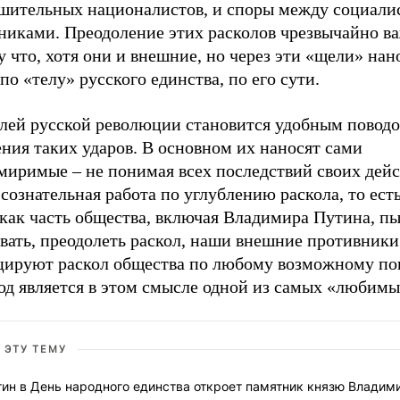
шительных националистов, и споры между социали
никами. Преодоление этих расколов чрезвычайно в
 что, хотя они и внешние, но через эти «щели» нан
по «телу» русского единства, по его сути.
лей русской революции становится удобным поводо
ния таких ударов. В основном их наносят сами
миримые – не понимая всех последствий своих дейс
 сознательная работа по углублению раскола, то есть
как часть общества, включая Владимира Путина, пы
вать, преодолеть раскол, наши внешние противники
цируют раскол общества по любому возможному пов
од является в этом смысле одной из самых «любимы
 ЭТУ ТЕМУ
тин в День народного единства откроет памятник князю Владим