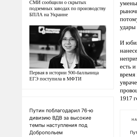
СМИ сообщили о скрытых
умень
подземных заводах по производству
рыноч
БПЛА на Украине
потому
удары 
И юби
нанесе
непри
есть и
Первая в истории 500-балльница
время 
ЕГЭ поступила в МФТИ
увраче
прово
1917 г
Путин поблагодарил 76-ю
дивизию ВДВ за высокие
НА
темпы наступления под
Добропольем
Пу