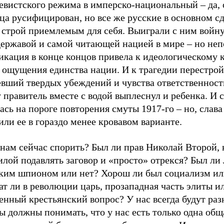
евистского режима в имперско-национальный – да, 
ца русифицирован, но все же русские в основном с
 строй приемлемым для себя. Выиграли с ним войну
державой и самой читающей нацией в мире – но неп
икация в конце концов привела к идеологическому 
 ощущения единства нации. И к трагедии перестрой
евший твердых убеждений и чувства ответственност
 правитель вместе с водой выплеснул и ребенка. И 
ась на пороге повторения смуты 1917-го – но, слава
ли ее в гораздо менее кровавом варианте.
нам сейчас спорить? Был ли прав Николай Второй, 
илой подавлять заговор и «просто» отрекся? Был ли
ким шпионом или нет? Хорош ли был социализм ил
т ли в революции царь, прозападная часть элиты и
нный крестьянский вопрос? У нас всегда будут раз
ы должны понимать, что у нас есть только одна общ