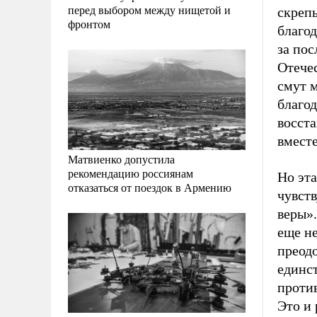
перед выбором между нищетой и
скреп
фронтом
благо
за пос
Отече
смут 
благод
восста
вместе
Матвиенко допустила
рекомендацию россиянам
Но эта
отказаться от поездок в Армению
чувств
веры».
еще не
преодо
единс
проти
Это и 