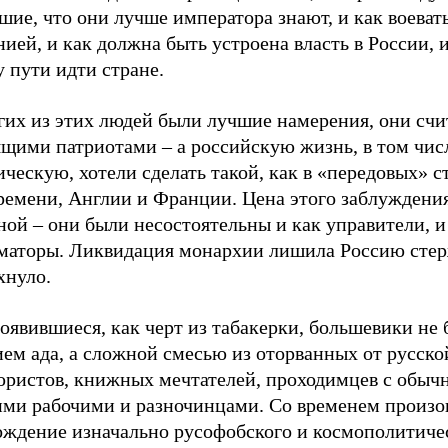
ие, что они лучше императора знают, и как воевать
ией, и как должна быть устроена власть в России, 
 пути идти стране.
гих из этих людей были лучшие намерения, они счи
ящими патриотами – а российскую жизнь, в том чис
ческую, хотели сделать такой, как в «передовых» с
времени, Англии и Франции. Цена этого заблуждени
ой – они были несостоятельны и как управители, и
маторы. Ликвидация монархии лишила Россию стер
хнуло.
оявившиеся, как черт из табакерки, большевики не
ем ада, а сложной смесью из оторванных от русско
юристов, книжных мечтателей, проходимцев с обы
ими рабочими и разночинцами. Со временем произ
ождение изначально русофобского и космополитиче