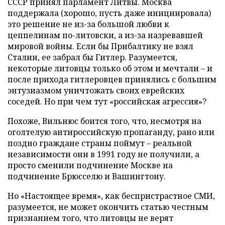
СССР принял парламент Литвы. Москва
поддержала (хорошо, пусть даже инициировала)
это решение не из-за большой любви к
цеппелинам по-литовски, а из-за назревавшей
мировой войны. Если бы Прибалтику не взял
Сталин, ее забрал бы Гитлер. Разумеется,
некоторые литовцы только об этом и мечтали – и
после прихода гитлеровцев принялись с большим
энтузиазмом уничтожать своих еврейских
соседей. Но при чем тут «российская агрессия»?
Похоже, Вильнюс боится того, что, несмотря на
оголтелую антироссийскую пропаганду, рано или
поздно граждане страны поймут – реальной
независимости они в 1991 году не получили, а
просто сменили подчинение Москве на
подчинение Брюсселю и Вашингтону.
Но «Настоящее время», как беспристрастное СМИ,
разумеется, не может окончить статью честным
признанием того, что литовцы не верят