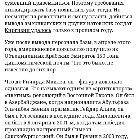
сумевший приземлиться. Поэтому требования
ликвидировать базу появились уже тогда. Но,
несмотря на революции и смену власти, добиться
вывода американских и других натовских солдат
Киргизии удалось
только в прошлом году.
Уже после вывода персонала базы, в апреле этого
года, американское посольство получило из
Объединенных Арабских Эмиратов
150 тонн
дипломатической почты
. Что это было, не
известно до сих пор.
Что до Ричарда Майлза, он – фигура довольно
одиозная. Его называют одним из «архитекторов»
«цветных» революций в Восточной Европе. Он был
в Азербайджане, когда националиста Абульфаза
Эльчибея сменил прагматик Гейдар Алиев, он
был в Югославии в последние годы Милошевича,
он был в Болгарии в 2001-м, когда там победил
прозападно настроенный Симеон
Сакскобургготский. Он был в Грузии в 2003 году,