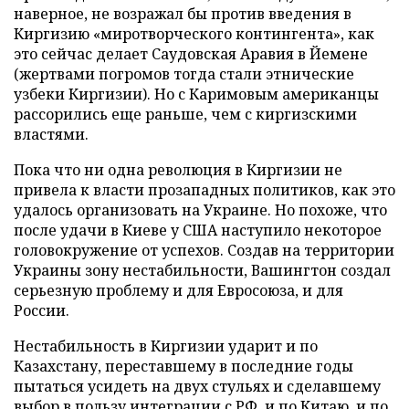
наверное, не возражал бы против введения в
Киргизию «миротворческого контингента», как
это сейчас делает Саудовская Аравия в Йемене
(жертвами погромов тогда стали этнические
узбеки Киргизии). Но с Каримовым американцы
рассорились еще раньше, чем с киргизскими
властями.
Пока что ни одна революция в Киргизии не
привела к власти прозападных политиков, как это
удалось организовать на Украине. Но похоже, что
после удачи в Киеве у США наступило некоторое
головокружение от успехов. Создав на территории
Украины зону нестабильности, Вашингтон создал
серьезную проблему и для Евросоюза, и для
России.
Нестабильность в Киргизии ударит и по
Казахстану, переставшему в последние годы
пытаться усидеть на двух стульях и сделавшему
выбор в пользу интеграции с РФ, и по Китаю, и по