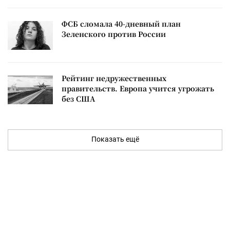
ФСБ сломала 40-дневный план
Зеленского против России
Рейтинг недружественных
правительств. Европа учится угрожать
без США
Показать ещё