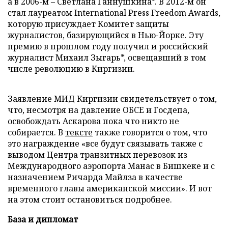
а в 2006-м – Светлана Ганнушкина*. В 2012-м он
стал лауреатом International Press Freedom Awards,
которую присуждает Комитет защиты
журналистов, базирующийся в Нью-Йорке. Эту
премию в прошлом году получил и российский
журналист Михаил Зыгарь*, освещавший в том
числе революцию в Киргизии.
Заявление МИД Киргизии свидетельствует о том,
что, несмотря на давление ОБСЕ и Госдепа,
освобождать Аскарова пока что никто не
собирается. В
тексте
также говорится о том, что
это награждение «все будут связывать также с
выводом Центра транзитных перевозок из
Международного аэропорта Манас в Бишкеке и с
назначением Ричарда Майлза в качестве
временного главы американской миссии». И вот
на этом стоит остановиться подробнее.
База и дипломат