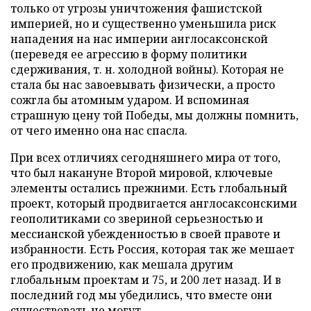
только от угрозы уничтожения фашистской
империей, но и существенно уменьшила риск
нападения на нас империи англосаксонской
(переведя ее агрессию в форму политики
сдерживания, т. н. холодной войны). Которая не
стала бы нас завоевывать физически, а просто
сожгла бы атомным ударом. И вспоминая
страшную цену той Победы, мы должны помнить,
от чего именно она нас спасла.
При всех отличиях сегодняшнего мира от того,
что был накануне Второй мировой, ключевые
элементы остались прежними. Есть глобальный
проект, который продвигается англосаксонскими
геополитиками со звериной серьезностью и
мессианской убежденностью в своей правоте и
избранности. Есть Россия, которая так же мешает
его продвижению, как мешала другим
глобальным проектам и 75, и 200 лет назад. И в
последний год мы убедились, что вместе они
существовать не могут.