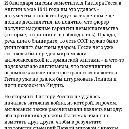
И благодаря миссии заместителя Гитлера Гесса в
Англии в мае 1941 года им это удалось –
документы о «побеге» будут засекречены еще
долгие десятилетия, но понятно, что фюрер
получил надежные гарантии невмешательства
(которые, в принципе, и соблюдались). Правда,
речь шла о блицкриге, то есть СССР нужно было
уничтожить быстрым ударом. После чего уже
состоялся бы передел мира между
англосаксонской и германской элитами – и что-то
подсказывало англичанам, что получивший
огромное «жизненное пространство» на востоке
Гитлер уже не рвался бы штурмовать Лондон и
идти походом на Индию.
Но скормить Гитлеру Россию не удалось –
началась затяжная война, из которой, впрочем,
англосаксы также рассчитывали извлечь выгоду:
оба противника должны были максимально
измотать друг друга, чтобы в результате
повторился сценарий Первой мировой с крахом