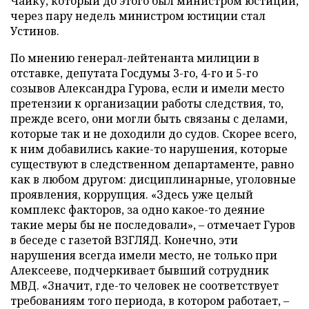
Чайку, который до этого был министром юстиции,
через пару недель министром юстиции стал
Устинов.
По мнению генерал-лейтенанта милиции в
отставке, депутата Госдумы 3-го, 4-го и 5-го
созывов Александра Гурова, если и имели место
претензии к организации работы следствия, то,
прежде всего, они могли быть связаны с делами,
которые так и не доходили до судов. Скорее всего,
к ним добавились какие-то нарушения, которые
существуют в следственном департаменте, равно
как в любом другом: дисциплинарные, уголовные
проявления, коррупция. «Здесь уже целый
комплекс факторов, за одно какое-то деяние
такие меры бы не последовали», – отмечает Гуров
в беседе с газетой ВЗГЛЯД. Конечно, эти
нарушения всегда имели место, не только при
Алексееве, подчеркивает бывший сотрудник
МВД. «Значит, где-то человек не соответствует
требованиям того периода, в котором работает, –