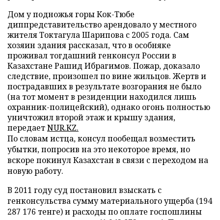
Дом у подножья горы Кок-Тюбе
диппредставительство арендовало у местного
жителя Токтагула Шарипова с 2005 года. Сам
хозяин здания рассказал, что в особняке
проживал тогдашний генконсул России в
Казахстане Рашид Ибрагимов. Пожар, доказало
следствие, произошел по вине жильцов. Жертв и
пострадавших в результате возгорания не было
(на тот момент в резиденции находился лишь
охранник-полицейский), однако огонь полностью
уничтожил второй этаж и крышу здания,
передает
NUR.KZ.
По словам истца, консул пообещал возместить
убытки, попросив на это некоторое время, но
вскоре покинул Казахстан в связи с переходом на
новую работу.
В 2011 году суд постановил взыскать с
генконсульства сумму материального ущерба (194
287 176 тенге) и расходы по оплате госпошлины