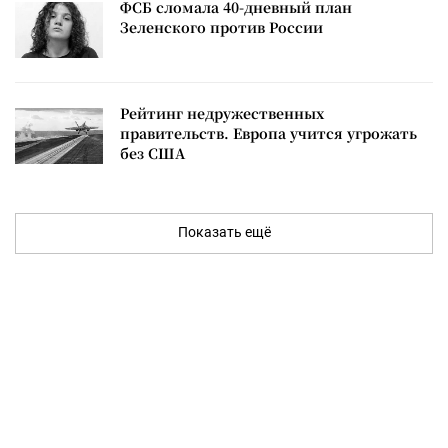
ФСБ сломала 40-дневный план
Зеленского против России
Рейтинг недружественных
правительств. Европа учится угрожать
без США
Показать ещё