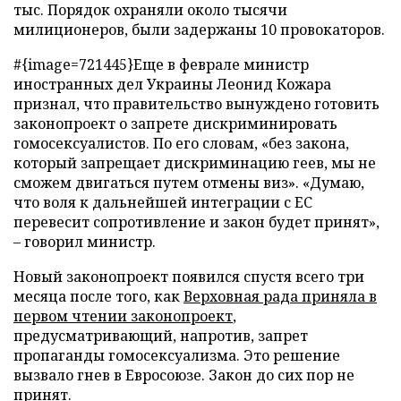
тыс. Порядок охраняли около тысячи
милиционеров, были задержаны 10 провокаторов.
#{image=721445}Еще в феврале министр
иностранных дел Украины Леонид Кожара
признал, что правительство вынуждено готовить
законопроект о запрете дискриминировать
гомосексуалистов. По его словам, «без закона,
который запрещает дискриминацию геев, мы не
сможем двигаться путем отмены виз». «Думаю,
что воля к дальнейшей интеграции с ЕС
перевесит сопротивление и закон будет принят»,
– говорил министр.
Новый законопроект появился спустя всего три
месяца после того, как
Верховная рада приняла в
первом чтении законопроект
,
предусматривающий, напротив, запрет
пропаганды гомосексуализма. Это решение
вызвало гнев в Евросоюзе. Закон до сих пор не
принят.