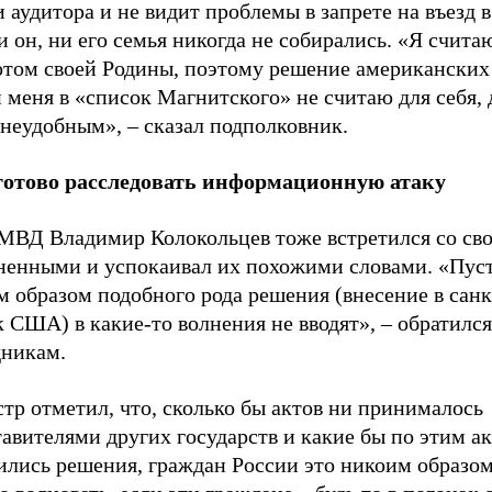
 аудитора и не видит проблемы в запрете на въезд
и он, ни его семья никогда не собирались. «Я счита
отом своей Родины, поэтому решение американских
 меня в «список Магнитского» не считаю для себя, 
неудобным», – сказал подполковник.
отово расследовать информационную атаку
 МВД Владимир Колокольцев тоже встретился со св
ненными и успокаивал их похожими словами. «Пуст
м образом подобного рода решения (внесение в са
 США) в какие-то волнения не вводят», – обратился
дникам.
тр отметил, что, сколько бы актов ни принималось
авителями других государств и какие бы по этим а
ились решения, граждан России это никоим образом