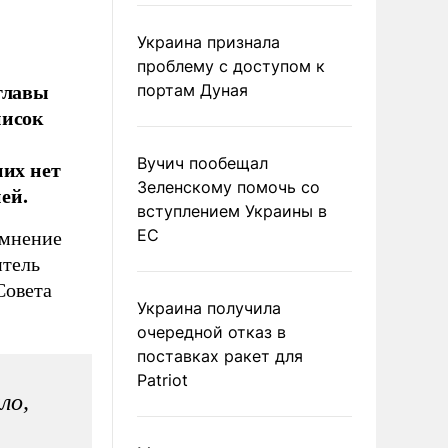
Украина признала
проблему с доступом к
главы
портам Дуная
писок
Вучич пообещал
них нет
Зеленскому помочь со
ей.
вступлением Украины в
ЕС
омнение
итель
Совета
Украина получила
очередной отказ в
поставках ракет для
Patriot
ло,