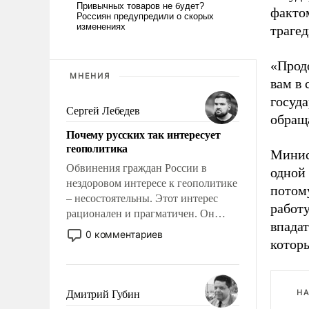
фактом
трагед
«Прод
МНЕНИЯ
вам в
госуда
Сергей Лебедев
обраща
Почему русских так интересует
геополитика
Минис
Обвинения граждан России в
одной 
нездоровом интересе к геополитике
потом
– несостоятельны. Этот интерес
работу
рационален и прагматичен. Он
впадат
обусловлен тысячелетним опытом
0 комментариев
которы
выживания в крайне непростых
условиях и фундаментальным
знанием, что мировая политика
имеет свойство заявляться на порог
НА
Дмитрий Губин
нашего дома.