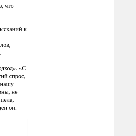
, что
зысканий к
лов,
.
дход». «С
ий спрос,
 нашу
оны, не
упела,
ден он.