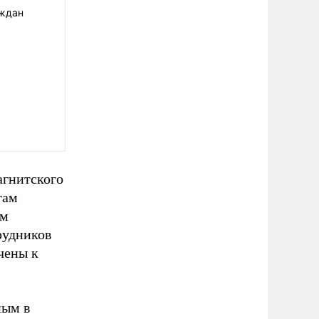
аждан
агнитского
гам
ем
рудников
чены к
ным в