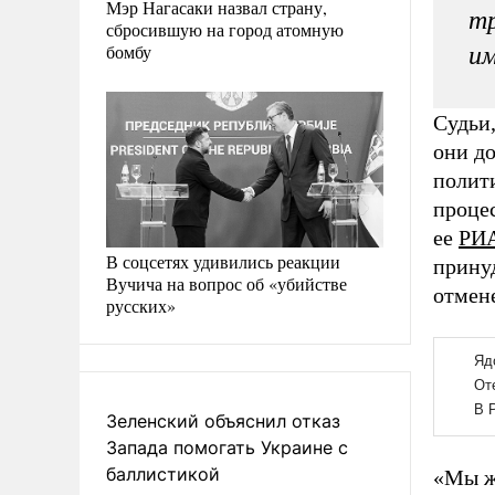
Мэр Нагасаки назвал страну,
тр
сбросившую на город атомную
бомбу
им
Судьи,
они до
полит
процес
ее
РИА
В соцсетях удивились реакции
принуд
Вучича на вопрос об «убийстве
отмене
русских»
Зеленский объяснил отказ
Запада помогать Украине с
баллистикой
«Мы ж