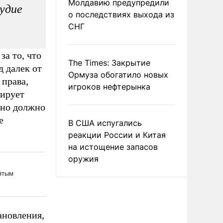
Молдавию предупредили
удие
о последствиях выхода из
СНГ
за то, что
The Times: Закрытие
 далек от
Ормуза обогатило новых
 права,
игроков нефтерынка
тирует
 оно должно
е
В США испугались
реакции России и Китая
на истощение запасов
оружия
ановления,