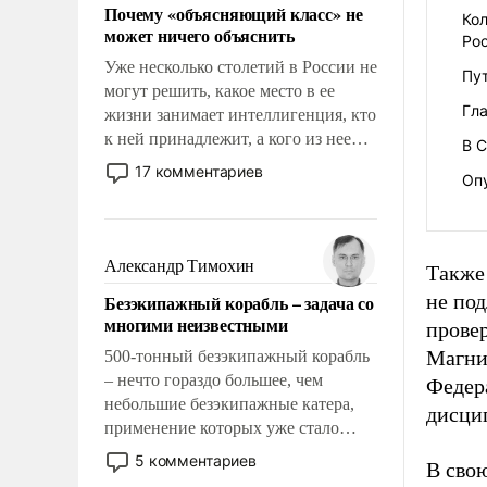
Почему «объясняющий класс» не
Кол
может ничего объяснить
Ро
Уже несколько столетий в России не
Пут
могут решить, какое место в ее
Гла
жизни занимает интеллигенция, кто
к ней принадлежит, а кого из нее
В 
исключили с правом
17 комментариев
Опу
восстановления и без оного. И чем
она отличается от просто
образованных людей. Иногда
казалось, что эти вопросы решены
Александр Тимохин
Также 
раз и навсегда, но – нет, не решены.
не под
Безэкипажный корабль – задача со
многими неизвестными
прове
Магни
500-тонный безэкипажный корабль
– нечто гораздо большее, чем
Федер
небольшие безэкипажные катера,
дисци
применение которых уже стало
обыденностью. Задача по созданию
5 комментариев
В свою
такого корабля очень сложна и