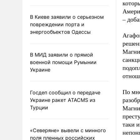
котор
Америк
В Киеве заявили о серьезном
– доба
повреждении порта и
энергообъектов Одессы
Агафо
решен
Магни
В МИД заявили о прямой
санкци
военной помощи Румынии
подоп
Украине
отноше
По мн
Госдеп сообщил о передаче
разобр
Украине ракет ATACMS из
Турции
Магни
престу
таки и
«Северяне» вывели с минного
непоня
поля пленных российских