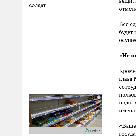
вещи, 
солдат
отмет
Все ед
будет 
осуще
«Не ш
Кроме
глава
сотру
полко
подпо
имена 
«Ваше
госуда