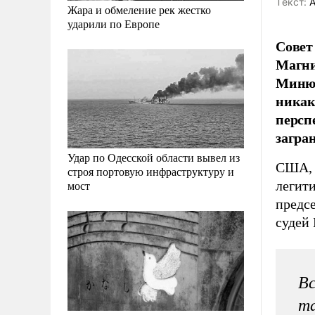
Tекст:
А
Жара и обмеление рек жестко
ударили по Европе
Совет
Магни
Минюс
никак
персп
загра
Удар по Одесской области вывел из
США, 
строя портовую инфраструктуру и
легити
мост
предсе
судей
Вс
та