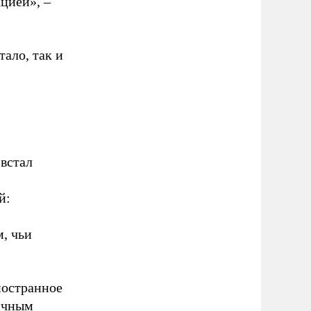
ацией», –
тало, так и
 встал
й:
, чьи
ностранное
личным