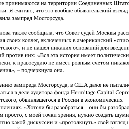
ые принимаются на территории Соединенных Штат
и. Я считаю, что это вообще обывательский взгляд
вила зампред Мосгорсуда.
нова также сообщила, что Совет судей Москвы рас
ия своих коллег, включенных в американский «спис
тского», и не нашел никаких оснований для введе
й против них: «Вся эта история имеет политически
леки, к правосудию не имеет ровным счетом никако
ния», – подчеркнула она.
ению зампреда Мосгорсуда, в США даже не пытали
аться в деле аудитора фонда Hermitage Capital Серг
тского, обвинявшегося в России в экономических
плениях. «Хотели бы разобраться – они бы разобрали
м просто, с моей точки зрения, нужно создать шуми
тно какой дискуссии и «протолкнуть» свой взгляд 