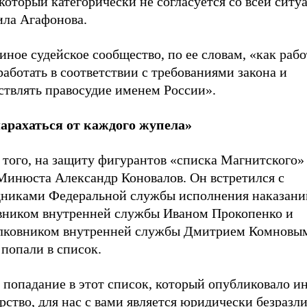
который категорически не согласуется со всей ситу
ила Агафонова.
иное судейское сообщество, по ее словам, «как рабо
работать в соответствии с требованиями закона и
ствлять правосудие именем России».
арахаться от каждого жупела»
 того, на защиту фигурантов «списка Магнитского»
 Минюста Александр Коновалов. Он встретился с
дниками Федеральной службы исполнения наказани
вником внутренней службы Иваном Прокопенко и
лковником внутренней службы Дмитрием Комновым
попали в список.
 попадание в этот список, который опубликовало и
рство, для нас с вами является юридически безраз