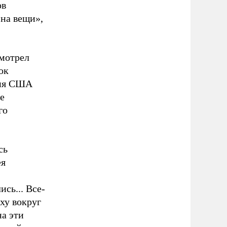
ов
 на вещи»,
смотрел
ок
ния США
е
го
сь
ея
сь... Все-
ху вокруг
на эти