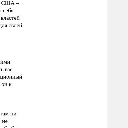
 в США –
ю себя
 властей
для своей
оими
ь вас
нкционный
 он к
ктам ни
 не