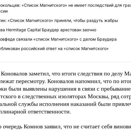
окольцев: «Список Магнитского» не имеет последствий для гр
ссии
ин: «Список Магнитского» приняли, чтобы раздуть жабры
ва Hermitage Capital Браудер арестован заочно
Совфеде связали «список Магнитского» с делом Браудера
бликован российский ответ на «список Магнитского»
Коновалов заметил, что итоги следствия по делу М
лежат пересмотру. Коновалов напомнил, что по ито
рки были выявлены нарушения в связи с пребывани
тского в следственных изоляторах Москвы, ряд сот
альной службы исполнения наказаний были привле
плинарной ответственности.
 очередь Комнов заявил, что не считает себя винов