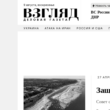
9 августа, воскресенье
Новость ч
ВС России
ДНР
УКРАИНА
АТАКА НА ИРАН
РОССИЯ И США
27 АПР
Защ
Совет 