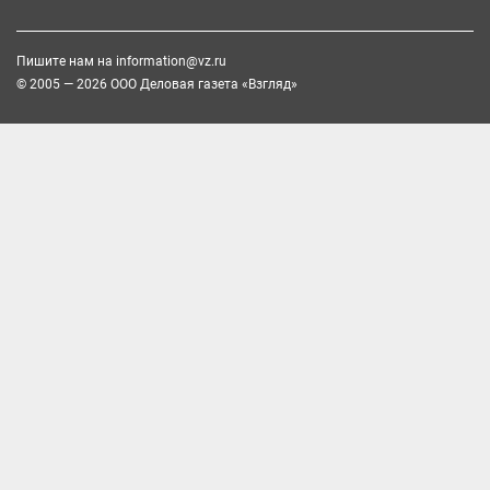
Пишите нам на
information@vz.ru
© 2005 — 2026 ООО Деловая газета «Взгляд»