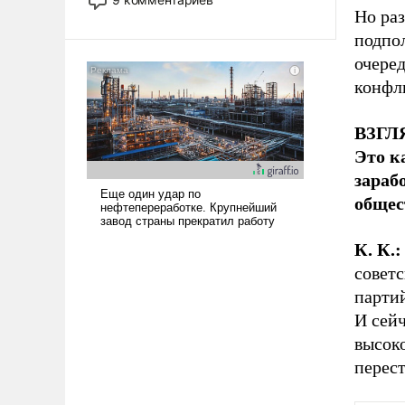
назад было образом для
Но ра
псевдонаучной фантастики, стало
подпо
всерьез обсуждаемой идеей.
очере
конфл
ВЗГЛЯ
Это к
зараб
общест
К. К.
советс
партий
И сей
высоко
перест