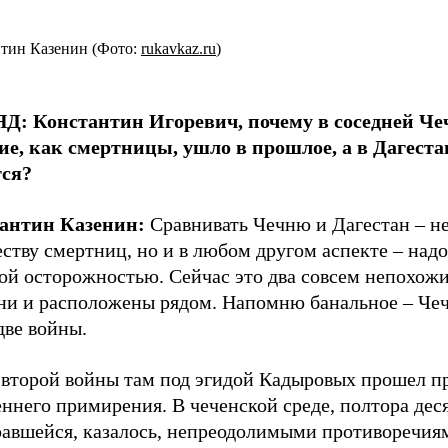
тин Казенин (Фото:
rukavkaz.ru
)
Д: Константин Игоревич, почему в соседней Че
ие, как смертницы, ушло в прошлое, а в Дагеста
тся?
антин Казенин:
Сравнивать Чечню и Дагестан – не
ству смертниц, но и в любом другом аспекте – надо
ой осторожностью. Сейчас это два совсем непохожи
они и расположены рядом. Напомню банальное – Че
две войны.
 второй войны там под эгидой Кадыровых прошел п
ннего примирения. В чеченской среде, полтора деся
равшейся, казалось, непреодолимыми противоречия