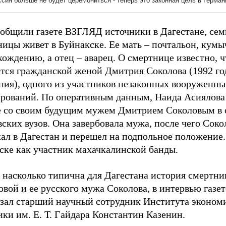
ообщили газете ВЗГЛЯД источники в Дагестане, сем
ицы живет в Буйнакске. Ее мать – почтальон, кумы
ождению, а отец – аварец. О смертнице известно, ч
ется гражданской женой Дмитрия Соколова (1992 го
ния), одного из участников незаконных вооруженны
рований. По оперативным данным, Наида Асиялова
е со своим будущим мужем Дмитрием Соколовым в 
ских вузов. Она завербовала мужа, после чего Соко
ал в Дагестан и перешел на подпольное положение.
ске как участник махачкалинской банды.
, насколько типична для Дагестана история смертн
овой и ее русского мужа Соколова, в интервью газ
азал старший научный сотрудник Института эконом
ки им. Е. Т. Гайдара Константин Казенин.