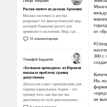
земел
Геворг Мирзаян
Китаем.
Много
Россия ничего не должна Армении
между
Москва системно и жестко
вовлек
разрушает тот фантастический мир,
горазд
который Пашинян рисует для
от «бу
армянского населения. Мир, где
политические прожекты будут
16 комментариев
безусловно оплачиваться за счет
#{ima
российских налогоплательщиков и
населе
где Еревану за свои поступки не
300 с 
нужно отвечать.
Тимофей Бордачёв
созда
«Большая крокодила» из Израиля
показала проблему границ
Конеч
допустимого
Но, на
Дискуссия о рве с крокодилами для
формир
охраны израильских тюрем – это
«предл
пример того, как быстро мы
не вы
двигаемся по пути революционных
изменений. То, что несколько лет
9 комментариев