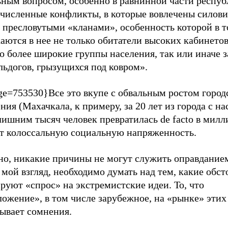
ьным вопросом, особенно в равнинной части респуб
численные конфликты, в которые вовлечены силови
 пресловутыми «кланами», особенность которой в т
аются в нее не только обитатели высоких кабинетов
о более широкие группы населения, так или иначе 
льдогов, грызущихся под ковром».
ge=753530}Все это вкупе с обвальным ростом город
ния (Махачкала, к примеру, за 20 лет из города с н
лишним тысяч человек превратилась de facto в мил
ет колоссальную социальную напряженность.
но, никакие причины не могут служить оправданием
 мой взгляд, необходимо думать над тем, какие обст
уют «спрос» на экстремистские идеи. То, что
ожение», в том числе зарубежное, на «рынке» этих 
зывает сомнения.