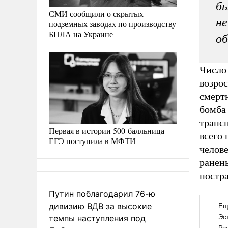
бы
СМИ сообщили о скрытых
не
подземных заводах по производству
БПЛА на Украине
об
Число
возрос
смерт
бомба 
транс
Первая в истории 500-балльница
всего 
ЕГЭ поступила в МФТИ
челове
ранен
постра
Путин поблагодарил 76-ю
дивизию ВДВ за высокие
темпы наступления под