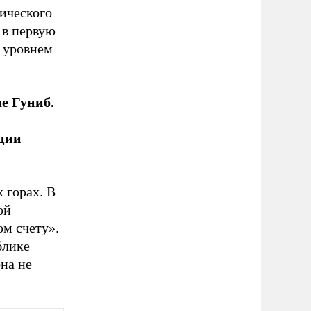
тического
 в первую
 уровнем
е Гуниб.
иции
 горах. В
ой
ом счету».
блике
на не