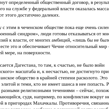
нут определенный общественный договор, в результ
го на службе у федеральной власти оказалась масса
от этого достаточно далеких.
 с этим в чеченском обществе пока еще очень силе
военный синдром», люди готовы отказываться от мн
зий к власти, от многих амбиций, «лишь бы не был
есте это и обеспечивает Чечне относительный мир 
й мере, на поверхности.
сается Дагестана, то там, к счастью, не было войн
ского» масштаба и, к несчастью, не достигнуто пр
анское общество в крайней степени расколото. Это
элитой и теми, кто не имеет шанса в нее попасть. 
 разными религиозными течениями – сейчас, похож
вающийся, судя, например, по конфликтам вокруг н
ей в пригородах Махачкалы. Противоречия, связанн