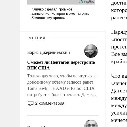
достиг
которо
ранее 
Наряду
МНЕНИЯ
«пост
претен
Борис Джерелиевский
Все вм
крайне
Сможет ли Пентагон перестроить
ВПК США
Что ка
Только для того, чтобы вернуться к
довоенному объему запасов ракет
«чечен
Tomahawk, THAAD и Patriot США
Дагест
потребуется более трех лет. Даже
между 
небольшая война с Ираном
2 комментария
между
опустошила американские
усили
арсеналы. Сложившаяся ситуация
мечет
означает многолетний период
уязвимости США, например, перед