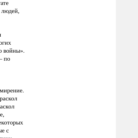
ате
 людей,
н
огих
о войны».
– по
имирение.
 раскол
Раскол
е,
екоторых
ые с