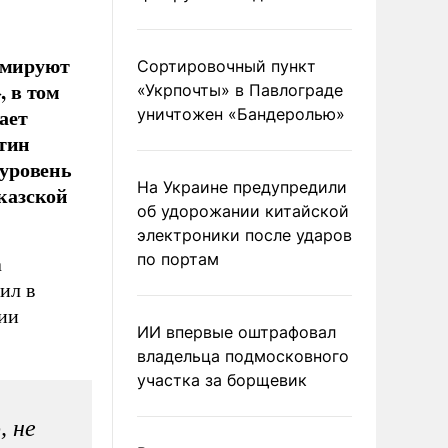
ормируют
Сортировочный пункт
, в том
«Укрпочты» в Павлограде
ает
уничтожен «Бандеролью»
нтин
уровень
На Украине предупредили
казской
об удорожании китайской
электроники после ударов
по портам
а
ил в
ии
ИИ впервые оштрафовал
владельца подмосковного
участка за борщевик
, не