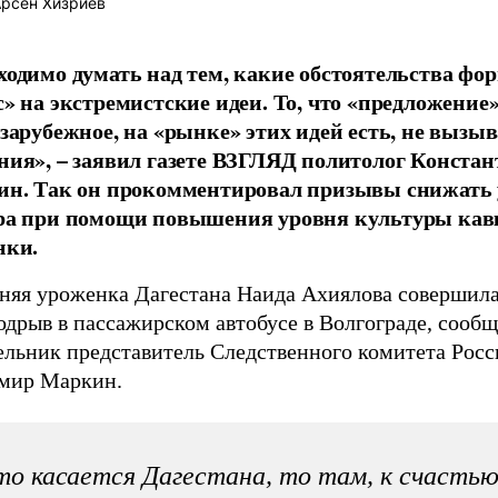
рсен Хизриев
ходимо думать над тем, какие обстоятельства ф
с» на экстремистские идеи. То, что «предложение»
 зарубежное, на «рынке» этих идей есть, не вызыв
ния», – заявил газете ВЗГЛЯД политолог Конста
ин. Так он прокомментировал призывы снижать 
ра при помощи повышения уровня культуры кав
нки.
тняя уроженка Дагестана Наида Ахиялова совершил
дрыв в пассажирском автобусе в Волгограде, сообщ
ельник представитель Следственного комитета Росс
мир Маркин.
о касается Дагестана, то там, к счастью