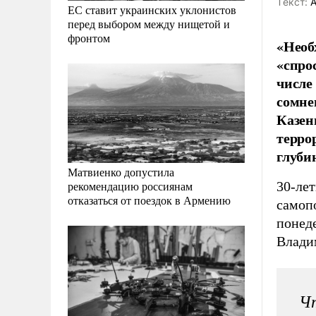
Tекст:
А
ЕС ставит украинских уклонистов
перед выбором между нищетой и
фронтом
«Необ
«спро
числе
сомне
Казен
терро
глуби
Матвиенко допустила
30-ле
рекомендацию россиянам
отказаться от поездок в Армению
самопо
понед
Влади
Чт