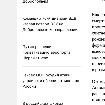
Добропольем
Как с
Командир 76-й дивизии ВДВ
смертн
назвал потери ВСУ на
происх
Добропольском направлении
счита
рожде
форми
Путин разрешил
вмест
приватизацию аэропорта
москов
Шереметьево
переех
в розы
Генсек ООН осудил атаки
украинских беспилотников по
О том
России
Асиял
расск
полити
В российских школах