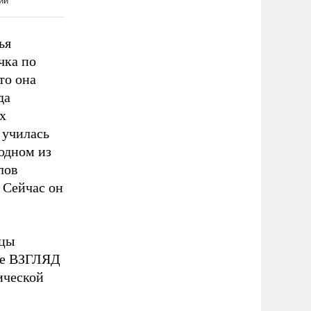
ья
чка по
то она
да
х
 училась
одном из
лов
 Сейчас он
ицы
ете ВЗГЛЯД
ической