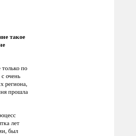
чне такое
не
 только по
 с очень
х региона,
чня прошла
роцесс
тка лет
ми, был