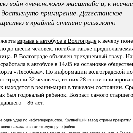
ло войн «чеченского» масштаба и, к несча
 достигнуто примирение. Дагестанское
щество в крайней степени расколото
 жертв
взрыва в автобусе в Волгограде
к вечеру пон
ло до шести человек, погибла также предполагаема
ница. В Волгограде объявлен трехдневный траур. Н
сработала в автобусе в 14.05 на остановке обществ
порта «Лесобаза». По информации волгоградской п
пострадали 32 человека, из них 28 госпитализирова
к находятся в реанимации в тяжелом состоянии. Ср
ых был годовалый ребенок. Возраст самого старшег
давшего – 86 лет.