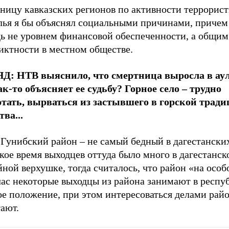
зницу кавказских регионов по активности террорис
лья я бы объяснял социальными причинами, причем
дь не уровнем финансовой обеспеченности, а общим
иктности в местном обществе.
Д: НТВ выяснило, что смертница выросла в аул
ак-то объясняет ее судьбу? Горное село – трудно
отать, вырваться из застывшего в горской трад
ва...
:
Гунибский район – не самый бедный в дагестанских
кое время выходцев оттуда было много в дагестанск
ной верхушке, тогда считалось, что район «на особ
час некоторые выходцы из района занимают в респу
е положение, при этом интересоваться делами райо
ают.