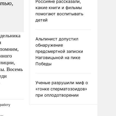
Россияне рассказали,
стью,
какие книги и фильмы
помогают воспитывать
детей
едельника
Альпинист допустил
я
обнаружение
апомним,
предсмертной записки
енного
Наговицыной на пике
олиции,
Победы
ны. Восемь
еди
о
Ученые разрушили миф о
«гонке сперматозоидов»
при оплодотворении