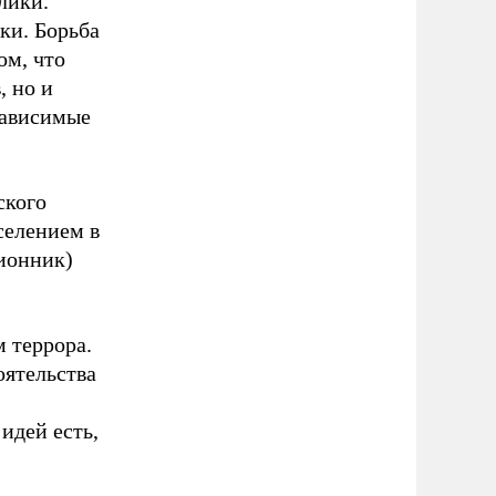
лики.
ки. Борьба
ом, что
, но и
зависимые
ского
аселением в
лионник)
 террора.
оятельства
идей есть,