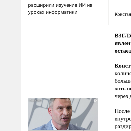
расширили изучение ИИ на
уроках информатики
Констан
ВЗГЛЯ
явлен
остае
Конст
количе
больш
хоть 
через 
После
внутре
разди