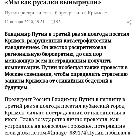
«Мы как русалки вынырнули»
Путин раскритиковал бюрократию в Крымске
11 января 2013, 19:31
93
Владимир Путин в третий раз за полгода посетил
Крымск, разрушенный катастрофическим
наводнением. Он жестко раскритиковал
региональную бюрократию, до сих пор
мешающую всем пострадавшим получить
компенсации. Путин пообещал также провести в
Москве совещание, чтобы определить стратегию
защиты Крымска от стихийных бедствий в
будущем.
Президент России Владимир Путин в пятницу в
третий раз за полгода посетил кубанский город
Крымск,
сильно пострадавший
от наводнения в
июле. Глава государства лично проверил, как
устроились на новоселье горожане, потерявшие
свои дома летом.
#{image=689174}Путин побывал в