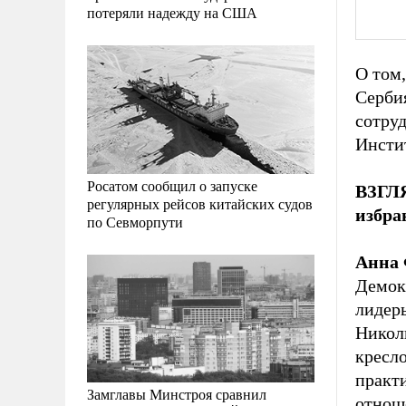
потеряли надежду на США
О том,
Серби
сотру
Инсти
Росатом сообщил о запуске
ВЗГЛЯ
регулярных рейсов китайских судов
избра
по Севморпути
Анна 
Демокр
лидер
Никол
кресл
практ
Замглавы Минстроя сравнил
отноше