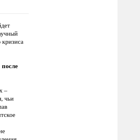
йдет
аучный
 кризиса
 после
х –
, чьи
лав
нтское
ие
пления