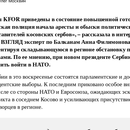
лег Москвин
 KFOR приведены в состояние повышенной гото
ская полиция начала аресты и обыски политичес
тавителей косовских сербов», – рассказала в инт
е ВЗГЛЯД эксперт по Балканам Анна Филимонова
нтируя складывающуюся в регионе обстановку п
ами. По ее мнению, при новом президенте Серби
вить войти в НАТО.
ии в это воскресенье состоятся парламентские и д
дентские выборы. К последним приковано особое вн
исле со стороны НАТО и Евросоюза, ожидающих эс
икта в соседнем Косово и усиливающих присутстви
орцев в регионе.