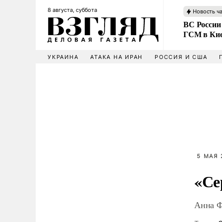
8 августа, суббота
Новость ч
ВС России
ГСМ в Ки
УКРАИНА
АТАКА НА ИРАН
РОССИЯ И США
5 МАЯ 
«Се
Анна Ф