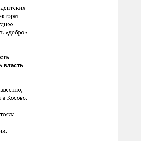
идентских
екторат
уднее
ть «добро»
сть
ь власть
известно,
 в Косово.
стояла
ии.