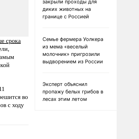
закрыли проходы для
диких животных на
границе с Россией
Семье фермера Уолкера
ше срока
из мема «веселый
ели,
молочник» пригрозили
самым
выдворением из России
ской
Эксперт объяснил
11
пропажу белых грибов в
решится во
лесах этим летом
ов с ходу