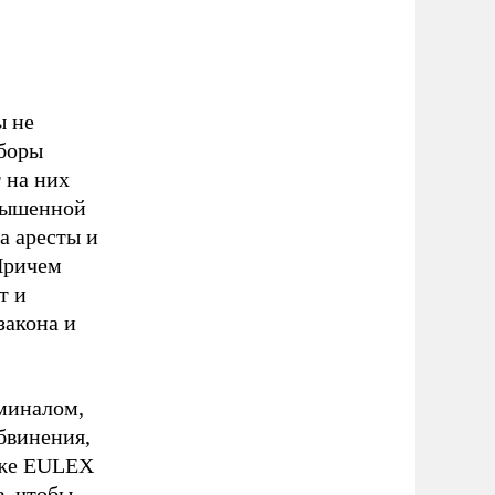
ы не
ыборы
 на них
вышенной
а аресты и
Причем
т и
закона и
миналом,
обвинения,
а же EULEX
, чтобы