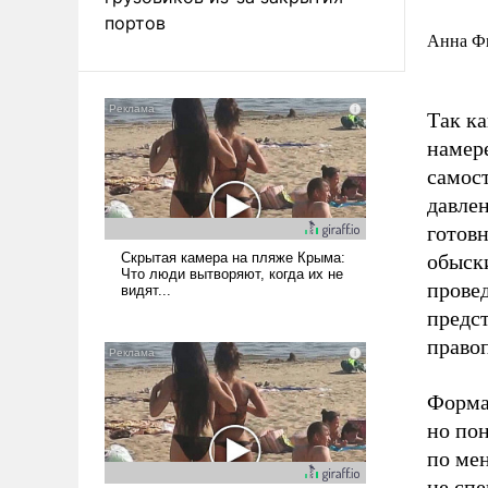
портов
Анна Фи
Так ка
намер
самос
давле
готовн
обыск
прове
предст
право
Форма
но пон
по мен
не сп