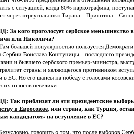
чить с ситуацией, когда 80% наркотрафика, поступ
ет через «треугольник» Тирана – Приштина – Скопь
Д: За кого проголосует сербское меньшинство в
дича или Николича?
Там большей популярностью пользуется Демократи
я Сербии Воислава Коштуницы – последнего презид
авии и бывшего сербского премьер-министра, выс
йтралитет страны и являющегося противником вступ
 в ЕС. Но его шансы на победу с голосами косовск
з их голосов невелики.
Д: Так приблизят ли эти президентские выбор
нству в Евросоюзе
, или страна, как Турция, оста
ым кандидатом» на вступление в ЕС?
Безусловно, говорить о том, что после выборов Серб