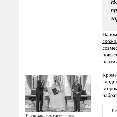
Но
пр
га
Напом
сложи
совмес
повыс
парти
Кроме 
кандид
втором
набра
Три исламских государства