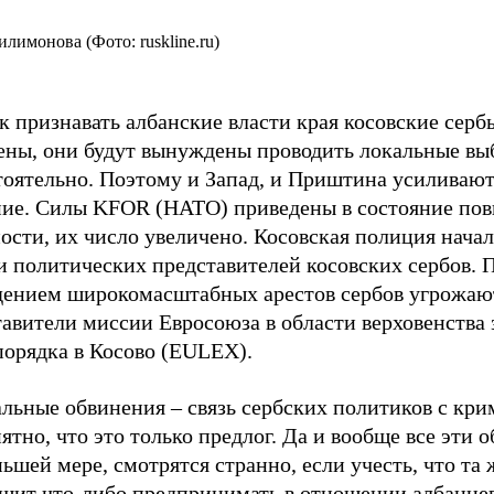
лимонова (Фото: ruskline.ru)
к признавать албанские власти края косовские серб
ены, они будут вынуждены проводить локальные в
тоятельно. Поэтому и Запад, и Приштина усиливают
ние. Силы KFOR (НАТО) приведены в состояние по
ости, их число увеличено. Косовская полиция начал
и политических представителей косовских сербов. 
дением широкомасштабных арестов сербов угрожаю
авители миссии Евросоюза в области верховенства 
порядка в Косово (EULEX).
льные обвинения – связь сербских политиков с кри
ятно, что это только предлог. Да и вообще все эти 
ьшей мере, смотрятся странно, если учесть, что т
ешит что-либо предпринимать в отношении албанцев