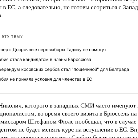
 в ЕС, а следовательно, не готовы ссориться с Запа
.
 ЭТУ ТЕМУ
сперт: Досрочные перевыборы Тадичу не помогут
рбия стала кандидатом в члены Евросоюза
ферендум косовских сербов стал "пощечиной" для Белграда
бия не приняла условия для членства в ЕС
Николич, которого в западных СМИ часто именуют 
ционалистом, во время своего визита в Брюссель на 
омиссаром Штефаном Фюле пообещал, что в случае
ентом не будет менять курс на вступление в ЕС. Вп
чит, что внешняя политика Сербии будет полностью