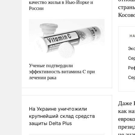
качество жилья в Нью-Йорке и
страны
России
Косово
НА
Эк
Се
Ученые подтвердили
Ре
эффективность витамина C при
лечении рака
Сер
Даже 
На Украине уничтожили
как на
крупнейший склад средств
еврок
защиты Delta Plus
презид
не зна