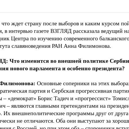
 что ждет страну после выборов и каким курсом по
я, в интервью газете ВЗГЛЯД рассказала ведущий н
дник Центра по изучению современного балканского
тута славяноведения РАН Анна Филимонова.
Д: Что изменится во внешней политике Сербии
ния нового парламента и особенно президента?
Филимонова:
Основные соперники на этих выбора
атическая партия и Сербская прогрессивная партия
ы – «демократ» Борис Тадич и «прогрессист» Томис
ич – являются главными претендентами на президе
о. Их внешнеполитические программы друг от друга
ически не отличаются. Оба они выступают за хорош
ния с Россией, но при этом оба – сторонники всту