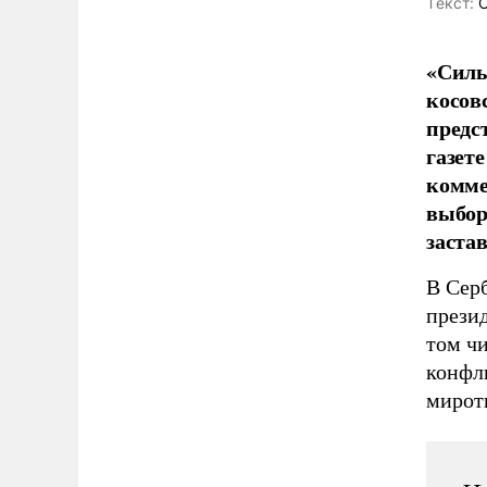
Tекст:
О
«Силы
косов
предс
газет
комме
выбор
заста
В Серб
прези
том ч
конфл
миротв