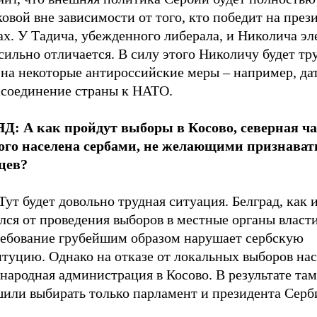
овой вне зависимости от того, кто победит на през
х. У Тадича, убежденного либерала, и Николича эл
сильно отличается. В силу этого Николичу будет тр
 на некоторые антироссийские меры – например, да
исоединение страны к НАТО.
Д: А как пройдут выборы в Косово, северная ча
ого населена сербами, не желающими признават
цев?
Тут будет довольно трудная ситуация. Белград, как 
лся от проведения выборов в местные органы власти
ребование грубейшим образом нарушает сербскую
итуцию. Однако на отказе от локальных выборов на
ародная администрация в Косово. В результате там
шили выбирать только парламент и президента Серб