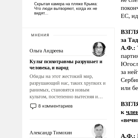
покон
ЕС, ид
ВЗГЛЯ
МНЕНИЯ
за Та
А.Ф.:
Ольга Андреева
парти
Культ психотравмы разрушает и
Югосл
человека, и народ
за не
Обиды на этот жестокий мир,
Сербии
разрушающий нас, таких хрупких и
или бе
ранимых, становятся новым
культом, постепенно вытесняя и
ВЗГЛЯ
отменяя традиционное требование к
8 комментариев
человеку – быть мужественным и
к
чле
твердым под ударами судьбы, брать
«вечн
на себя ответственность, помогать
слабым, идти вперед и
Александр Тимохин
А.Ф.:
адаптироваться.