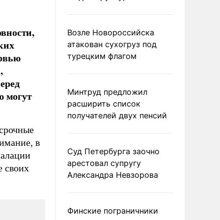
вности,
Возле Новороссийска
ких
атакован сухогруз под
ервью
турецким флагом
,
еред
Минтруд предложил
ю могут
расширить список
получателей двух пенсий
осрочные
имание, в
Суд Петербурга заочно
калации
арестовал супругу
е своих
Александра Невзорова
Финские пограничники