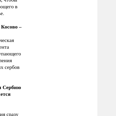
ающего в
е.
 Косово –
ческая
ента
тупающего
ления
их сербов
ы Сербию
нется
ия сразу