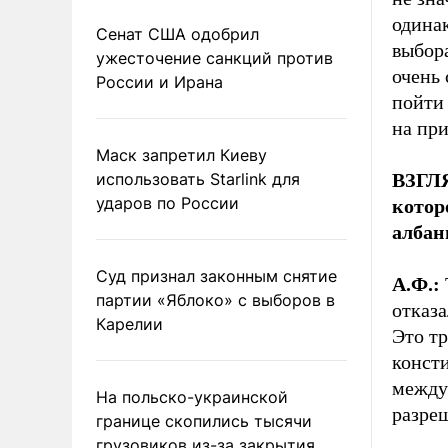
одинак
Сенат США одобрил
выбора
ужесточение санкций против
очень 
России и Ирана
пойти
на пр
Маск запретил Киеву
использовать Starlink для
ВЗГЛЯ
ударов по России
котор
албан
Суд признал законным снятие
А.Ф.:
партии «Яблоко» с выборов в
отказа
Карелии
Это т
конст
междун
На польско-украинской
разре
границе скопились тысячи
грузовиков из-за закрытия