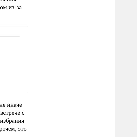
дом из-за
не иначе
встрече с
 избрания
рочем, это