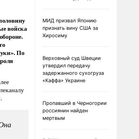
 половину
МИД призвал Японию
ые войска
признать вину США за
обороне.
Хиросиму
то
руки». По
Верховный суд Швеции
троля
утвердил передачу
задержанного сухогруза
«Каффа» Украине
олее
елеканалу
.
Пропавший в Черногории
россиянин найден
мертвым
 Она