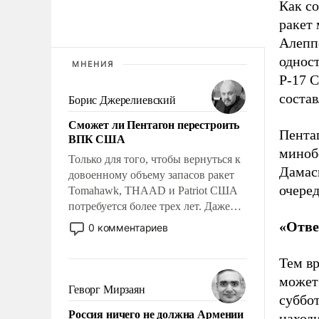
Как с
ракет
Алеппо
однос
МНЕНИЯ
Р-17 С
состав
Борис Джерелиевский
Сможет ли Пентагон перестроить
Пента
ВПК США
миноб
Только для того, чтобы вернуться к
Дамас
довоенному объему запасов ракет
очере
Tomahawk, THAAD и Patriot США
потребуется более трех лет. Даже
небольшая война с Ираном
«Отве
0 комментариев
опустошила американские
арсеналы. Сложившаяся ситуация
Тем в
означает многолетний период
может
уязвимости США, например, перед
Геворг Мирзаян
суббот
Китаем.
Россия ничего не должна Армении
находи