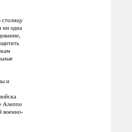
ю столицу
и ни одна
дование,
ащитить
икам
льные
лы и
 войска
не Алеппо
й военно-
.