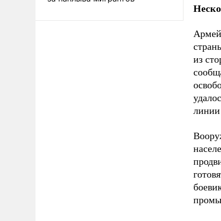
Неско
Армей
страны
из сто
сообщ
освоб
удало
линии
Воору
насел
продви
готовя
боевик
промы