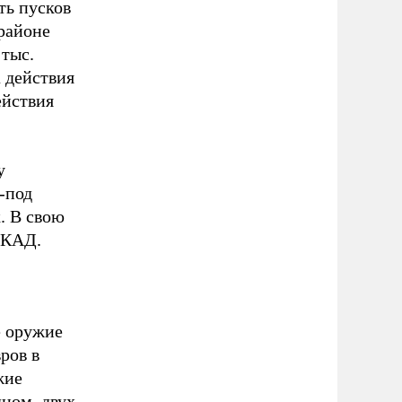
ть пусков
районе
 тыс.
 действия
ействия
у
-под
. В свою
СКАД.
е оружие
ров в
жие
дном–двух