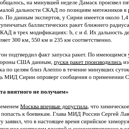
ообщалось, на минувшей неделе Дамаск произвел пя
 малой дальности СКАД по позициям мятежников в 
. По данным экспертов, у Сирии имеется около 1,4
тупенчатых баллистических ракет ближнего радиуса
КАД в трех модификациях: b, c и d. Их дальность д
ляет 300 км, 550 км и 235 км соответственно.
гон подтвердил факт запуска ракет. По имеющимся 
ороны США данным,
пуски ракет производились
из
ка по целям близ Алеппо в течение минувших суток
дь МИД Сирии опроверг сообщения о применении 
та внятного не получаем»
ременем
Москва впервые допустила
, что химическо
 попасть к боевикам. Глава МИД России Сергей Лав
у заявил, что в настоящее время сирийское химору
тся под контролем властей и сконцентрировано в о