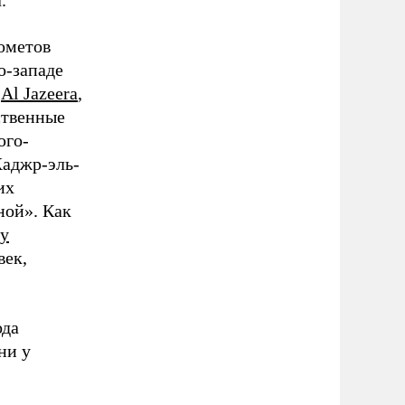
.
ометов
о-западе
л
Al Jazeera
,
ственные
юго-
Хаджр-эль-
их
ной». Как
ту
век,
ода
ни у