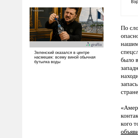
Вз
всерьез обсуждаемой идеей.
По сл
опасно
нашим
спецсл
было в
запад
наход
запасы
стране
«Амер
контак
кого т
объяв