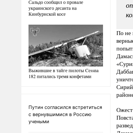
Сальдо сообщил о провале
оп
украинского десанта на
Кинбурнской косе
ко
По не
верны
попытк
Дамас
«Сурия
Выжившие в тайге пилоты Cessna
Дабба
182 питались тремя конфетами
уничт
Сирий
район
Путин согласился встретиться
Ожесто
с вернувшимися в Россию
Повст
учеными
развед