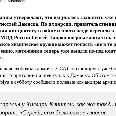
нна Аналбаева
анцы утверждают, что им удалось захватить уже
тностей Дамаска. По их версии, правительственн
яли инициативу в войне и почти везде перешли к 
 МИД России Сергей Лавров впервые допустил, ч
ское химическое оружие может попасть «не в те 
нению, мятежники теперь уже вышли из-под кон
а.
йская свободная армия» (ССА) контролирует уже б
ины территории на подступах к Дамаску. Об этом т
biya
в субботу сообщили полевые командиры армии
спросил у Хиллари Клинтон: как же так?..
ворит: «Сергей, нам было самое главное –