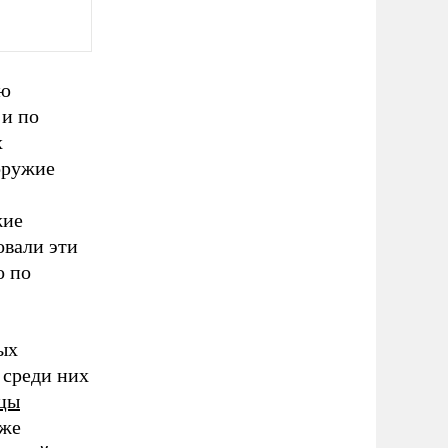
ую
 и по
х
 оружие
жие
овали эти
о по
ых
, среди них
нцы
 же