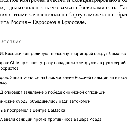
х, однако опасность его захвата боевиками есть. Ла
ил с этими заявлениями на борту самолета на обра
ита Россия – Евросоюз в Брюсселе.
 ЭТУ ТЕМУ
И: Боевики контролируют половину территорий вокруг Дамаска
вров: США признают угрозу попадания химоружия в руки сирий
ррористов
ров: Запад молится на блокирование Россией санкции на втор
рию
Д опроверг заявление о победе сирийской оппозиции
рийские курды объединились ради автономии
рыв прогремел в центре Дамаска
А ввели санкции против противников Башара Асада