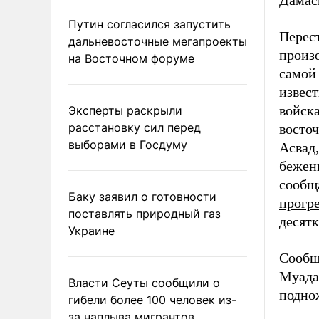
Дамас
Путин согласился запустить
Перес
дальневосточные мегапроекты
произо
на Восточном форуме
самой
извес
войска
Эксперты раскрыли
расстановку сил перед
восто
выборами в Госдуму
Асвад
бежен
сообщ
Баку заявил о готовности
прогр
поставлять природный газ
десят
Украине
Сообщ
Муада
Власти Сеуты сообщили о
подно
гибели более 100 человек из-
за наплыва мигрантов