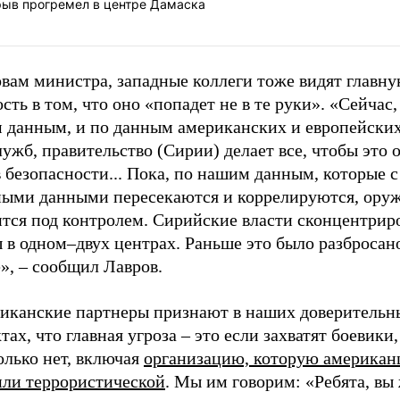
рыв прогремел в центре Дамаска
овам министра, западные коллеги тоже видят главн
сть в том, что оно «попадет не в те руки». «Сейчас,
 данным, и по данным американских и европейски
ужб, правительство (Сирии) делает все, чтобы это
 безопасности... Пока, по нашим данным, которые с
ными данными пересекаются и коррелируются, ору
ится под контролем. Сирийские власти сконцентрир
 в одном–двух центрах. Раньше это было разбросан
», – сообщил Лавров.
иканские партнеры признают в наших доверительн
тах, что главная угроза – это если захватят боевики
олько нет, включая
организацию, которую америка
или террористической
. Мы им говорим: «Ребята, вы