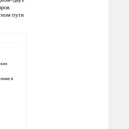
вров
тном пути
ских
жение в