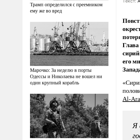
Tекст:
А
Трамп определился с преемником
ему же во вред
Повст
окрес
потер
Глава
сирий
его м
Запад
Марочко: За неделю в порты
Одессы и Николаева не вошел ни
«Сири
один крупный корабль
полов
Al-Ara
Я 
го