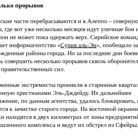
лько прорывов
ские части перебрасываются и в Алеппо – северну
, где вот уже несколько месяцев идут уличные бои 
рон не может пока одержать верх. Сирийское коман
ает информагентство «
Сурия аль-Эн
», пообещало з
ожденные районы города. Но за последние дни боев
сь совершить несколько прорывов сквозь обороните
 правительственных сил.
женные экстремисты проникли в старинные кварта
енную христианами Эль-Дждейду. Их дальнейшее
жение, по данным агентства, удалось блокировать,
тся к зачистке старого города. На восточной окраи
и находятся в двух километрах от зоны предприяти
шленного комплекса и ведут их обстрел из Сфейры