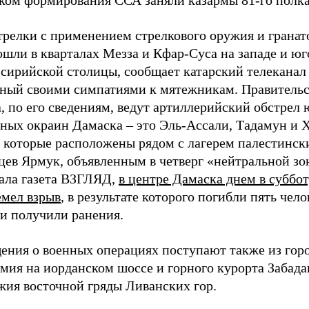
ком формирования ССА заняли казармы 81-го полка
трелки с применением стрелкового оружия и гранат
шли в кварталах Мезза и Кфар-Суса на западе и юг
 сирийской столицы, сообщает катарский телекана
тный своими симпатиями к мятежникам. Правитель
, по его сведениям, ведут артиллерийский обстрел 
чных окраин Дамаска – это Эль-Ассали, Тадамун и 
, которые расположены рядом с лагерем палестинск
цев Ярмук, объявленным в четверг «нейтральной зо
ала газета ВЗГЛЯД,
в центре Дамаска днем в суббо
емел взрыв
, в результате которого погибли пять чело
ки получили ранения.
ения о военных операциях поступают также из гор
мия на иорданском шоссе и горного курорта Забада
жия восточной гряды Ливанских гор.