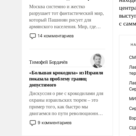
Москва системно и жестко
центра
разрушает тот фантастический мир,
выступ
который Пашинян рисует для
с самм
армянского населения. Мир, где
этому населению все должны
14 комментариев
просто по определению, где его
НА
политические прожекты будут
беспрекословно оплачиваться за
СМ
счет российских
Тимофей Бордачёв
налогоплательщиков и где за свои
Ла
«Большая крокодила» из Израиля
те
поступки не нужно отвечать.
показала проблему границ
Лав
допустимого
Си
Дискуссия о рве с крокодилами для
МИ
охраны израильских тюрем – это
пример того, как быстро мы
Си
двигаемся по пути революционных
Вз
изменений. То, что несколько лет
9 комментариев
назад было образом для
СШ
псевдонаучной фантастики, стало