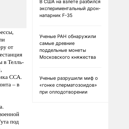
В США на взлете разбился
экспериментальный дрон-
напарник F-35
ессы,
Ученые РАН обнаружили
ли
самые древние
еру от
поддельные монеты
лестанция
Московского княжества
ы в Телль-
,
ика ССА.
Ученые разрушили миф о
онта – в
«гонке сперматозоидов»
при оплодотворении
а.
военной
ута под