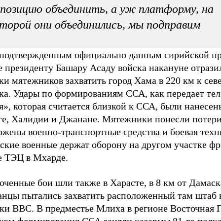
позицию объединить, а уж платформу, на
торой они объединились, мы подправим
 подтвержденным официально данным сирийской пр
е президенту Башару Асаду войска накануне отрази
и мятежников захватить город Хама в 220 км к сев
ка. Удары по формированиям ССА, как передает те
», которая считается близкой к ССА, были нанесен
ге, Халидии и Джанане. Мятежники понесли потери
ожены военно-транспортные средства и боевая техн
ские военные держат оборону на другом участке фр
е ТЭЦ в Мхарде.
ченные бои шли также в Харасте, в 8 км от Дамаск
анцы пытались захватить расположенный там штаб 
ки ВВС. В предместье Млиха в регионе Восточная Г