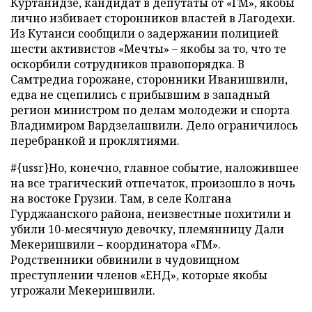
Куртанидзе, кандидат в депутаты от «ГМ», якобы
лично избивает сторонников властей в Лагодехи.
Из Кутаиси сообщили о задержании полицией
шести активистов «Мечты» – якобы за то, что те
оскорбили сотрудников правопорядка. В
Самтредиа горожане, сторонники Иванишвили,
едва не сцепились с прибывшим в западный
регион министром по делам молодежи и спорта
Владимиром Вардзелашвили. Дело ограничилось
перебранкой и проклятиями.
#{ussr}Но, конечно, главное событие, наложившее
на все трагический отпечаток, произошло в ночь
на востоке Грузии. Там, в селе Колгана
Гурджаанского района, неизвестные похитили и
убили 10-месячную девочку, племянницу Дали
Мекеришвили – координатора «ГМ».
Родственники обвинили в чудовищном
преступлении членов «ЕНД», которые якобы
угрожали Мекеришвили.