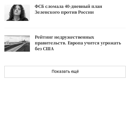
ФСБ сломала 40-дневный план
Зеленского против России
Рейтинг недружественных
правительств. Европа учится угрожать
без США
Показать ещё