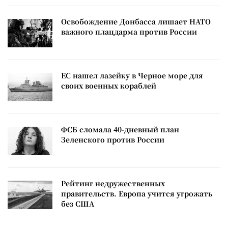
Освобождение Донбасса лишает НАТО
важного плацдарма против России
ЕС нашел лазейку в Черное море для
своих военных кораблей
ФСБ сломала 40-дневный план
Зеленского против России
Рейтинг недружественных
правительств. Европа учится угрожать
без США