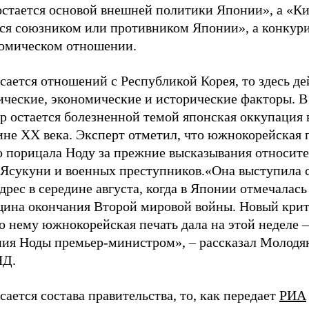
остается основой внешней политики Японии», а «Ки
тся союзником или противником Японии», а конкури
номическом отношении.
сается отношений с Республикой Корея, то здесь д
ические, экономические и исторические факторы. В
р остается болезненной темой японская оккупация 
ине ХХ века. Эксперт отметил, что южнокорейская 
о порицала Ноду за прежние высказывания относит
 Ясукуни и военных преступников.«Она выступила 
адрес в середине августа, когда в Японии отмечалась
щина окончания Второй мировой войны. Новый кри
о нему южнокорейская печать дала на этой неделе –
ния Ноды премьер-министром», – рассказал Молодяк
ЯД.
сается состава правительства, то, как передает
РИА