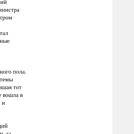
ний
инистра
стром
тал
нные
ного пола.
стемы
вшая тот
е вошла в
 и
ций
ть за