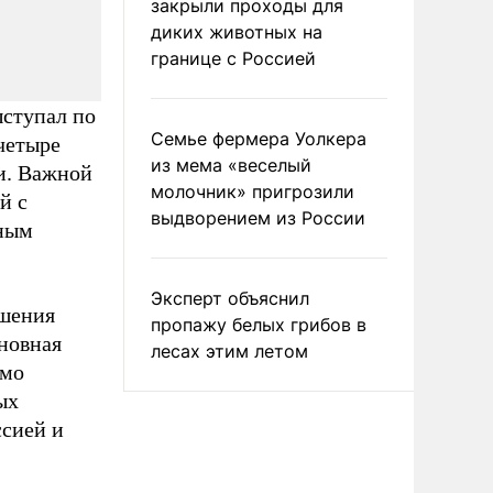
закрыли проходы для
диких животных на
границе с Россией
ыступал по
Семье фермера Уолкера
четыре
из мема «веселый
и. Важной
молочник» пригрозили
й с
выдворением из России
нным
Эксперт объяснил
ошения
пропажу белых грибов в
новная
лесах этим летом
имо
ых
ссией и