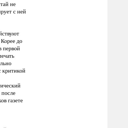
тай не
рует с ней
ействуют
 Корее до
в первой
печать
ельно
с критикой
тический
 после
ов газете