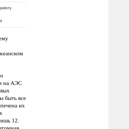
ему
х
океанском
ую
и на АЭС
овых
ы быть все
спечена их
х
лишь 12.
 атомная