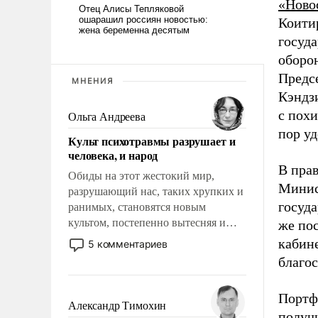
«Ново
Коити
госуд
оборо
Предс
МНЕНИЯ
Кэндзи
с пох
Ольга Андреева
пор у
Культ психотравмы разрушает и
человека, и народ
В прав
Обиды на этот жестокий мир,
Минис
разрушающий нас, таких хрупких и
госуд
ранимых, становятся новым
культом, постепенно вытесняя и
же по
отменяя традиционное требование к
кабине
5 комментариев
человеку – быть мужественным и
благос
твердым под ударами судьбы, брать
на себя ответственность, помогать
Портф
слабым, идти вперед и
Александр Тимохин
получи
адаптироваться.