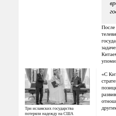
вр
го
После
телев
госуд
задач
Китае
упоми
«С Ки
страте
позици
развив
отнош
другим
Три исламских государства
потеряли надежду на США