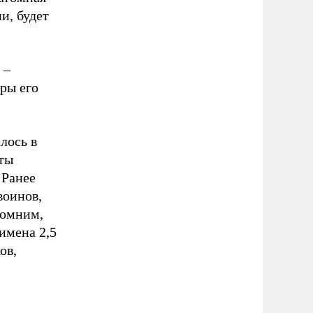
и, будет
 –
ры его
лось в
ты
 Ранее
воинов,
помним,
имена 2,5
ов,