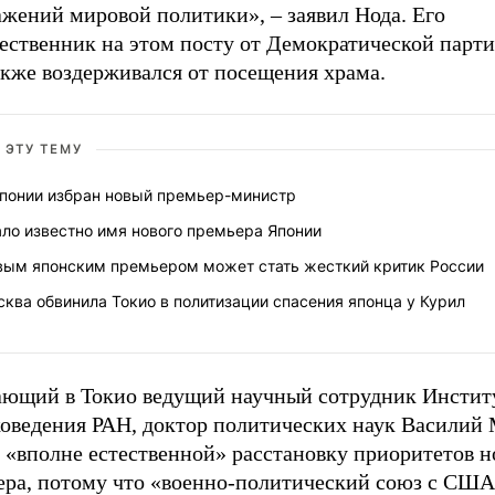
ажений мировой политики», – заявил Нода. Его
ественник на этом посту от Демократической парт
акже воздерживался от посещения храма.
 ЭТУ ТЕМУ
Японии избран новый премьер-министр
ло известно имя нового премьера Японии
вым японским премьером может стать жесткий критик России
ква обвинила Токио в политизации спасения японца у Курил
ающий в Токио ведущий научный сотрудник Инстит
коведения РАН, доктор политических наук Василий
 «вполне естественной» расстановку приоритетов н
ера, потому что «военно-политический союз с США