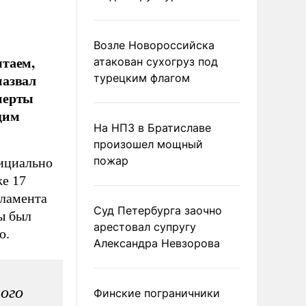
Возле Новороссийска
итаем,
атакован сухогруз под
назвал
турецким флагом
перты
щим
На НПЗ в Братиславе
произошел мощный
пожар
ициально
е 17
рламента
Суд Петербурга заочно
ы был
арестовал супругу
ю.
Александра Невзорова
ого
Финские пограничники