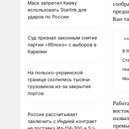
Маск запретил Киеву
сообр
использовать Starlink для
предш
ударов по России
Кан т
Суд признал законным снятие
НА
партии «Яблоко» с выборов в
В 
Карелии
Ста
Но
На польско-украинской
Мос
границе скопились тысячи
грузовиков из-за закрытия
портов
Работ
восто
Россия рассчитывает
назвал
заключить с Индией контракт
премь
на поставку Ил-114-300 и SJ-