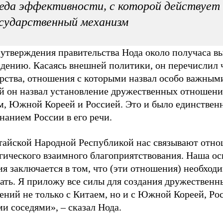
еда эффективности, с которой действует
сударственный механизм
 утверждения правительства Нода около получаса в
идению. Касаясь внешней политики, он перечислил 
арства, отношения с которыми назвал особо важным
ей он назвал установление дружественных отношени
м, Южной Кореей и Россией. Это и было единстве
нанием России в его речи.
тайской Народной Республикой нас связывают отн
гического взаимного благоприятствования. Наша ос
я заключается в том, что (эти отношения) необход
ать. Я приложу все силы для создания дружественн
ений не только с Китаем, но и с Южной Кореей, Ро
и соседями», – сказал Нода.