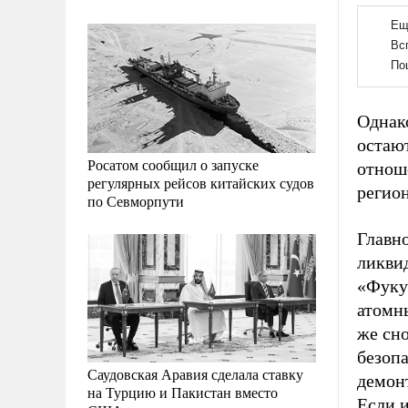
Однак
остаю
Росатом сообщил о запуске
отнош
регулярных рейсов китайских судов
регион
по Севморпути
Главн
ликви
«Фукус
атомн
же сно
безопа
Саудовская Аравия сделала ставку
демон
на Турцию и Пакистан вместо
Если и