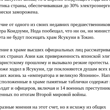
тика страны, обеспечивавшая до 30% электроэнерги
чески заморожена.
чие от одного из своих недавних предшественников
ра Коидзуми, Нода пообещал, что ни он, ни минист
та не будут посещать храм Ясукуни в Токио.
ение в храме высших официальных лиц рассматрива
них странах Азии как приверженность японской эли
аристскому прошлому и вызывало резкие протесты.
оже ходил в Ясукуни, где поклоняются душам всех 
ших жизнь за «императора и великую Японию». На
асположенные в храме памятные таблички содержат 
лдат и офицеров, включая и 14 военных преступник
енных по итогам Второй мировой войны.
разные мнения на этот счет, но я исхожу из общих