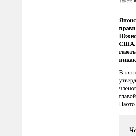
Tекст:
А
Японс
прави
Южной
США. 
газет
никак
В пят
утвер
членов
главо
Наото 
Ча