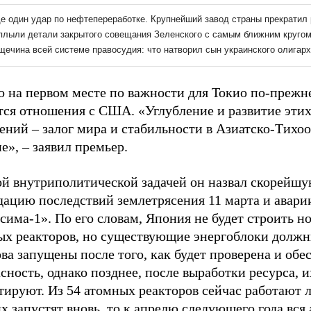
о на первом месте по важности для Токио по-прежн
тся отношения с США. «Углубление и развитие эти
ений – залог мира и стабильности в Азиатско-Тихо
е», – заявил премьер.
ой внутриполитической задачей он назвал скорейш
дацию последствий землетрясения 11 марта и авари
има-1». По его словам, Япония не будет строить н
ых реакторов, но существующие энергоблоки должн
ва запущены после того, как будет проверена и обе
сность, однако позднее, после выработки ресурса, и
тируют. Из 54 атомных реакторов сейчас работают 
х запустят вновь, то к апрелю следующего года вся