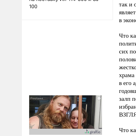
так и 
100
являе
в эко
Что ка
полит
сих по
полов
жестк
храма
в его 
годов
залп п
избра
ВЗГЛ
Что ка