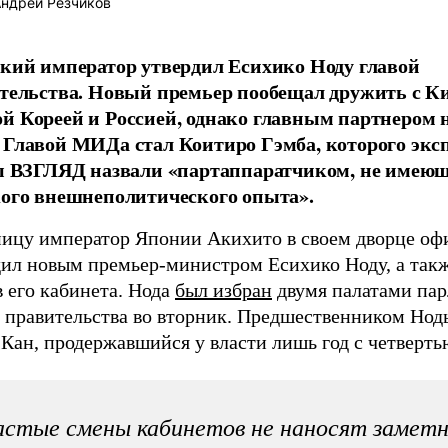
ндрей Резчиков
кий император утвердил Есихико Ноду главой
тельства. Новый премьер пообещал дружить с К
 Кореей и Россией, однако главным партнером 
Главой МИДа стал Коитиро Гэмба, которого экс
ы ВЗГЛЯД назвали «партаппаратчиком, не имею
ого внешнеполитического опыта».
ницу император Японии Акихито в своем дворце оф
дил новым премьер-министром Есихико Ноду, а такж
 его кабинета. Нода
был избран
двумя палатами па
й правительства во вторник. Предшественником Нод
Кан, продержавшийся у власти лишь год с четверть
стые смены кабинетов не наносят заметн