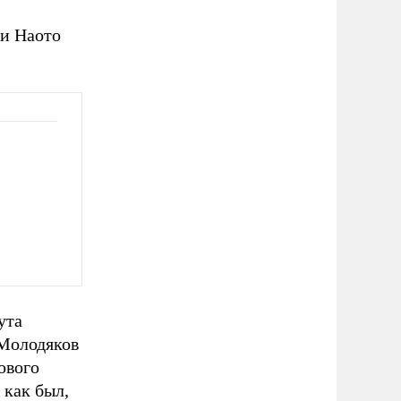
ии Наото
ута
 Молодяков
ового
 как был,