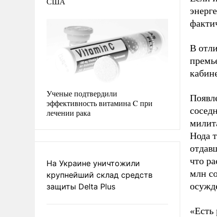
США
энерге
факти
В отли
премье
кабине
Ученые подтвердили
Появл
эффективность витамина C при
сосед
лечении рака
милит
Нода т
отдав
что р
На Украине уничтожили
млн со
крупнейший склад средств
осужд
защиты Delta Plus
«Есть 