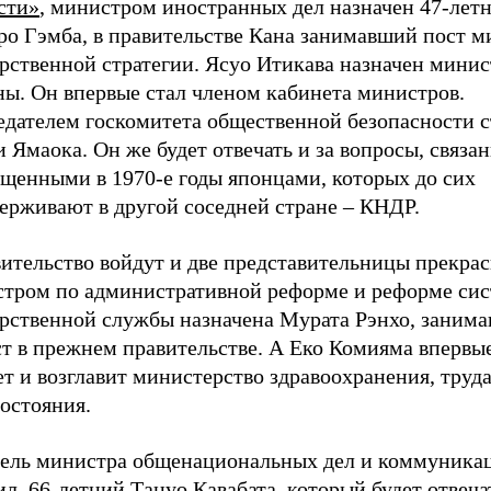
сти»
, министром иностранных дел назначен 47-лет
ро Гэмба, в правительстве Кана занимавший пост м
арственной стратегии. Ясуо Итикава назначен мини
ны. Он впервые стал членом кабинета министров.
едателем госкомитета общественной безопасности с
 Ямаока. Он же будет отвечать и за вопросы, связа
ищенными в 1970-е годы японцами, которых до сих
держивают в другой соседней стране – КНДР.
ительство войдут и две представительницы прекрас
тром по административной реформе и реформе си
арственной службы назначена Мурата Рэнхо, занима
ст в прежнем правительстве. А Еко Комияма впервы
т и возглавит министерство здравоохранения, труда
остояния.
ель министра общенациональных дел и коммуника
л 66-летний Тацуо Кавабата, который будет отвеча