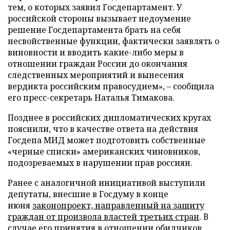
тем, о которых заявил Госдепартамент. У
российской стороны вызывает недоумение
решение Госдепартамента брать на себя
несвойственные функции, фактически заявлять о
виновности и вводить какие-либо меры в
отношении граждан России до окончания
следственных мероприятий и вынесения
вердикта российским правосудием», – сообщила
его пресс-секретарь Наталья Тимакова.
Позднее в российских дипломатических кругах
пояснили, что в качестве ответа на действия
Госдепа МИД может подготовить собственные
«черные списки» американских чиновников,
подозреваемых в нарушении прав россиян.
Ранее с аналогичной инициативой выступили
депутаты, внесшие в Госдуму в конце
июня
законопроект, направленный на защиту
граждан от произвола властей третьих стран
. В
случае его принятия в отношении обидчиков