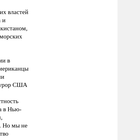
их властей
 и
акистаном,
«морских
ми в
американцы
ии
курор США
стность
а в Нью-
,
. Но мы не
тво