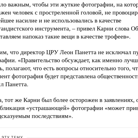
ыло важным, чтобы эти жуткие фотографии, на кото
ажен человек с простреленной головой, не провоци
йшее насилие и не использовались в качестве
гандистского инструмента,
–
привел Карни слова О
тавляем напоказ такие вещи в качестве трофеев».
им, что директор ЦРУ Леон Панетта не исключал 
рафии. «Правительство обсуждает, как именно лучш
ь, полагают, что есть вопросы относительно того, чт
мент фотография будет представлена общественност
л Панетта.
, тот же Карни был более осторожен в заявлениях, 
убликация «устрашающей» фотографии «может прив
дсказуемым последствиям».
 ЭТУ ТЕМУ