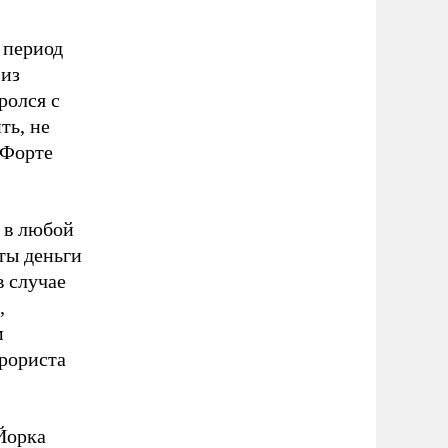
 период
 из
ролся с
ть, не
 Форте
в в любой
ты деньги
в случае
,
м
ррориста
Йорка