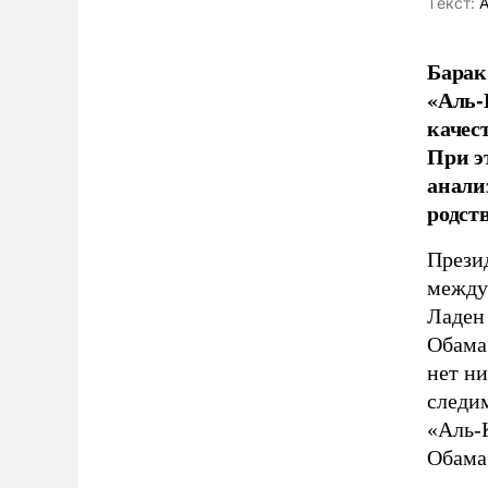
Tекст:
А
Барак
«Аль-
качес
При э
анали
родст
Прези
между
Ладен
Обама
нет н
следим
«Аль-
Обама