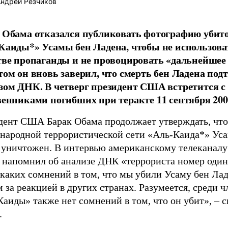
ндрей Резчиков
 Обама отказался публиковать фотографию убито
Каиды*» Усамы бен Ладена, чтобы не использоват
тве пропаганды и не провоцировать «дальнейшее
том он вновь заверил, что смерть бен Ладена под
зом ДНК. В четверг президент США встретится с
венниками погибших при теракте 11 сентября 2001
дент США Барак Обама продолжает утверждать, что
народной террористической сети «Аль-Каида*» Уса
 уничтожен. В интервью американскому телеканал
 напомнил об анализе ДНК «террориста номер один»
икаких сомнений в том, что мы убили Усаму бен Ла
 за реакцией в других странах. Разумеется, среди ч
Каиды» также нет сомнений в том, что он убит»,
–
с
.