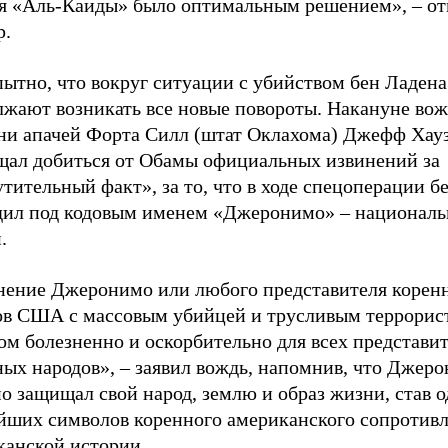
ря «Аль-Каиды» было оптимальным решением»,
–
от
р.
ытно, что вокруг ситуации с убийством бен Ладена
лжают возникать все новые повороты. Накануне вож
ни апачей Форта Силл (штат Оклахома) Джефф Хау
щал добиться от Обамы официальных извинений за
тительный факт», за то, что в ходе спецоперации б
дил под кодовым именем «Джеронимо»
–
национальн
.
нение Джеронимо или любого представителя корен
ов США с массовым убийцей и трусливым террорис
ом болезненно и оскорбительно для всех представи
ных народов»,
–
заявил вождь, напомнив, что Джер
о защищал свой народ, землю и образ жизни, став 
йших символов коренного американского сопротивл
канской истории.