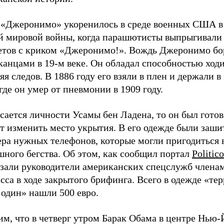
 «Джеронимо» укоренилось в среде военных США в
й мировой войны, когда парашютисты выпрыгивали
етов с криком «Джеронимо!». Вождь Джеронимо бо
анцами в 19-м веке. Он обладал способностью ходи
яя следов. В 1886 году его взяли в плен и держали в
где он умер от пневмонии в 1909 году.
сается личности Усамы бен Ладена, то он был гото
т изменить место укрытия. В его одежде были заши
ера нужных телефонов, которые могли пригодиться 
шного бегства. Об этом, как сообщил портал
Politico
азали руководители американских спецслужб члена
сса в ходе закрытого брифинга. Всего в одежде «те
 один» нашли 500 евро.
м, что в четверг утром Барак Обама в центре Нью-