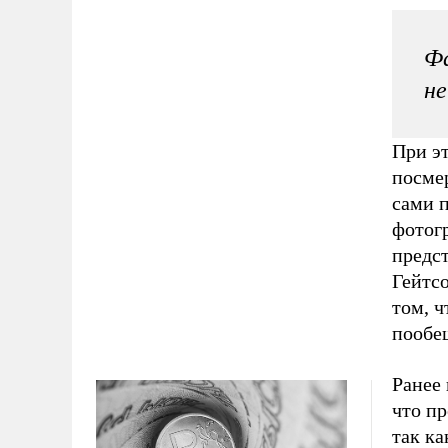
Фа
не
При э
посме
сами п
фотогр
предс
Гейтс
том, ч
пообе
Ранее 
что пр
так ка