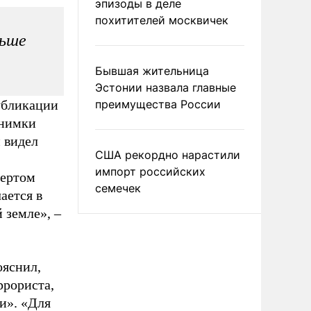
эпизоды в деле
похитителей москвичек
льше
Бывшая жительница
Эстонии назвала главные
убликации
преимущества России
снимки
м видел
США рекордно нарастили
импорт российских
бертом
семечек
ается в
й земле»,
–
ояснил,
ррориста,
и». «Для