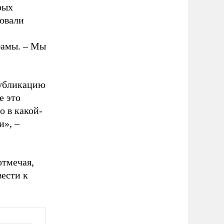
рых
ровали
бамы.
–
Мы
публикацию
е это
о в какой-
и», –
отмечая,
ести к