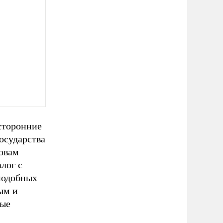
сторонние
осударства
овам
лог с
 подобных
ым и
ные