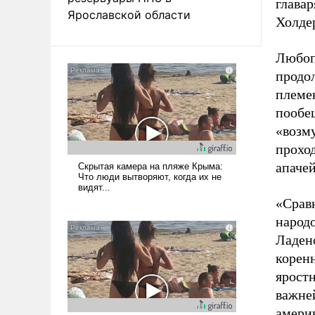
глава
Ярославской области
Холде
Любоп
продо
племе
пообе
«возму
прохо
апачей
«Срав
народ
Ладен
корен
яростн
важне
амери