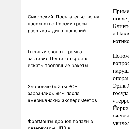
Приме
Сикорский: Посягательство на
после 
посольство России грозит
Клинт
разрывом дипотношений
а Пак
котико
Гневный звонок Трампа
Потом
заставил Пентагон срочно
вопрос
искать пропавшие ракеты
наруш
опера
Эрик 
Здоровые бойцы ВСУ
госуд
заразились ВИЧ после
американских экспериментов
«терро
Йорке 
очевид
Фрагменты дронов попали в
увидел
резервуары НПЗ в