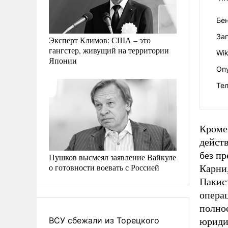
Бе
За
Эксперт Климов: США – это
гангстер, живущий на территории
Wik
Японии
Оп
Те
Кроме
действ
без п
Пушков высмеял заявление Вайкуле
о готовности воевать с Россией
Карни
Пакис
опера
полно
ВСУ сбежали из Торецкого
юриди