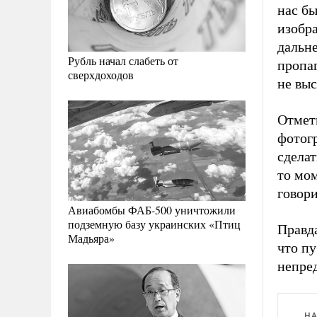
нас б
изобр
дальне
Рубль начал слабеть от
пропа
сверхдоходов
не выс
Отмет
фотог
сделат
то мо
говори
Авиабомбы ФАБ-500 уничтожили
подземную базу украинских «Птиц
Правда
Мадьяра»
что п
непре
НА