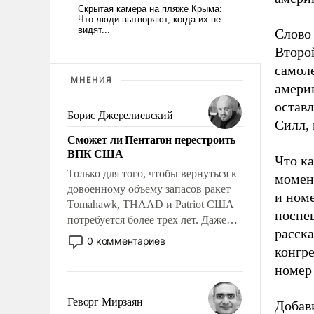
Слово
Второ
самол
МНЕНИЯ
америк
оставл
Борис Джерелиевский
Силл, 
Сможет ли Пентагон перестроить
ВПК США
Что ка
Только для того, чтобы вернуться к
момен
довоенному объему запасов ракет
и ном
Tomahawk, THAAD и Patriot США
поспе
потребуется более трех лет. Даже
расск
небольшая война с Ираном
0 комментариев
конгре
опустошила американские
арсеналы. Сложившаяся ситуация
номер
означает многолетний период
уязвимости США, например, перед
Геворг Мирзаян
Добави
Китаем.