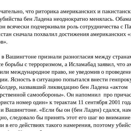
чательно, что риторика американских и пакистанск
убийства бен Ладена неоднократно менялась. Обама
он всячески подчеркивали роль сотрудничества с П
истан сначала похвалил достижения американских 
в».
 в Вашингтоне признали разногласия между страна
е борьбы с терроризмом, а Исламабад заявил, что 
или международное право, не уведомив о проведен
ции. Ясность в ситуацию попытался внести генпро
Холдер, назвавший ликвидацию бен Ладена «актом
арственной самообороны». Он напомнил про прича
риста номер один» к терактам 11 сентября 2001 год
и Вашингтоне. «Если бы он (бен Ладен) сдался, нам
но, следовало бы принять этот его шаг во внимание
и в его действиях такого намерения, поэтому убийс