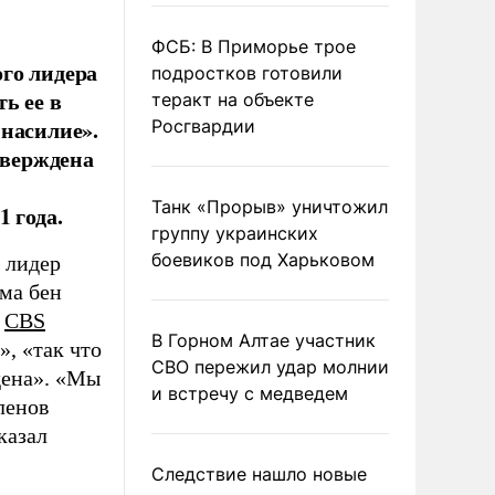
ФСБ: В Приморье трое
го лидера
подростков готовили
ь ее в
теракт на объекте
 насилие».
Росгвардии
тверждена
Танк «Прорыв» уничтожил
 года.
группу украинских
боевиков под Харьковом
 лидер
ма бен
у
CBS
В Горном Алтае участник
, «так что
СВО пережил удар молнии
дена». «Мы
и встречу с медведем
ленов
казал
Следствие нашло новые