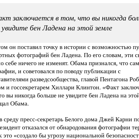
кт заключается в том, что вы никогда бо
 увидите бен Ладена на этой земле
том он поставил точку в истории с возможностью п
ртных фотографий бен Ладена. По его словам, эти 
о себе ничего не изменят. Обама признался, что са
афии, и советовался по поводу публикации с
тавителями разведсообщества, главой Пентагона Ро
ом и госсекретарем Хиллари Клинтон. «Факт заключ
то вы никогда больше не увидите бен Ладена на это
щал Обама.
в среду пресс-секретарь Белого дома Джей Карни п
езидент отказался от обнародования фотографии те
к это «создало бы угрозу национальной безопасност