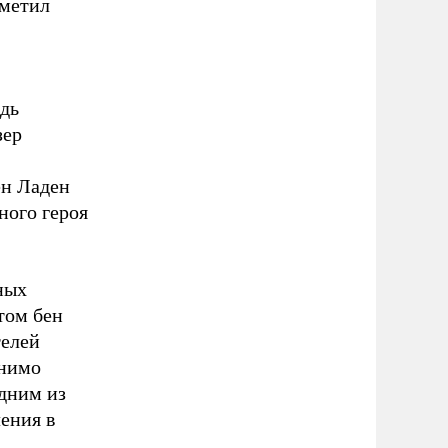
метил
дь
зер
ен Ладен
ого героя
ных
том бен
телей
онимо
одним из
ения в