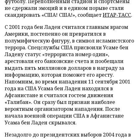
футболу. Переполненный стадион и спортсмены
не сдержали эмоций и в едином порыве стали
скандировать «США! США!», сообщает
ИТАР-ТАСС
.
С 2001 года бен Ладен считался главным врагом
Америки, постепенно он превратился в
полумифическую фигуру, в символ исламистского
террора. Спецслужбы США присвоили Усаме бен
Ладену статус «террориста номер один»,
арестовали его банковские счета и пообещали
выдать пять миллионов долларов в награду за
информацию, которая поможет его аресту.
Напомним, во время нападения 11 сентября 2001
года на США Усама бен Ладен находился в
Афганистане и считался гостем движения
«Талибан». Он сразу был признан наиболее
вероятным организатором нападения. После
начала военной операции США в Афганистане
Усама бен Ладен скрывался.
Незадолго до президентских выборов 2004 года в