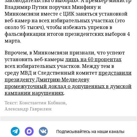
законодательства о выборах». А премьер-министр
Владимир Путин поручил Минфину и
Минкомсвязи вместе с ЦИК заняться установкой
веб-камер на всех избирательных участках (это
около 95 тысяч), чтобы избежать упреков в
фальсификации итогов президентских выборов 4
марта.
Впрочем, в Минкомсвязи признали, что успеют
установить веб-камеры
лишь на 60 процентах
всех избирательных участков. Между тем в
среду МВД и Следственный комитет
представили
президенту Дмитрию Медведеву
промежуточный доклад о допущенных в думской
кампании нарушениях
.
Текст: Константин Кобяков,
Александр Гаврилюк
Подписывайтесь на наши каналы