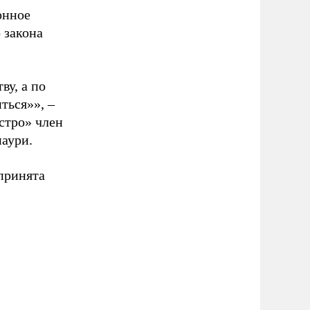
онное
 закона
ву, а по
иться»»,
–
стро» член
аури.
принята