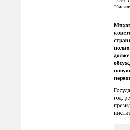
Tекст:
Д
Тбилис
Михаи
конст
стран
полно
долже
обсуж
новую
переп
Госуд
год, р
презид
инстит