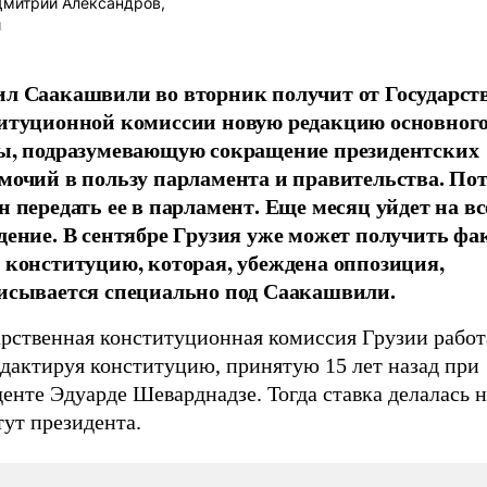
митрий Александров,
и
л Саакашвили во вторник получит от Государст
итуционной комиссии новую редакцию основного
ы, подразумевающую сокращение президентских
мочий в пользу парламента и правительства. По
н передать ее в парламент. Еще месяц уйдет на в
дение. В сентябре Грузия уже может получить фа
 конституцию, которая, убеждена оппозиция,
исывается специально под Саакашвили.
арственная конституционная комиссия Грузии работ
едактируя конституцию, принятую 15 лет назад при
енте Эдуарде Шеварднадзе. Тогда ставка делалась 
ут президента.