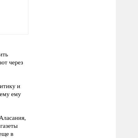
ить
ют через
литику и
сему ему
Аласания,
газеты
еще в