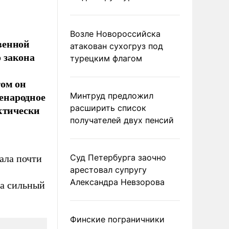
Возле Новороссийска
венной
атакован сухогруз под
 закона
турецким флагом
том он
сенародное
Минтруд предложил
ктически
расширить список
получателей двух пенсий
Суд Петербурга заочно
ала почти
арестовал супругу
Александра Невзорова
на сильный
Финские пограничники