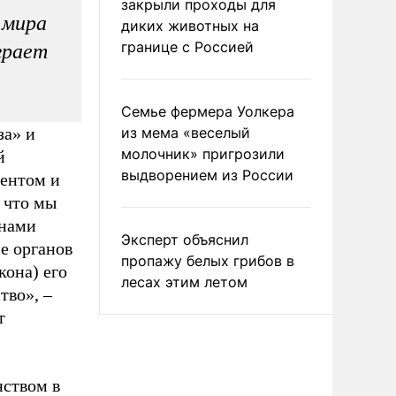
закрыли проходы для
 мира
диких животных на
границе с Россией
играет
Семье фермера Уолкера
за» и
из мема «веселый
молочник» пригрозили
й
выдворением из России
ментом и
 что мы
анами
Эксперт объяснил
е органов
пропажу белых грибов в
кона) его
лесах этим летом
ство»,
–
т
нством в