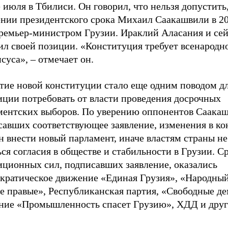
 июля в Тбилиси. Он говорил, что нельзя допустить
ении президентского срока Михаил Саакашвили в 20
премьер-министром Грузии. Ираклий Аласания и сей
ил своей позиции. «Конституция требует всенародн
нсуса»,
–
отмечает он.
тие новой конституции стало еще одним поводом д
иции потребовать от власти проведения досрочных
ментских выборов. По уверению оппонентов Саакаш
савших соответствующее заявление, изменения в к
 внести новый парламент, иначе властям страны не
ся согласия в обществе и стабильности в Грузии. С
иционных сил, подписавших заявление, оказались
кратическое движение «Единая Грузия», «Народны
е правые», Республиканская партия, «Свободные де
ние «Промышленность спасет Грузию», ХДД и друг