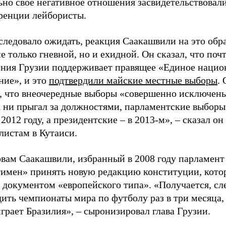
но свое негативное отношения засвидетельствовали
ренции лейбористы.
 следовало ожидать, реакция Саакашвили на это об
е только гневной, но и ехидной. Он сказал, что поч
ения Грузии поддерживает правящее «Единое нацио
ние», и это
подтвердили майские местные выборы
.
л, что внеочередные выборы «совершенно исключены
к ни прыгал за должностями, парламентские выборы
 2012 году, а президентские
–
в 2013-м»,
–
сказал он
листам в Кутаиси.
овам Саакашвили, избранный в 2008 году парламент
тимен» принять новую редакцию конституции, кото
 документом «европейского типа». «Получается, сл
ить чемпионаты мира по футболу раз в три месяца, 
играет Бразилия»,
–
сыронизировал глава Грузии.