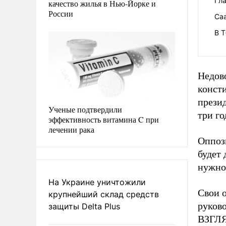
Гл
качество жилья в Нью-Йорке и
России
Са
В Т
Недов
консти
прези
Ученые подтвердили
три го
эффективность витамина C при
лечении рака
Оппоз
будет 
нужно
На Украине уничтожили
Свои о
крупнейший склад средств
руков
защиты Delta Plus
ВЗГЛЯ