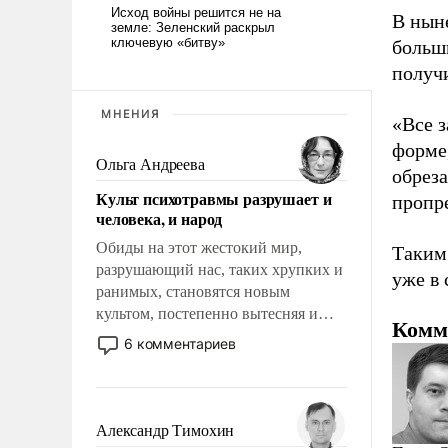
В нын
больши
получ
МНЕНИЯ
«Все з
форме,
Ольга Андреева
обрез
Культ психотравмы разрушает и
пропр
человека, и народ
Обиды на этот жестокий мир,
Таким
разрушающий нас, таких хрупких и
уже в 
ранимых, становятся новым
культом, постепенно вытесняя и
Комм
отменяя традиционное требование к
6 комментариев
человеку – быть мужественным и
твердым под ударами судьбы, брать
на себя ответственность, помогать
слабым, идти вперед и
Александр Тимохин
адаптироваться.