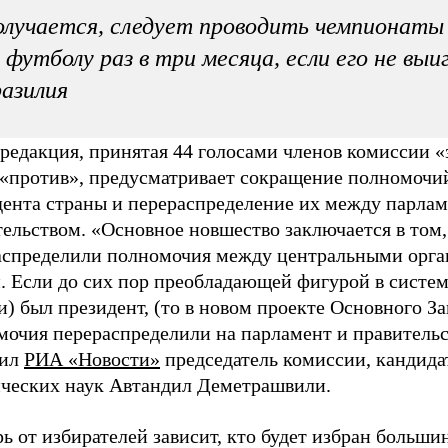
лучается, следует проводить чемпионаты
 футболу раз в три месяца, если его не вы
азилия
редакция, принятая 44 голосами членов комиссии «
 «против», предусматривает сокращение полномочи
дента страны и перераспределение их между парла
ельством. «Основное новшество заключается в том,
аспределили полномочия между центральными орг
. Если до сих пор преобладающей фигурой в систем
и) был президент, (то в новом проекте Основного За
мочия перераспределили на парламент и правитель
щил
РИА «Новости»
председатель комиссии, кандида
ческих наук Автандил Деметрашвили.
ь от избирателей зависит, кто будет избран больши