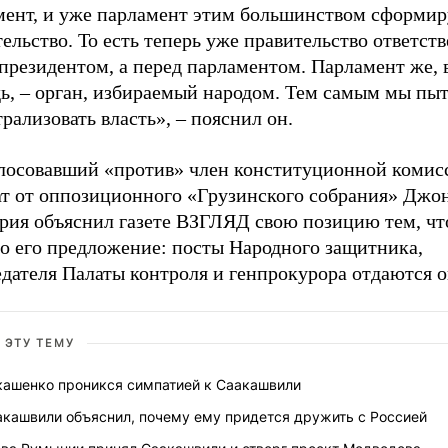
мент, и уже парламент этим большинством сформир
ельство. То есть теперь уже правительство ответст
президентом, а перед парламентом. Парламент же, 
дь,
–
орган, избираемый народом. Тем самым мы пы
рализовать власть»,
–
пояснил он.
лосовавший «против» член конституционной комис
ат от оппозиционного «Грузинского собрания» Джо
урия объяснил газете ВЗГЛЯД свою позицию тем, чт
о его предложение: посты Народного защитника,
едателя Палаты контроля и генпрокурора отдаются 
 ЭТУ ТЕМУ
кашенко проникся симпатией к Саакашвили
акашвили объяснил, почему ему придется дружить с Россией