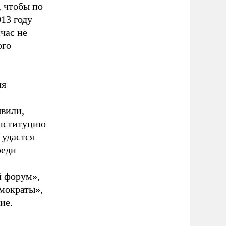
, чтобы по
13 году
час не
ого
ля
вили,
онституцию
 удастся
реди
й форум»,
мократы»,
ие.