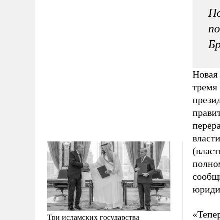
По
по
Бр
Новая 
тремя
прези
правит
перер
власти
(власт
полно
сооб
юриди
«Тепер
Три исламских государства