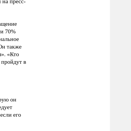
 на пресс-
ращение
ти 70%
нальное
 Он также
». «Кто
 пройдут в
рую он
едует
если его