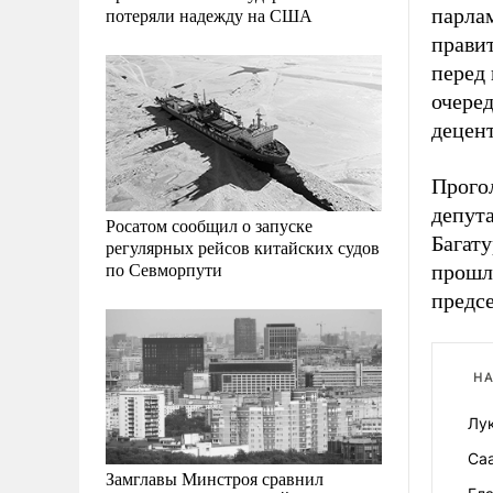
парла
потеряли надежду на США
правит
перед 
очере
децент
Прого
депут
Росатом сообщил о запуске
Багат
регулярных рейсов китайских судов
по Севморпути
прошл
предс
НА
Лу
Са
Замглавы Минстроя сравнил