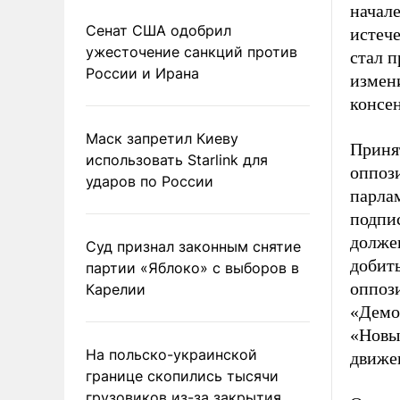
начале
Сенат США одобрил
истеч
ужесточение санкций против
стал 
России и Ирана
измен
консе
Маск запретил Киеву
Приня
использовать Starlink для
оппоз
ударов по России
парла
подпи
должен
Суд признал законным снятие
добить
партии «Яблоко» с выборов в
оппоз
Карелии
«Демо
«Новы
На польско-украинской
движе
границе скопились тысячи
грузовиков из-за закрытия