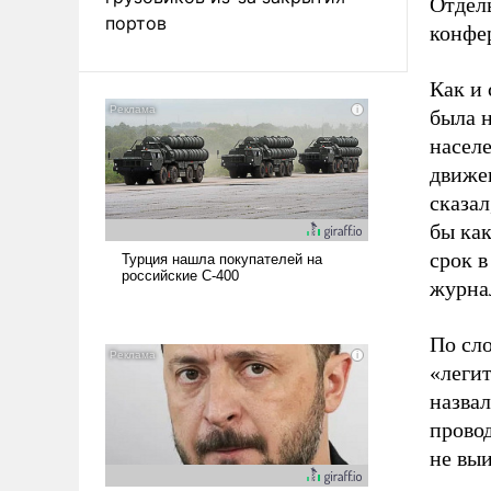
Отдель
портов
конфе
Как и
была н
насел
движе
сказа
бы ка
срок в
журна
По сл
«леги
назвал
провод
не вы