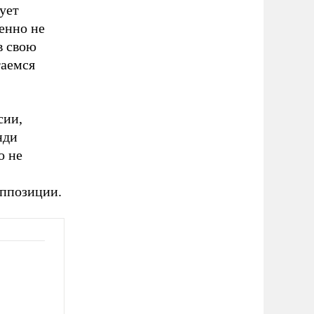
ует
венно не
в свою
таемся
сии,
нди
о не
оппозиции.