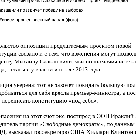
ава Румынии принял Саакашвили и отверг проект Медведева
акашвили празднует победу на выборах
билиси прошел военный парад (фото)
ольство оппозиции предлагаемым проектом новой
туции связано и с тем, что изменения могут позвол
денту Михаилу Саакашвили, чьи полномочия истека
да, остаться у власти и после 2013 года.
иция уверена: тот не захочет покидать большую по
добиваться для себя кресла премьер-министра, а по
 переписать конституцию «под себя».
пасения на этот счет экс-постпред в ООН Ираклий 
одитель партии «Свободные демократы», по данным 
Д, высказал госсекретарю США Хиллари Клинтон 