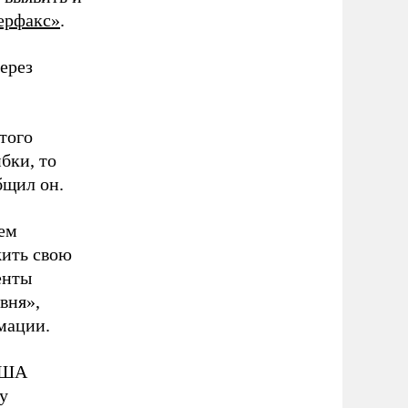
ерфакс»
.
ерез
того
бки, то
щил он.
ем
жить свою
енты
вня»,
мации.
 США
у