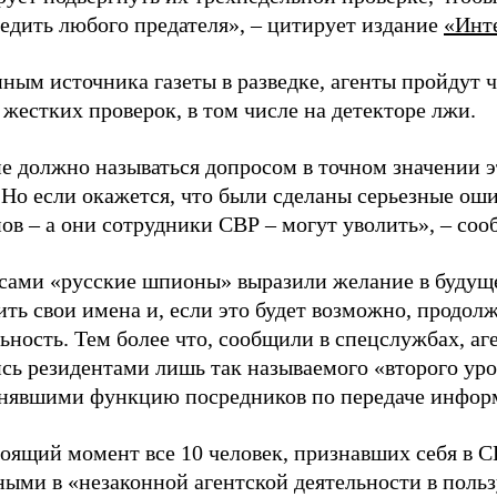
редить любого предателя»,
–
цитирует издание
«Инт
ным источника газеты в разведке, агенты пройдут ч
жестких проверок, в том числе на детекторе лжи.
е должно называться допросом в точном значении э
 Но если окажется, что были сделаны серьезные оши
нов
–
а они сотрудники СВР
–
могут уволить»,
–
сооб
 сами «русские шпионы» выразили желание в будущ
ть свои имена и, если это будет возможно, продол
ьность. Тем более что, сообщили в спецслужбах, аг
сь резидентами лишь так называемого «второго уро
нявшими функцию посредников по передаче инфор
тоящий момент все 10 человек, признавших себя в
ыми в «незаконной агентской деятельности в польз