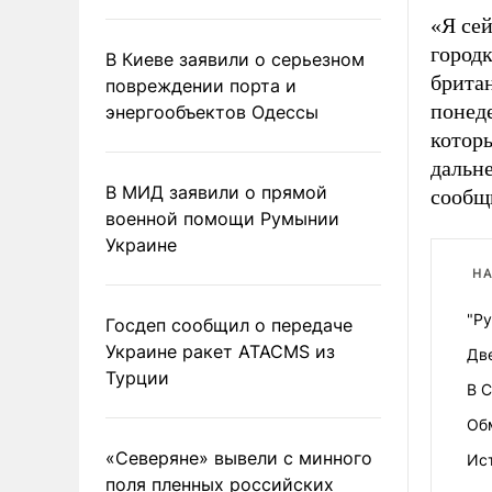
«Я се
городк
В Киеве заявили о серьезном
британ
повреждении порта и
понед
энергообъектов Одессы
которы
дальн
В МИД заявили о прямой
сообщ
военной помощи Румынии
Украине
НА
"Ру
Госдеп сообщил о передаче
Украине ракет ATACMS из
Две
Турции
В 
Об
«Северяне» вывели с минного
Ис
поля пленных российских