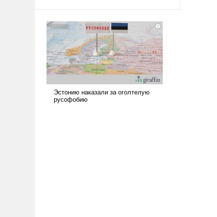
амбициозна. Однако и ее
реализация радикально поднимет
наши боевые возможности.