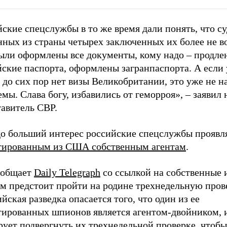
ские спецслужбы в то же время дали понять, что с
ных из страны четырех заключенных их более не во
ыли оформлены все документы, кому надо – продле
ские паспорта, оформлены загранпаспорта. А если 
 до сих пор нет визы Великобритании, это уже не 
мы. Слава богу, избавились от геморроя»,
–
заявил 
тавитель СВР.
до больший интерес российские спецслужбы прояв
тированным из США собственным агентам
.
ообщает
Daily Telegraph
со ссылкой на собственные 
им предстоит пройти на родине трехнедельную пров
йская разведка опасается того, что один из ее
тированных шпионов является агентом-двойником, 
ует подвергнуть их трехнедельной проверке, чтобы