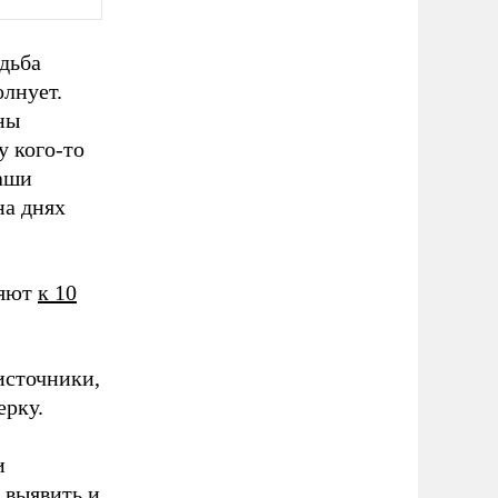
удьба
лнует.
ны
у кого-то
наши
на днях
ляют
к 10
источники,
ерку.
и
 выявить и