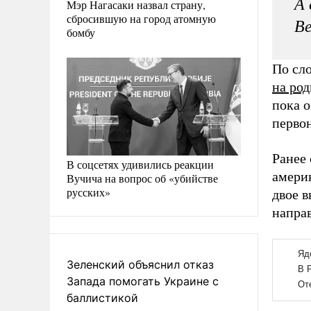
А 
Мэр Нагасаки назвал страну,
сбросившую на город атомную
Ве
бомбу
По сл
на ро
пока о
перво
Ранее 
В соцсетях удивились реакции
амери
Вучича на вопрос об «убийстве
русских»
двое 
напра
Зеленский объяснил отказ
Запада помогать Украине с
баллистикой