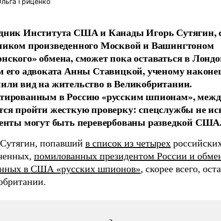
льга Гриценко
дник Института США и Канады Игорь Сутягин,
ником произведенного Москвой и Вашингтоном
нского» обмена, сможет пока оставаться в Лондо
м его адвоката Анны Ставицкой, ученому наконе
или вид на жительство в Великобритании.
тированным в Россию «русским шпионам», между
тся пройти жесткую проверку: спецслужбы не и
генты могут быть перевербованы разведкой США
 Сутягин, попавший
в список из четырех
российски
ченных,
помилованных президентом России и обме
нных в США «русских шпионов»
, скорее всего, ост
обритании.