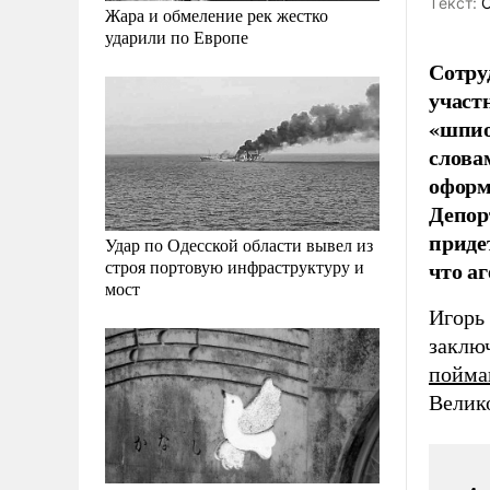
Tекст:
О
Жара и обмеление рек жестко
ударили по Европе
Сотру
участ
«шпио
слова
оформ
Депор
приде
Удар по Одесской области вывел из
что а
строя портовую инфраструктуру и
мост
Игорь
заклю
пойма
Велик