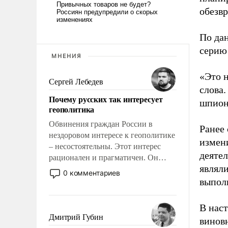
обезв
По дан
серию 
МНЕНИЯ
«Это н
Сергей Лебедев
слова.
Почему русских так интересует
шпио
геополитика
Обвинения граждан России в
Ранее
нездоровом интересе к геополитике
измени
– несостоятельны. Этот интерес
деятел
рационален и прагматичен. Он
являли
обусловлен тысячелетним опытом
0 комментариев
выживания в крайне непростых
выпол
условиях и фундаментальным
знанием, что мировая политика
В нас
имеет свойство заявляться на порог
Дмитрий Губин
виновн
нашего дома.