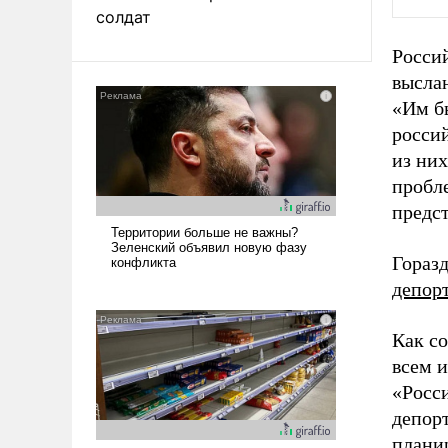
солдат
Россий
выслан
«Им б
россий
из них
пробле
предс
Гораз
депор
Как с
всем 
«Росси
депор
планир