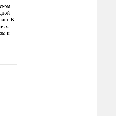
нском
здной
наю. В
и, с
зы и
»,
–