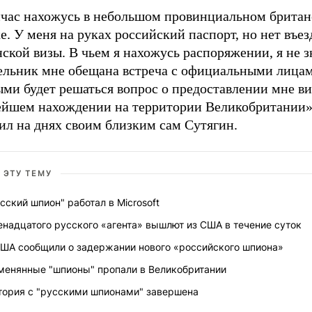
йчас нахожусь в небольшом провинциальном брита
е. У меня на руках российский паспорт, но нет въе
ской визы. В чьем я нахожусь распоряжении, я не з
ельник мне обещана встреча с официальными лицам
ми будет решаться вопрос о предоставлении мне ви
ейшем нахождении на территории Великобритании
ил на днях своим близким сам Сутягин.
 ЭТУ ТЕМУ
сский шпион" работал в Microsoft
надцатого русского «агента» вышлют из США в течение суток
США сообщили о задержании нового «российского шпиона»
менянные "шпионы" пропали в Великобритании
тория с "русскими шпионами" завершена