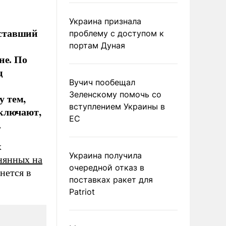
Украина признала
 ставший
проблему с доступом к
портам Дуная
не. По
ц
Вучич пообещал
Зеленскому помочь со
 тем,
вступлением Украины в
сключают,
ЕС
.
х
Украина получила
нянных на
очередной отказ в
анется в
поставках ракет для
Patriot