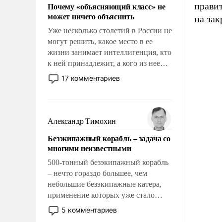
Почему «объясняющий класс» не
прави
может ничего объяснить
на зак
Уже несколько столетий в России не
могут решить, какое место в ее
жизни занимает интеллигенция, кто
к ней принадлежит, а кого из нее
исключили с правом
17 комментариев
восстановления и без оного. И чем
она отличается от просто
образованных людей. Иногда
казалось, что эти вопросы решены
Александр Тимохин
раз и навсегда, но – нет, не решены.
Безэкипажный корабль – задача со
многими неизвестными
500-тонный безэкипажный корабль
– нечто гораздо большее, чем
небольшие безэкипажные катера,
применение которых уже стало
обыденностью. Задача по созданию
5 комментариев
такого корабля очень сложна и