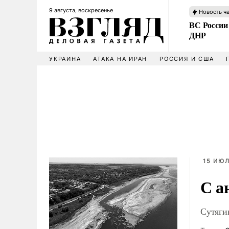
9 августа, воскресенье
Новость ч
ВС России
ДНР
УКРАИНА
АТАКА НА ИРАН
РОССИЯ И США
15 ИЮЛ
С а
Сутяги