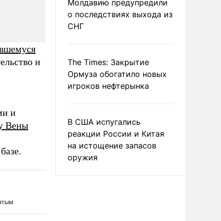
Молдавию предупредили
о последствиях выхода из
СНГ
вшемуся
ельство и
The Times: Закрытие
Ормуза обогатило новых
игроков нефтерынка
ми и
В США испугались
у Вены
реакции России и Китая
на истощение запасов
базе.
оружия