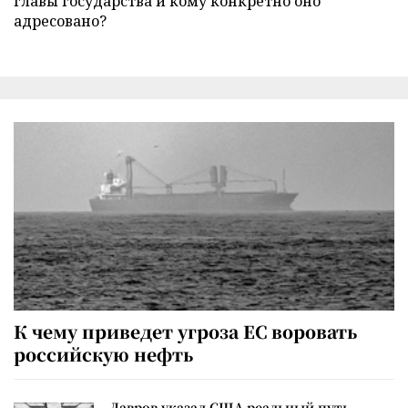
главы государства и кому конкретно оно
адресовано?
К чему приведет угроза ЕС воровать
российскую нефть
Лавров указал США реальный путь