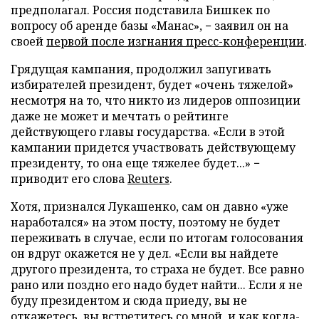
предполагал. Россия подставила Бишкек по
вопросу об аренде базы «Манас», − заявил он на
своей
первой после изгнания пресс-конференции
.
Грядущая кампания, продолжил запугивать
избирателей президент, будет «очень тяжелой»
несмотря на то, что никто из лидеров оппозиции
даже не может и мечтать о рейтинге
действующего главы государства. «Если в этой
кампании придется участвовать действующему
президенту, то она еще тяжелее будет...» −
приводит его слова
Reuters
.
Хотя, признался Лукашенко, сам он давно «уже
наработался» на этом посту, поэтому не будет
переживать в случае, если по итогам голосования
он вдруг окажется не у дел. «Если вы найдете
другого президента, то страха не будет. Все равно
рано или поздно его надо будет найти... Если я не
буду президентом и сюда приеду, вы не
откажетесь, вы встретитесь со мной, и как когда-