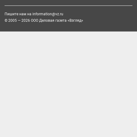
Пишите нам на
information@vz.ru
© 2005 — 2026 ООО Деловая газета «Взгляд»