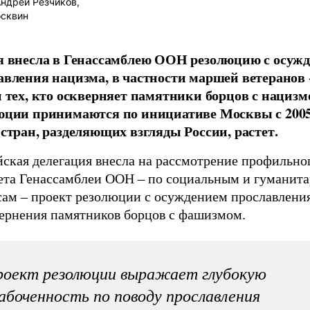
ндрей Резчиков,
осквин
я внесла в Генассамблею ООН резолюцию с осуж
авления нацизма, в частности маршей ветеранов
и тех, кто оскверняет памятники борцов с нацизм
юции принимаются по инициативе Москвы с 2005 
 стран, разделяющих взгляды России, растет.
йская делегация внесла на рассмотрение профильно
ета Генассамблеи ООН – по социальным и гуманит
сам – проект резолюции с осуждением прославлени
вернения памятников борцов с фашизмом.
роект резолюции выражает глубокую
абоченность по поводу прославления