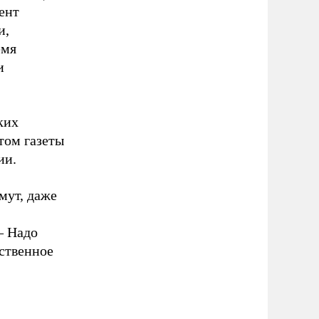
ент
и,
емя
и
ких
том газеты
ии.
мут, даже
–
Надо
ственное