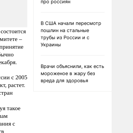
про россиян
В США начали пересмотр
пошлин на стальные
 состоится
трубы из России и с
митете –
Украины
 принятие
бычно
екабря.
Врачи объяснили, как есть
мороженое в жару без
сии с 2005
вреда для здоровья
т, растет.
стран
уя такое
пам
ания с
тв