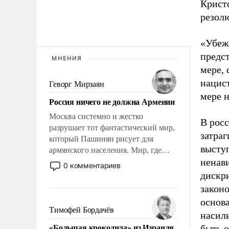
Кристо
резол
«Убеж
предст
МНЕНИЯ
мере, 
нацист
Геворг Мирзаян
мере 
Россия ничего не должна Армении
Москва системно и жестко
В рос
разрушает тот фантастический мир,
затраг
который Пашинян рисует для
высту
армянского населения. Мир, где
ненави
этому населению все должны
0 комментариев
просто по определению, где его
дискр
политические прожекты будут
закон
беспрекословно оплачиваться за
основа
счет российских
Тимофей Бордачёв
насил
налогоплательщиков, и где за свои
«Большая крокодила» из Израиля
быть 
поступки не нужно отвечать.