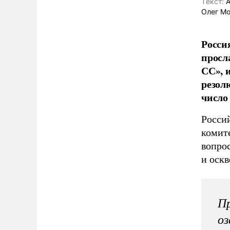
Tекст:
А
Олег М
Росси
просл
СС», 
резол
число
Росси
комит
вопро
и оск
П
оз