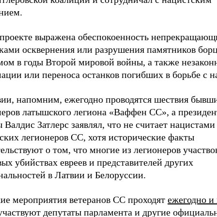
нием.
 проекте выражена обеспокоенность непрекращаю
ками осквернения или разрушения памятников борц
мом в годы Второй мировой войны, а также незакон
мации или переноса останков погибших в борьбе с 
вии, напомним, ежегодно проводятся шествия бывш
неров латышского легиона «Ваффен СС», а президен
 Валдис Затлерс заявлял, что не считает нацистами
ских легионеров СС, хотя исторические факты
ельствуют о том, что многие из легионеров участво
ых убийствах евреев и представителей других
нальностей в Латвии и Белоруссии.
ие мероприятия ветеранов СС проходят
ежегодно и
 участвуют депутаты парламента и другие официаль