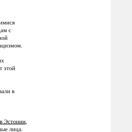
щимися
ам с
ной
нацизмом.
их
т этой
вали в
 в Эстонии
,
ные лица.