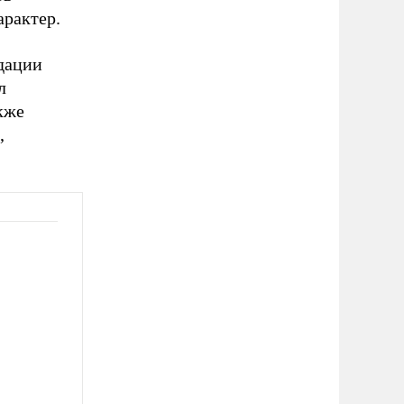
рактер.
дации
л
кже
,