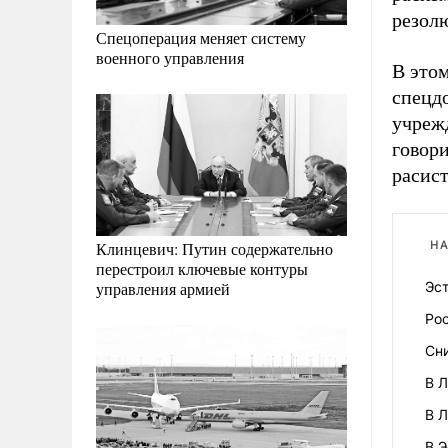
резол
Спецоперация меняет систему
военного управления
В это
спецд
учреж
говор
расист
Клинцевич: Путин содержательно
НА
перестроил ключевые контуры
управления армией
Эст
Рос
Сн
В Л
В 
В 