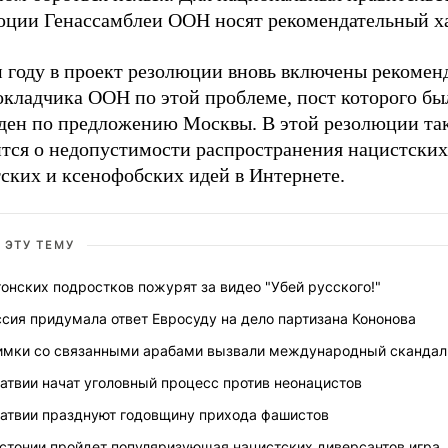
юции Генассамблеи ООН носят рекомендательный ха
м году в проект резолюции вновь включены рекомен
окладчика ООН по этой проблеме, пост которого бы
ден по предложению Москвы. В этой резолюции та
ится о недопустимости распространения нацистских
ских и ксенофобских идей в Интернете.
 ЭТУ ТЕМУ
онских подростков пожурят за видео "Убей русского!"
сия придумала ответ Евросуду на дело партизана Кононова
имки со связанными арабами вызвали международный скандал
атвии начат уголовный процесс против неонацистов
Латвии празднуют годовщину прихода фашистов
Эстонии пройдет популяризующая нацистских диверсантов игра