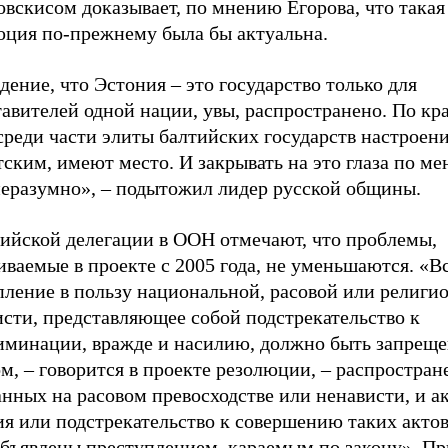
вскисом доказывает, по мнению Егорова, что такая
юция по-прежнему была бы актуальна.
дение, что Эстония
–
это государство только для
авителей одной нации, увы, распространено. По кр
среди части элиты балтийских государств настроени
ским, имеют место. И закрывать на это глаза по м
неразумно»,
–
подытожил лидер русской общины.
сийской делегации в ООН отмечают, что проблемы,
иваемые в проекте с 2005 года, не уменьшаются. «В
пление в пользу национальной, расовой или религи
сти, представляющее собой подстрекательство к
иминации, вражде и насилию, должно быть запрещ
ом,
–
говорится в проекте резолюции,
–
распростране
нных на расовом превосходстве или ненависти, и а
ия или подстрекательство к совершению таких акто
объявлены преступлением, караемым по закону». Пр