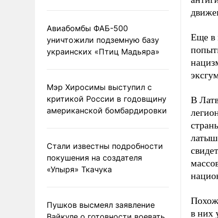
движе
Авиабомбы ФАБ-500
Еще в
уничтожили подземную базу
попыт
украинских «Птиц Мадьяра»
нациз
эксгу
Мэр Хиросимы выступил с
критикой России в годовщину
В Лат
американской бомбардировки
легио
страны
латыш
Стали известны подробности
свидет
покушения на создателя
массов
«Упыря» Ткачука
нацио
Похож
Пушков высмеял заявление
в них
Вайкуле о готовности воевать