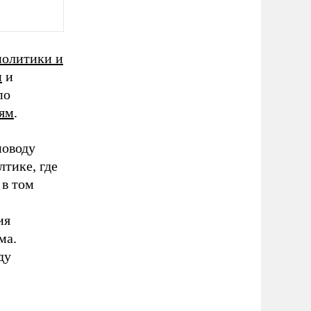
политики и
и
и
по
лям
.
поводу
лтике, где
, в том
ия
ма.
ду