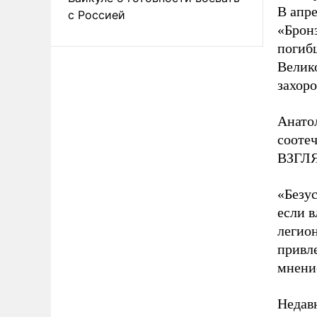
В апр
с Россией
«Брон
погиб
Велик
захоро
Анато
соотеч
ВЗГЛЯ
«Безус
если в
легион
привл
мнени
Недав