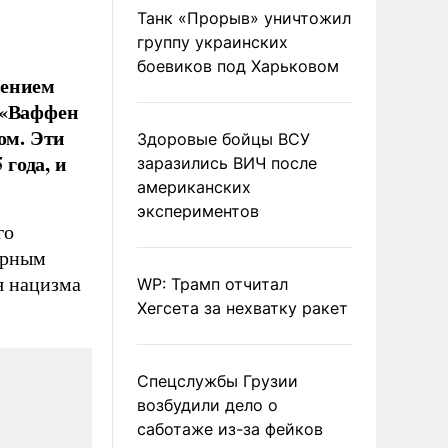
Танк «Прорыв» уничтожил
группу украинских
боевиков под Харьковом
дением
 «Ваффен
ом. Эти
Здоровые бойцы ВСУ
года, и
заразились ВИЧ после
американских
экспериментов
го
арным
я нацизма
WP: Трамп отчитал
Хегсета за нехватку ракет
Спецслужбы Грузии
возбудили дело о
саботаже из-за фейков