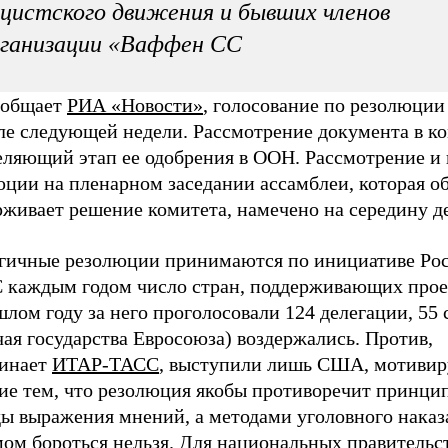
цистского движения и бывших членов
рганизации «Ваффен СС
ообщает
РИА «Новости»
, голосование по резолюции
ле следующей недели. Рассмотрение документа в ко
еляющий этап ее одобрения в ООН. Рассмотрение и
юции на пленарном заседании ассамблеи, которая о
рживает решение комитета, намечено на середину д
гичные резолюции принимаются по инициативе Рос
С каждым годом число стран, поддерживающих проек
лом году за него проголосовали 124 делегации, 55 
ая государства Евросоюза) воздержались. Против,
инает
ИТАР-ТАСС
, выступили лишь США, мотивир
ие тем, что резолюция якобы противоречит принци
ды выражения мнений, а методами уголовного наказ
мом бороться нельзя. Для национальных правительс