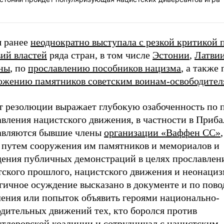
я ранее
неоднократно выступала с резкой критикой 
вий властей
ряда стран, в том числе
Эстонии
,
Латви
ны
, по
прославлению пособников нацизма
, а также 
ожению памятников советским воинам-освободите
т резолюции выражает глубокую озабоченность по 
вления нацистского движения, в частности в Приба
авляются бывшие члены
организации «Ваффен СС»
, путем сооружения им памятников и мемориалов и
дения публичных демонстраций в целях прославлен
тского прошлого, нацистского движения и неонациз
гичное осуждение высказано в документе и по пово
ления или попыток объявить героями национально-
одительных движений тех, кто боролся против
итлеровской коалиции и сотрудничал с нацистским