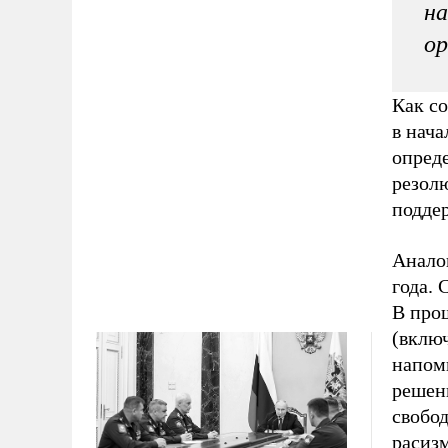
на
о
Как с
в нача
опред
резол
подде
Анало
года. 
В прош
(включ
напом
решен
свобо
расиз