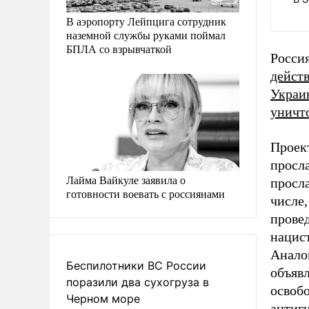
В аэропорту Лейпцига сотрудник
наземной службы руками поймал
БПЛА со взрывчаткой
Росси
дейст
Украи
уничт
Проек
просла
Лайма Вайкуле заявила о
просл
готовности воевать с россиянами
числе
прове
нацис
Анало
Беспилотники ВС России
объяв
поразили два сухогруза в
освоб
Черном море
антиг