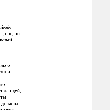
айней
я, сродни
еньшей
сякое
озной
ено
ние идей,
кты
в должны
и этом