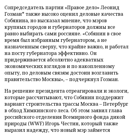
Сопредседатель партии «Правое дело» Леонид
Гозман* также высоко оценил деловые качества
Собянина, но высказал мнение, что мэров
крупных городов и губернаторов должны все
равно выбирать сами россияне. «Собянин в свое
время был избранным губернатором, а не
назначенным сверху, что крайне важно, и работал
на посту губернатора эффективно. Он
придерживается абсолютно адекватных
экономических взглядов и по накопленному
опыту, по деловым связям достоин возглавить
правительство Москвы»,
–
подчеркнул Гозман.
На решение президента отреагировали и экологи,
которые рассчитывают, что Собянин поддержит
вариант строительства трассы Москва – Петербург
в обход Химкинского леса. Об этом заявил глава
российского отделения Всемирного фонда дикой
природы (WWF) Игорь Честин, который также
выразил надежду, что новый мэр займется