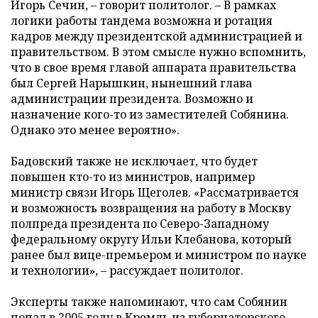
Игорь Сечин,
–
говорит политолог.
–
В рамках
логики работы тандема возможна и ротация
кадров между президентской администрацией и
правительством. В этом смысле нужно вспомнить,
что в свое время главой аппарата правительства
был Сергей Нарышкин, нынешний глава
администрации президента. Возможно и
назначение кого-то из заместителей Собянина.
Однако это менее вероятно».
Бадовский также не исключает, что будет
повышен кто-то из министров, например
министр связи Игорь Щеголев. «Рассматривается
и возможность возвращения на работу в Москву
полпреда президента по Северо-Западному
федеральному округу Ильи Клебанова, который
ранее был вице-премьером и министром по науке
и технологии»,
–
рассуждает политолог.
Эксперты также напоминают, что сам Собянин
попал в 2005 году в Кремль из губернаторского