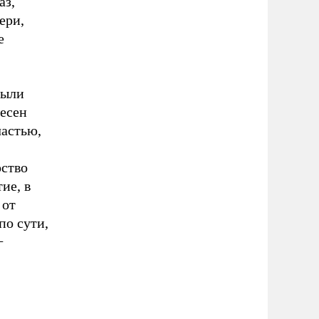
аз,
ери,
е
были
есен
частью,
рство
ие, в
 от
по сути,
−