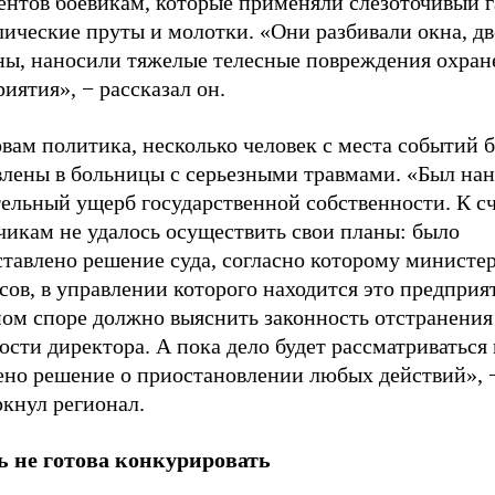
ентов боевикам, которые применяли слезоточивый г
ические пруты и молотки. «Они разбивали окна, дв
ны, наносили тяжелые телесные повреждения охран
иятия», − рассказал он.
вам политика, несколько человек с места событий 
влены в больницы с серьезными травмами. «Был нан
тельный ущерб государственной собственности. К с
чикам не удалось осуществить свои планы: было
ставлено решение суда, согласно которому министе
ов, в управлении которого находится это предприят
ном споре должно выяснить законность отстранения
сти директора. А пока дело будет рассматриваться 
ено решение о приостановлении любых действий», 
ркнул регионал.
ь не готова конкурировать