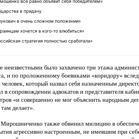
имошенко все равно объявит себя победителем»
лцарства в придачу
нукович в очень сложном положении»
раинцам хочется в кого-то влюбиться»
ссийская стратегия полностью сработала»
ге неизвестными было захвачено три этажа админис
са, и по проложенному боевиками «коридору» вслед
 человек, который назвал себя назначенным директ
л в сопровождении адвокатов и представителя каби
тров «и совершенно не мог объяснить народным деп
 там делает».
Мирошниченко также обвинил милицию в обеспеч
ытия агрессивно настроенным, не имевшим при себ