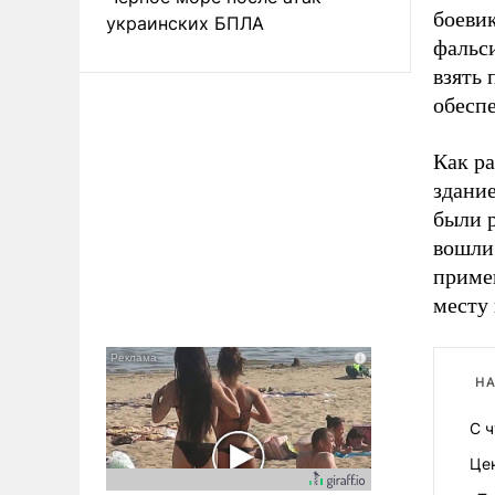
боевик
украинских БПЛА
фальс
взять 
обесп
Как ра
здание
были р
вошли
приме
месту
НА
С 
Це