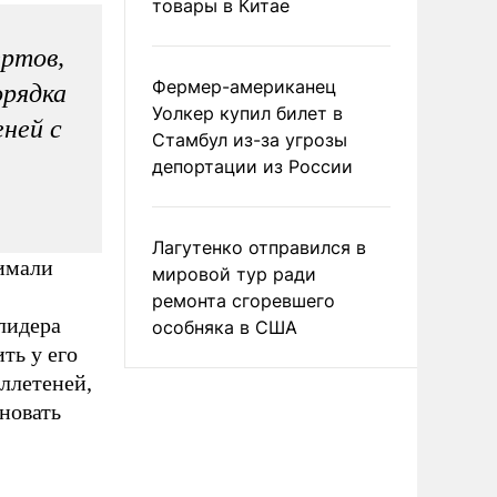
товары в Китае
ертов,
Фермер-американец
орядка
Уолкер купил билет в
ней с
Стамбул из-за угрозы
депортации из России
Лагутенко отправился в
нимали
мировой тур ради
ремонта сгоревшего
лидера
особняка в США
ть у его
юллетеней,
дновать