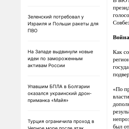
В БЮТ
прези
голосо
Зеленский потребовал у
Совбез
Израиля и Польши ракеты для
ПВО
Война
На Западе выдвинули новые
Как с
идеи по замороженным
регио
активам России
госуд
подвер
Упавшим БПЛА в Болгарии
«По п
оказался украинский дрон-
власти
приманка «Майя»
допол
резуль
непро
Турция ограничила проход в
был от
Черное море после атак