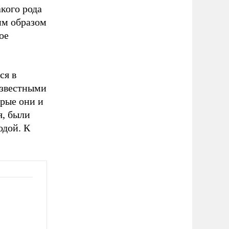
акого рода
им образом
ое
ся в
еизвестными
орые они и
я, были
одой. К