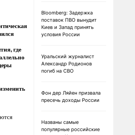
Bloomberg: Задержка
поставок ПВО вынудит
литическая
Киев и Запад принять
зился
условия России
ия, где
аллельно
Уральский журналист
деры
Александр Родионов
погиб на СВО
изменить
Фон дер Ляйен призвала
пресечь доходы России
аются
Названы самые
популярные российские