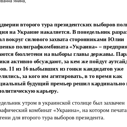
ванна Янина,
ддверии второго тура президентских выборов по
ция на Украине накаляется. В понедельник разра
ал вокруг силового захвата сторонниками Юлии
енко полиграфкомбината «Украина» − предприят
аются бюллетени на выборы главы державы. Пар
ики активно обсуждают, за кем же пойдут аутсай
ов. 11 из 16 выбывших из гонки кандидатов уже
елились, за кого им агитировать, в то время как
циальный будущий премьер решил кардинально 
политическую карьеру.
едельник утром в украинской столице был захвачен
рафический комбинат «Украина», на котором печат
ени для второго тура выборов президента.