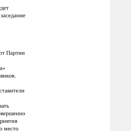
удет
 заседание
от Партии
а»
виков.
ставители
вать
совершенно
приятия
о место