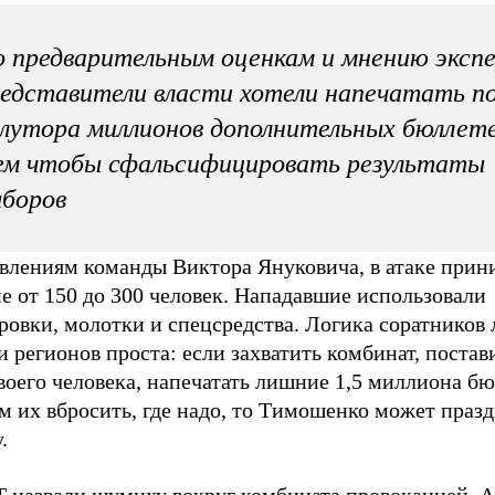
 предварительным оценкам и мнению эксп
едставители власти хотели напечатать п
лутора миллионов дополнительных бюллете
ем чтобы сфальсифицировать результаты
боров
явлениям команды Виктора Януковича, в атаке при
е от 150 до 300 человек. Нападавшие использовали
овки, молотки и спецсредства. Логика соратников 
 регионов проста: если захватить комбинат, постави
воего человека, напечатать лишние 1,5 миллиона б
м их вбросить, где надо, то Тимошенко может праз
.