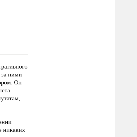
тративного
 за ними
ором. Он
нета
утатам,
ении
е никаких