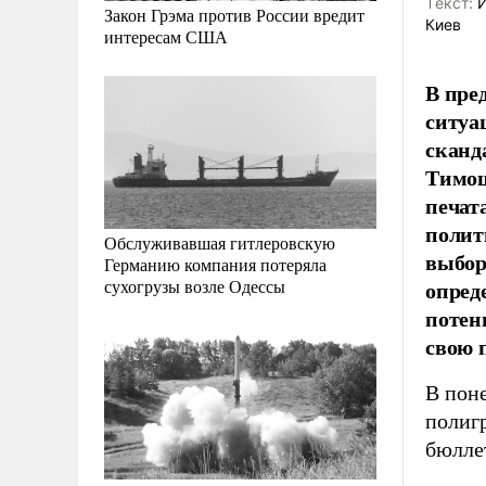
Tекст:
И
Закон Грэма против России вредит
Киев
интересам США
В пре
ситуа
сканд
Тимош
печат
полит
Обслуживавшая гитлеровскую
выбор
Германию компания потеряла
опред
сухогрузы возле Одессы
потен
свою 
В пон
полиг
бюллет