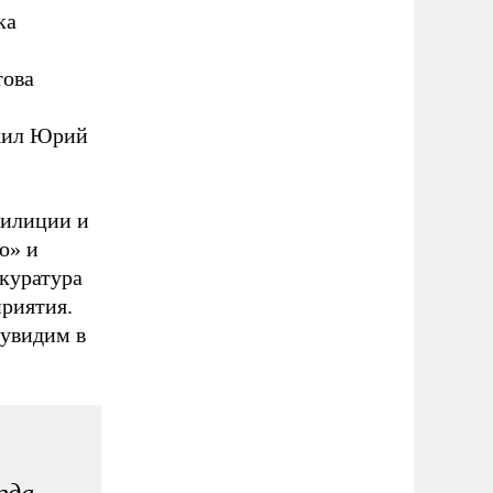
ка
това
ожил Юрий
милиции и
о» и
куратура
приятия.
 увидим в