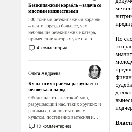
докум
Безэкипажный корабль – задача со
металл
многими неизвестными
витри
500-тонный безэкипажный корабль
предпр
– нечто гораздо большее, чем
небольшие безэкипажные катера,
По сло
применение которых уже стало
обыденностью. Задача по созданию
отпра
4 комментария
такого корабля очень сложна и
значи
амбициозна. Однако и ее
молод
реализация радикально поднимет
предо
наши боевые возможности.
Ольга Андреева
финанс
Культ психотравмы разрушает и
судеб
человека, и народ
должно
Обиды на этот жестокий мир,
вынес
разрушающий нас, таких хрупких и
подче
ранимых, становятся новым
культом, постепенно вытесняя и
Власт
отменяя традиционное требование к
10 комментариев
человеку – быть мужественным и