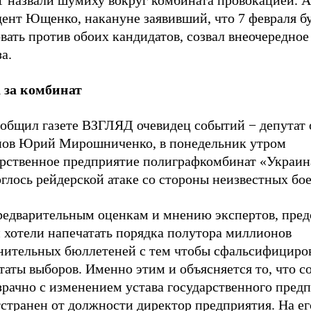
 назвали шумиху вокруг комбината провокацией. А
дент Ющенко, накануне заявивший, что 7 февраля б
вать против обоих кандидатов, созвал внеочередное
а.
 за комбинат
ообщил газете ВЗГЛЯД очевидец событий − депутат 
нов Юрий Мирошниченко, в понедельник утром
арственное предприятие полиграфкомбинат «Украин
глось рейдерской атаке со стороны неизвестных бое
редварительным оценкам и мнению экспертов, пред
 хотели напечатать порядка полутора миллионов
нительных бюллетеней с тем чтобы сфальсифициро
таты выборов. Именно этим и объясняется то, что 
зрачно с изменением устава государственного пред
странен от должности директор предприятия. На ег