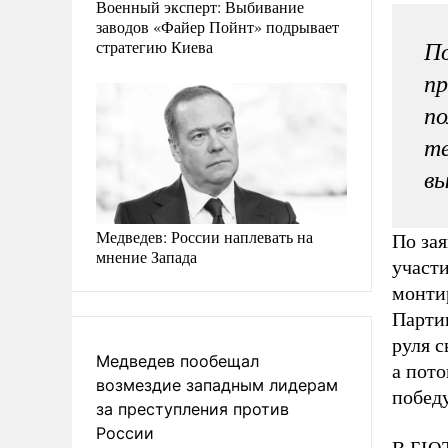
Военный эксперт: Выбивание
заводов «Файер Пойнт» подрывает
стратегию Киева
По
пр
по
т
вы
Медведев: России наплевать на
По за
мнение Запада
участи
монтир
Партии
руля с
Медведев пообещал
а пото
возмездие западным лидерам
победу
за преступления против
России