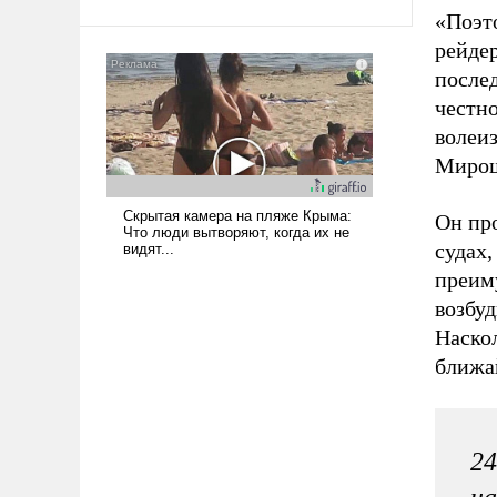
твердым под ударами судьбы, брать
«Поэт
на себя ответственность, помогать
рейдер
слабым, идти вперед и
после
адаптироваться.
честно
волеи
Мирош
Он про
судах,
преим
возбуд
Наскол
ближа
24