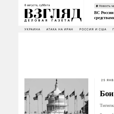
8 августа, суббота
Новость ч
ВС России 
средствам
УКРАИНА
АТАКА НА ИРАН
РОССИЯ И США
25 ЯНВ
Бои
Тигипк