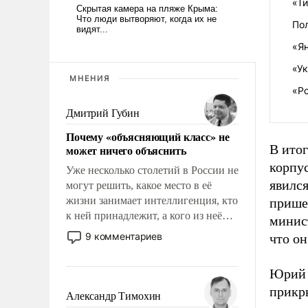
«Т
По
«Я
«Ук
МНЕНИЯ
«Ро
Дмитрий Губин
Почему «объясняющий класс» не
В ито
может ничего объяснить
корпу
Уже несколько столетий в России не
явился
могут решить, какое место в её
жизни занимает интеллигенция, кто
прише
к ней принадлежит, а кого из неё
минис
исключили с правом
9 комментариев
что он
восстановления и без оного. И чем
она отличается от просто
Юрий 
образованных людей. Иногда
прикр
казалось, что эти вопросы решены
Александр Тимохин
раз и навсегда, но – нет, не решены.