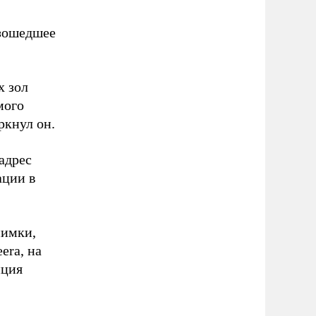
изошедшее
х зол
мого
ркнул он.
адрес
ации в
нимки,
era, на
иция