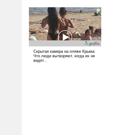
всерьез обсуждаемой идеей.