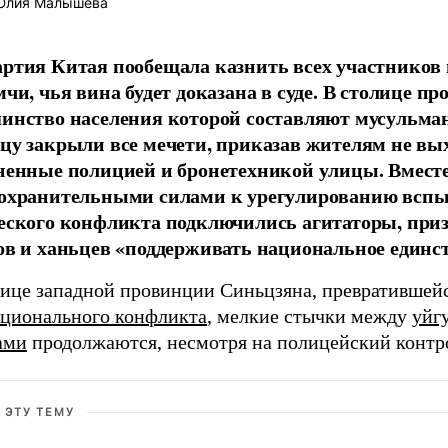
лия Малышева
ртия Китая пообещала казнить всех участников
мчи, чья вина будет доказана в суде. В столице п
инство населения которой составляют мусульман
цу закрыли все мечети, приказав жителям не вы
ненные полицией и бронетехникой улицы. Вместе
охранительными силами к урегулированию всп
еского конфликта подключились агитаторы, пр
ов и ханьцев «поддерживать национальное единст
лице западной провинции Синьцзяна, превратившейс
ционального конфликта
, мелкие стычки между
уйг
ами
продолжаются, несмотря на полицейский контр
 ЭТУ ТЕМУ