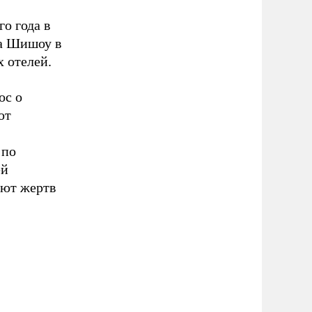
о года в
да Шишоу в
х отелей.
ос о
ют
 по
ей
ают жертв