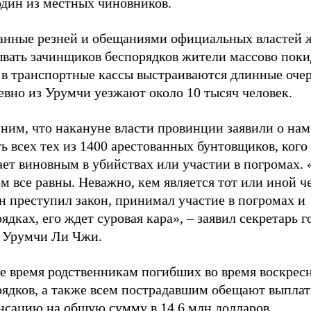
дин из местных чиновников.
анные резней и обещаниями официальных властей 
ывать зачинщиков беспорядков жители массово пок
 в транспортные кассы выстраиваются длинные очер
евно из Урумчи уезжают около 10 тысяч человек.
ним, что накануне власти провинции заявили о на
ь всех тех из 1400 арестованных бунтовщиков, кого
ет виновным в убийствах или участии в погромах. 
м все равны. Неважно, кем является тот или иной че
н преступил закон, принимал участие в погромах и
ядках, его ждет суровая кара», – заявил секретарь 
 Урумчи Ли Чжи.
же время родственникам погибших во время воскрес
рядков, а также всем пострадавшим обещают выплат
нсацию на общую сумму в 14,6 млн долларов.