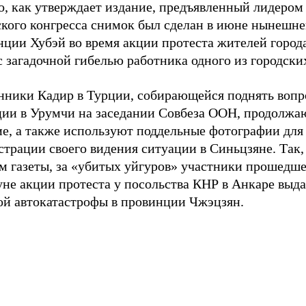
о, как утверждает издание, предъявленный лидером
кого конгресса снимок был сделан в июне нынешнег
нции Хубэй во время акции протеста жителей горо
с загадочной гибелью работника одного из городски
нники Кадир в Турции, собирающейся поднять вопр
ции в Урумчи на заседании Совбеза ООН, продолжа
ие, а также используют поддельные фотографии для
трации своего видения ситуации в Синьцзяне. Так,
м газеты, за «убитых уйгуров» участники прошедш
уне акции протеста у посольства КНР в Анкаре выд
ой автокатастрофы в провинции Чжэцзян.