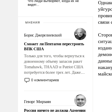
Однак
уйгурс
прови
связи 
МНЕНИЯ
Сторо
Борис Джерелиевский
ситуа
Сможет ли Пентагон перестроить
издан
ВПК США
демонс
Только для того, чтобы вернуться к
данны
довоенному объему запасов ракет
накан
Tomahawk, THAAD и Patriot США
потребуется более трех лет. Даже
майск
небольшая война с Ираном
0 комментариев
опустошила американские
арсеналы. Сложившаяся ситуация
означает многолетний период
уязвимости США, например, перед
Геворг Мирзаян
Китаем.
Россия ничего не должна Армении