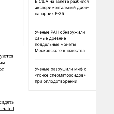
В США на взлете разбился
экспериментальный дрон-
напарник F-35
Ученые РАН обнаружили
самые древние
поддельные монеты
Московского княжества
руются
рым
ют
Ученые разрушили миф о
«гонке сперматозоидов»
при оплодотворении
сидеть
ociated