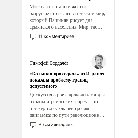
Москва системно и жестко
разрушает тот фантастический мир,
который Пашинян рисует для
армянского населения. Мир, где
этому населению все должны
11 комментариев
просто по определению, где его
политические прожекты будут
беспрекословно оплачиваться за
счет российских
Тимофей Бордачёв
налогоплательщиков и где за свои
«Большая крокодила» из Израиля
поступки не нужно отвечать.
показала проблему границ
допустимого
Дискуссия о рве с крокодилами для
охраны израильских тюрем – это
пример того, как быстро мы
двигаемся по пути революционных
изменений. То, что несколько лет
9 комментариев
назад было образом для
псевдонаучной фантастики, стало