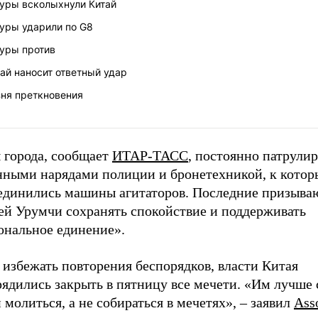
гуры всколыхнули Китай
гуры ударили по G8
гуры против
ай наносит ответный удар
зня преткновения
 города, сообщает
ИТАР-ТАСС
, постоянно патрули
нными нарядами полиции и бронетехникой, к кото
единились машины агитаторов. Последние призыва
ей Урумчи сохранять спокойствие и поддерживать
ональное единение».
избежать повторения беспорядков, власти Китая
ядились закрыть в пятницу все мечети. «Им лучше 
 молиться, а не собираться в мечетях», – заявил
Ass