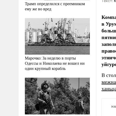
Tекст:
Ю
Трамп определился с преемником
ему же во вред
Компа
в Уру
больш
пятни
запол
право
этнич
Марочко: За неделю в порты
уйгур
Одессы и Николаева не вошел ни
один крупный корабль
В сто
межна
ханьц
НА