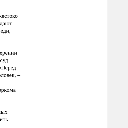
жестоко
идают
еди,
мерении
 суд
«Перед
ловек, –
горкома
ных
ить