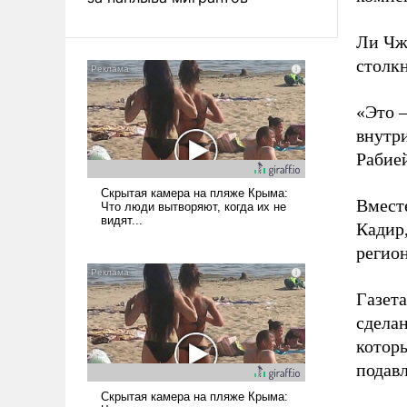
Ли Чж
столк
«Это –
внутри
Рабией
Вместе
Кадир
регион
Газета
сделан
котор
подав