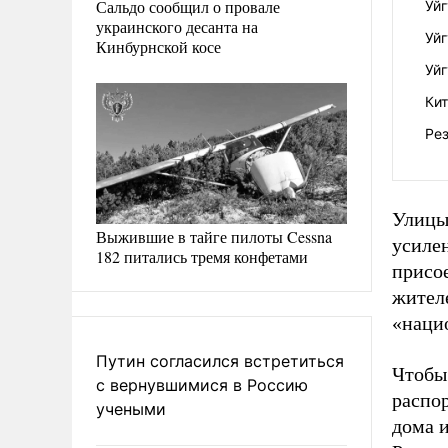
Сальдо сообщил о провале
Уй
украинского десанта на
Уй
Кинбурнской косе
Уй
Кит
Ре
Улицы
Выжившие в тайге пилоты Cessna
усиле
182 питались тремя конфетами
присо
жител
«наци
Путин согласился встретиться
Чтобы 
с вернувшимися в Россию
распор
учеными
дома и