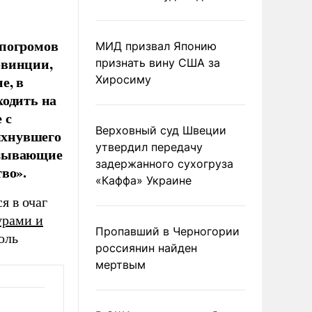
 погромов
МИД призвал Японию
ровинции,
признать вину США за
е, в
Хиросиму
ходить на
 с
Верховный суд Швеции
ыхнувшего
утвердил передачу
изывающие
задержанного сухогруза
во».
«Каффа» Украине
я в очаг
урами и
Пропавший в Черногории
оль
россиянин найден
мертвым