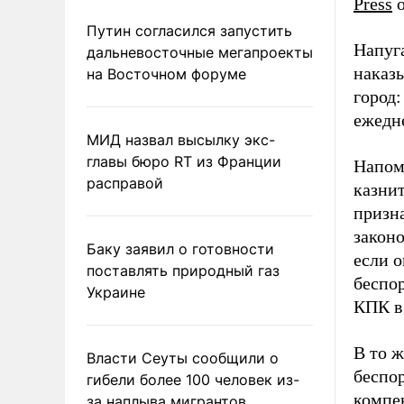
Press
о
Путин согласился запустить
Напуг
дальневосточные мегапроекты
наказ
на Восточном форуме
город:
ежедн
МИД назвал высылку экс-
главы бюро RT из Франции
Напом
расправой
казнит
призна
законо
Баку заявил о готовности
если о
поставлять природный газ
беспор
Украине
КПК в
В то 
Власти Сеуты сообщили о
беспо
гибели более 100 человек из-
компе
за наплыва мигрантов