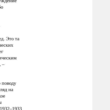
буждение
бо
о
д. Это та
ческих
ег
тическим
 –
 поводу
ляд на
кое
ы
 1932–1933