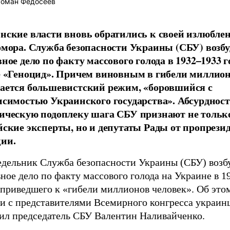
оман Федосеев
нские власти вновь обратились к своей излюбле
омора. Служба безопасности Украины (СБУ) возб
ное дело по факту массового голода в 1932–1933 г
е «Геноцид». Причем виновным в гибели миллио
ается большевистский режим, «боровшийся с
исимостью Украинского государства». Абсурдност
ическую подоплеку шага СБУ признают не тольк
йские эксперты, но и депутаты Рады от пропрези
ии.
едельник Служба безопасности Украины (СБУ) возб
ное дело по факту массового голода на Украине в 1
 приведшего к «гибели миллионов человек». Об этом
чи с представителями Всемирного конгресса украин
ил председатель СБУ Валентин Наливайченко.