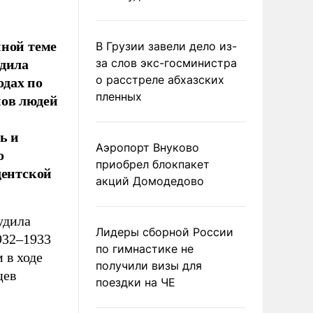
нной теме
В Грузии завели дело из-
удила
за слов экс-госминистра
одах по
о расстреле абхазских
пленных
нов людей
ь и
Аэропорт Внуково
о
приобрел блокпакет
дентской
акций Домодедово
удила
Лидеры сборной России
932–1933
по гимнастике не
 в ходе
получили визы для
цев
поездки на ЧЕ