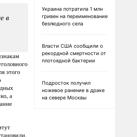
Украина потратила 1 млн
гривен на переименование
е в
безлюдного села
Власти США сообщили о
рекордной смертности от
изнакам
плотоядной бактерии
уголовного
ля этого
о
Подросток получил
одных
ножевое ранение в драке
ко, а
на севере Москвы
вание
итут
становили,