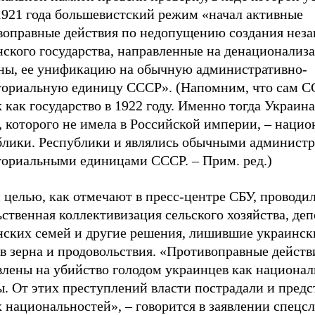
 1921 года большевистский режим «начал активные
воправные действия по недопущению создания нез
нского государства, направленные на денационализ
ны, ее унификацию на обычную административно-
ториальную единицу СССР». (Напомним, что сам 
 как государство в 1922 году. Именно тогда Украин
, которого не имела в Российской империи, – наци
блики. Республики и являлись обычными администр
ториальными единицами СССР. – Прим. ред.)
 целью, как отмечают в пресс-центре СБУ, проводи
ственная коллективизация сельского хозяйства, де
нских семей и другие решения, лишившие украинск
в зерна и продовольствия. «Противоправные действ
влены на убийство голодом украинцев как национа
. От этих преступлений власти пострадали и предс
 национальностей», – говорится в заявлении спецс