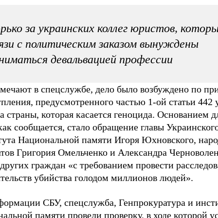
рько за украинских коллег юристов, которы
язи с политическим заказом вынуждены
ниматься девальвацией профессии
тмечают в спецслужбе, дело было возбуждено по пр
пления, предусмотренного частью 1-ой статьи 442 
а страны, которая касается геноцида. Основанием д
как сообщается, стало обращение главы Украинског
тута Национальной памяти Игоря Юхновского, нар
атов Григория Омельченко и Александра Черноволен
 других граждан «с требованием провести расследо
ятельств убийства голодом миллионов людей».
формации СБУ, спецслужба, Генпрокуратура и инст
альной памяти провели проверку, в ходе которой у