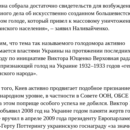
на собрала достаточно свидетельств для возбужден
вного дела об искусственно созданном большевистс
ом голоде, который привел к массовому уничтоже
нского населения», – заявил Наливайченко.
им, что тема так называемого голодомора активно
мается властями Украины на протяжении последних 
году по инициативе Виктора Ющенко Верховная рад
, признающий голод на Украине 1932–1933 годов «г
ского народа».
того, Киев активно продвигает подобное признание
народном уровне, в частности в Совете ООН, ОБСЕ
на этом поприще особого успеха не добился. Викто
объявил 2008 год на Украине годом памяти жертв г
 вручил в апреле 2009 года президенту Европарлам
-Герту Поттерингу украинскую госнаграду «за знач