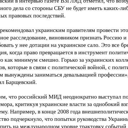
вский в интервью газете ВЗГЛЯД отметил, что воз
ного дела со стороны СБУ не будет иметь каких-ли
ных правовых последствий.
 рекомендовал украинским правителям провести эт
вное расследование, виновником признать Россию и
овать у нее дотации на украинское сало. Это все бре
ия, когда право превращается в инструмент полити
то как минимум смешно. Горько за украинских колл
в, которые в связи с политической войной, с поли
ом вынуждены заниматься девальвацией профессии»,
ил Барщевский.
им, что российский МИД неоднократно выступал по
мора, критикуя украинские власти за однобокий взг
ему. Например, в конце 2008 года внешнеполитичес
ство подчеркнуло, что попытки руководства Украин
епить на международном уровне трактовку событий