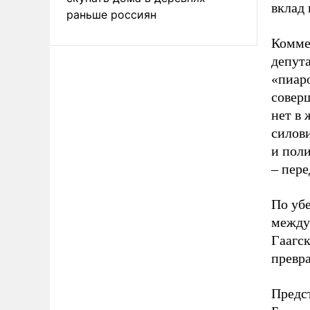
вклад 
раньше россиян
Комме
депут
«пиар
совер
нет в 
силов
и пол
– пер
По уб
между
Гаагск
превр
Предс