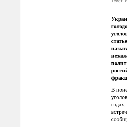
Tекст:
Р
Украи
голод
уголов
стать
назыв
незав
полит
росси
фракц
В пон
уголов
годах,
встре
сообщ