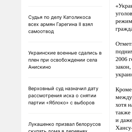
«Украи
уголо
Судья по делу Католикоса
режим
всех армян Гарегина II взял
гражда
самоотвод
Отмет
подни
Украинские военные сдались в
2006 
плен при освобождении села
закон
Анискино
украин
Верховный суд назначил дату
Кроме 
рассмотрения иска о снятии
между
партии «Яблоко» с выборов
хотя 
также 
и даже
Лукашенко призвал белорусов
Хансу
скупать дома в деревнях