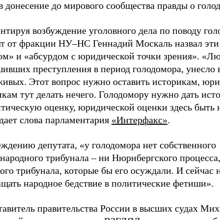
в донесение до мирового сообщества правды о голо
нтируя возбуждение уголовного дела по поводу гол
ат от фракции НУ–НС Геннадий Москаль назвал эти
ом» и «абсурдом с юридической точки зрения». «Лю
шивших преступления в период голодомора, унесло 
живых. Этот вопрос нужно оставить историкам, юри
икам тут делать нечего. Голодомору нужно дать ис
итическую оценку, юридической оценки здесь быть 
едает слова парламентария
«Интерфакс»
.
еждению депутата, «у голодомора нет собственного
народного трибунала – ни Нюрнбергского процесса,
ого трибунала, которые бы его осуждали. И сейчас 
ащать народное бедствие в политические фетиши».
тавитель правительства России в высших судах Ми