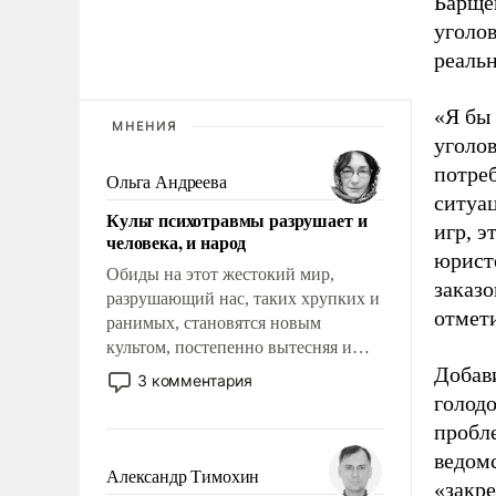
Барще
уголов
реаль
«Я бы
МНЕНИЯ
уголо
потреб
Ольга Андреева
ситуац
Культ психотравмы разрушает и
игр, э
человека, и народ
юристо
Обиды на этот жестокий мир,
заказ
разрушающий нас, таких хрупких и
отмет
ранимых, становятся новым
культом, постепенно вытесняя и
отменяя традиционное требование к
Добав
3 комментария
человеку – быть мужественным и
голодо
твердым под ударами судьбы, брать
пробл
на себя ответственность, помогать
ведом
слабым, идти вперед и
Александр Тимохин
«закр
адаптироваться.