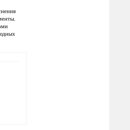
снения
менты.
ами
родных