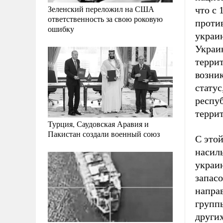
Зеленский переложил на США
что с
ответственность за свою роковую
проти
ошибку
украи
Украи
терри
возник
статус
респу
терри
Турция, Саудовская Аравия и
Пакистан создали военный союз
С этой
насиль
украи
запасо
напра
группы
других