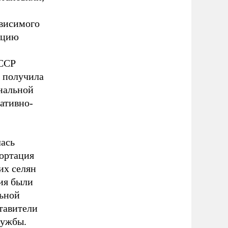
ависимого
ацию
СССР
а получила
ональной
ативно-
лась
портация
их селян
ия были
льной
тавители
лужбы.