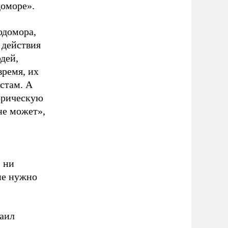
доморе».
одомора,
 действия
дей,
время, их
стам. А
торическую
не может»,
 ни
не нужно
хаил