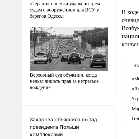
«Герани» нанесли удары по трем
судам с вооружением для ВСУ у
В ходе
берегов Одессы
очеви
Возбу
нацио
конве
НА
Верховный суд объяснил, когда
«Мы
нельзя лишать прав за нетрезвое
вождение
«Эт
Ук
Мо
Го
Захарова объяснила выпад
президента Польши
комплексами