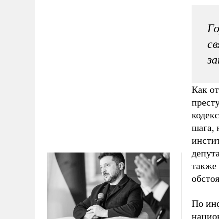
Го
св
за
Как о
престу
кодекс
шага, 
инсти
депут
также
обсто
По ин
национ