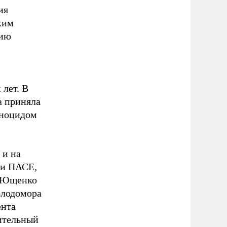
ия
ким
нию
лет. В
а приняла
еноцидом
 и на
 и ПАСЕ,
р Ющенко
олодомора
ента
ительный