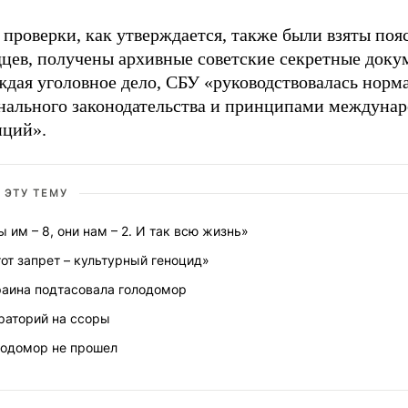
 проверки, как утверждается, также были взяты поя
дцев, получены архивные советские секретные доку
ждая уголовное дело, СБУ «руководствовалась норм
нального законодательства и принципами междуна
нций».
 ЭТУ ТЕМУ
 им – 8, они нам – 2. И так всю жизнь»
от запрет – культурный геноцид»
раина подтасовала голодомор
раторий на ссоры
лодомор не прошел