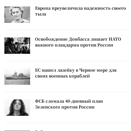
Европа преувеличила надежность своего
тыла
Освобождение Донбасса лишает НАТО
важного плацдарма против России
ЕС нашел лазейку в Черное море для
своих военных кораблей
ФСБ сломала 40-дневный план
Зеленского против России