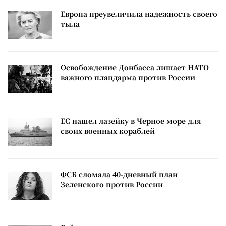
Европа преувеличила надежность своего
тыла
Освобождение Донбасса лишает НАТО
важного плацдарма против России
ЕС нашел лазейку в Черное море для
своих военных кораблей
ФСБ сломала 40-дневный план
Зеленского против России