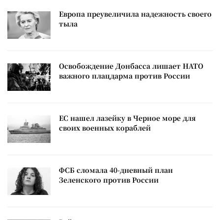
Европа преувеличила надежность своего
тыла
Освобождение Донбасса лишает НАТО
важного плацдарма против России
ЕС нашел лазейку в Черное море для
своих военных кораблей
ФСБ сломала 40-дневный план
Зеленского против России