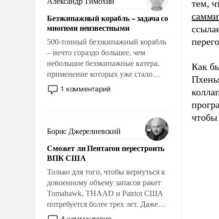
Александр Тимохин
тем, ч
адаптироваться.
самми
Безэкипажный корабль – задача со
многими неизвестными
ссылае
перего
500-тонный безэкипажный корабль
– нечто гораздо большее, чем
небольшие безэкипажные катера,
Как б
применение которых уже стало
Пхень
обыденностью. Задача по созданию
1 комментарий
коллап
такого корабля очень сложна и
прогр
амбициозна. Однако и ее
чтобы 
реализация радикально поднимет
наши боевые возможности.
Борис Джерелиевский
Сможет ли Пентагон перестроить
ВПК США
Только для того, чтобы вернуться к
довоенному объему запасов ракет
Tomahawk, THAAD и Patriot США
потребуется более трех лет. Даже
небольшая война с Ираном
4 комментария