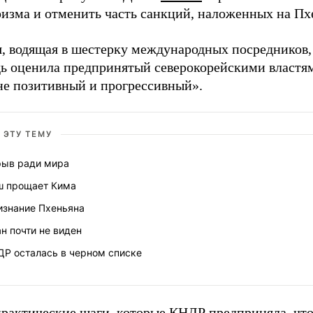
ризма и отменить часть санкций, наложенных на Пх
я, водящая в шестерку международных посредников,
дь оценила предпринятый северокорейскими властя
не позитивный и прогрессивный».
 ЭТУ ТЕМУ
рыв ради мира
ш прощает Кима
изнание Пхеньяна
н почти не виден
ДР осталась в черном списке
практические шаги, которые КНДР предприняла, чт