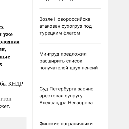
Возле Новороссийска
ех
атакован сухогруз под
и уже
турецким флагом
голодная
ан,
Минтруд предложил
нные
расширить список
х
получателей двух пенсий
тобы КНДР
Суд Петербурга заочно
арестовал супругу
нгтон
Александра Невзорова
жет.
Финские пограничники