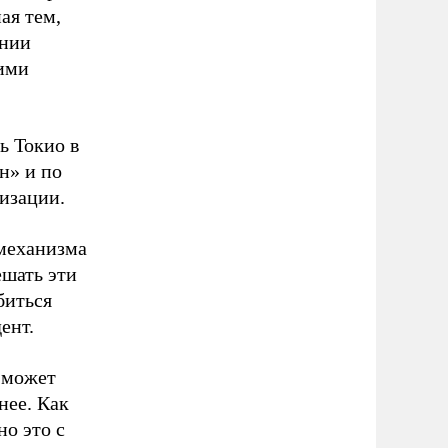
ая тем,
ении
ими
 Токио в
н» и по
ризации.
 механизма
ешать эти
биться
ент.
, может
нее. Как
о это с