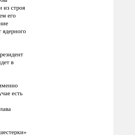
 из строя
ем его
ние
т ядерного
президент
дет в
 именно
учае есть
лава
«шестерки»