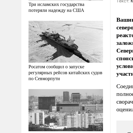
Tекст:
Ю
Три исламских государства
потеряли надежду на США
Вашин
север
реакт
залож
Север
спонс
услов
Росатом сообщил о запуске
участ
регулярных рейсов китайских судов
по Севморпути
Соеди
полно
свора
оценил