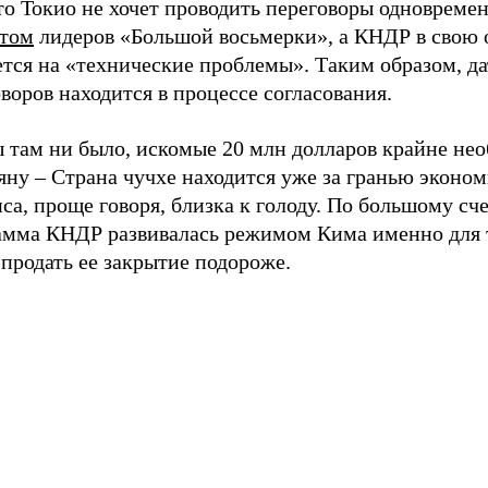
то Токио не хочет проводить переговоры одновремен
том
лидеров «Большой восьмерки», а КНДР в свою 
тся на «технические проблемы». Таким образом, да
воров находится в процессе согласования.
ы там ни было, искомые 20 млн долларов крайне не
яну – Страна чучхе находится уже за гранью эконо
са, проще говоря, близка к голоду. По большому сч
амма КНДР развивалась режимом Кима именно для 
продать ее закрытие подороже.