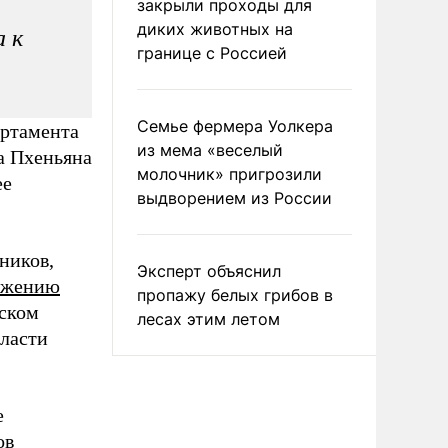
закрыли проходы для
диких животных на
а к
границе с Россией
Семье фермера Уолкера
артамента
из мема «веселый
а Пхеньяна
молочник» пригрозили
ее
выдворением из России
ников,
Эксперт объяснил
ожению
пропажу белых грибов в
йском
лесах этим летом
власти
е
ов