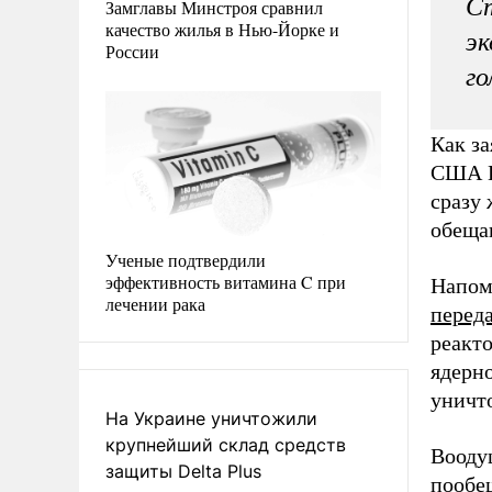
Ст
Замглавы Минстроя сравнил
качество жилья в Нью-Йорке и
эк
России
го
Как з
США Ш
сразу 
обеща
Ученые подтвердили
эффективность витамина C при
Напом
лечении рака
перед
реакт
ядерн
уничт
На Украине уничтожили
крупнейший склад средств
Вооду
защиты Delta Plus
пообе