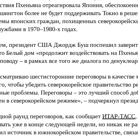
ствия Пхеньяна отреагировала Япония, обеспокоенн
ашингтон более не будет поддерживать Токио в реш
емы японских граждан, похищенных северокорейск
ужбами в 1970–1980-х годах.
ем, президент США Джордж Буш поспешил заверить
то Белый дом «продолжит воздействовать на Пхенья
поводу – в рамках все того же диалога по денуклеа
ссматриваю шестисторонние переговоры в качестве
го, чтобы убедить северокорейское правительство р
зные проблемы. Переговоры – это лучший способ до
н в северокорейском режиме», – подчеркнул презид
дной раунд переговоров, как сообщает
ИТАР-ТАСС
вать уже в конце следующей недели, но никак не ра
л источник в южнокорейском правительстве, связан