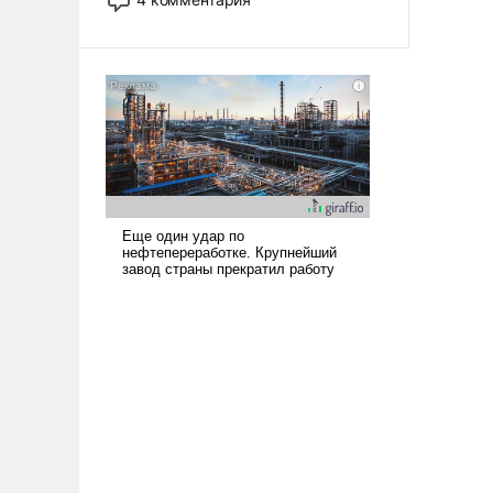
опустошила американские
арсеналы. Сложившаяся ситуация
означает многолетний период
уязвимости США, например, перед
Китаем.