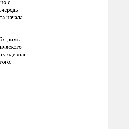
но с
очередь
та начала
обходимы
мического
ету ядерная
того,