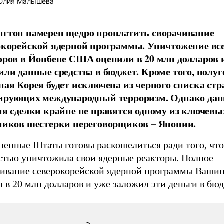
лия Малышева
гтон намерен щедро проплатить сворачивание
окорейской ядерной программы. Уничтожение вс
оров в Йонбене США оценили в 20 млн долларов 
или данные средства в бюджет. Кроме того, полу
ная Корея будет исключена из черного списка стр
ирующих международный терроризм. Однако да
ия сделки крайне не нравятся одному из ключевы
ников шестерки переговорщиков – Японии.
ненные Штаты готовы раскошелиться ради того, ч
стью уничтожила свои ядерные реакторы. Полное
чивание северокорейской ядерной программы Ваши
 в 20 млн долларов и уже заложил эти деньги в бюд