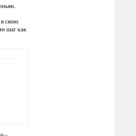
еньян.
 в свою
ми шаг как
обы