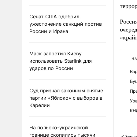
терро
Сенат США одобрил
Росси
ужесточение санкций против
очере
России и Ирана
«край
Маск запретил Киеву
НА
использовать Starlink для
ударов по России
Вз
Бу
Суд признал законным снятие
Пр
партии «Яблоко» с выборов в
Ура
Карелии
КН
На польско-украинской
границе скопились тысячи
«Это 