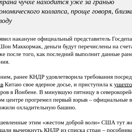
рана чучхе находится уже за гранью
ономического коллапса, проще говоря, близк
лоду
аявил накануне официальный представитель Госдеп
он Маккормак, деньги будут перечислены на счет
же после того, как последний выполнит данные ран
ния.
ним, ранее КНДР удовлетворила требования посред
ав
Китаю свое ядерное досье, и приступила к
уничт
оров в Йонбене. В минувшую пятницу в северокоре
ом центре прогремел первый взрыв – официальные 
ожили охладительную башню.
шевленные этим «жестом доброй воли» США тут ж
щали вычеркнуть КНДР из
списка
стран – пособник