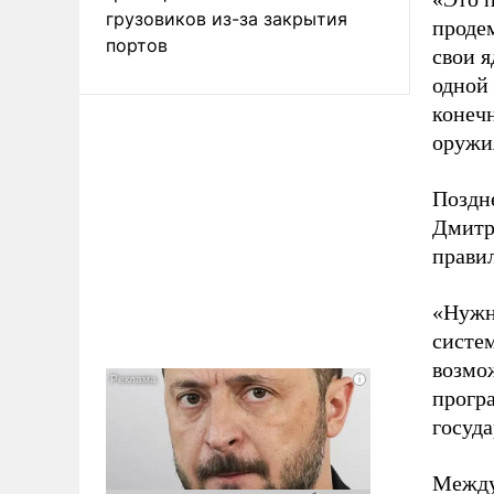
грузовиков из-за закрытия
продем
портов
свои я
одной
конеч
оружи
Поздн
Дмитр
прави
«Нужн
систем
возмо
програ
госуда
Между