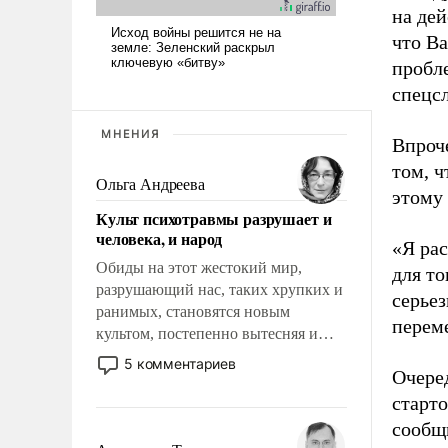
на дей
что В
пробл
спецсл
МНЕНИЯ
Впроч
том, ч
Ольга Андреева
этому 
Культ психотравмы разрушает и
человека, и народ
«Я ра
Обиды на этот жестокий мир,
для то
разрушающий нас, таких хрупких и
серье
ранимых, становятся новым
переме
культом, постепенно вытесняя и
отменяя традиционное требование к
5 комментариев
Очере
человеку – быть мужественным и
твердым под ударами судьбы, брать
старто
на себя ответственность, помогать
сообщи
слабым, идти вперед и