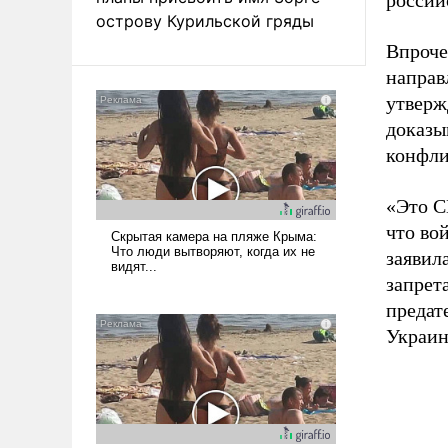
россий
острову Курильской гряды
Впроче
направ
утверж
доказы
конфли
«Это С
что во
заявила
запрет
предат
Украин