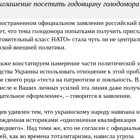
иглашение посетить годовщину голодомора
ространенном официальном заявлении российский 
ет, что тема голодомора попытками получить пригл
товительный класс НАТО» стала чуть ли не централ
ской внешней политики.
кже констатируем намерение части политической э
дства Украины использовать отношение к этой проб
е своего рода «теста на патриотизм и лояльность. В
числе и Ваших личных усилий эта линия даже получ
дательное оформление», – говорится в заявлении.
ев удивлен тем, что украинскому народу навязана н
ржденная историками «однозначная квалификация
едшего». Над теми же, кто не согласен с официаль
ей, как во времена тоталитаризма, нависла угроза