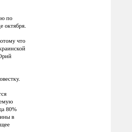
ию по
е октября.
потому что
украинской
Юрий
овестку.
тся
аемую
да 80%
аины в
ящее