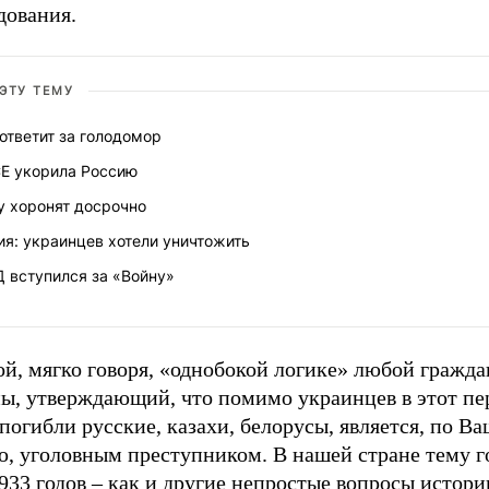
дования.
 ЭТУ ТЕМУ
 ответит за голодомор
Е укорила Россию
у хоронят досрочно
ия: украинцев хотели уничтожить
 вступился за «Войну»
ой, мягко говоря, «однобокой логике» любой гражд
ы, утверждающий, что помимо украинцев в этот пе
 погибли русские, казахи, белорусы, является, по В
, уголовным преступником. В нашей стране тему г
933 годов – как и другие непростые вопросы истор