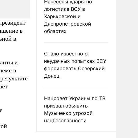
Нанесены удары по
логистике ВСУ в
Харьковской и
президент
Днепропетровской
ашение в
областях
ьной в
Стало известно о
неудачных попытках ВСУ
литы и
форсировать Северский
леме в
Донец
 результате
ает
Нацсовет Украины по ТВ
призвал объявить
е
Музыченко угрозой
нацбезопасности
ной