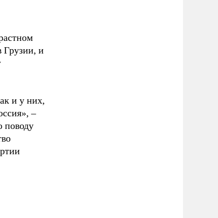
трастном
 Грузии, и
у
ак и у них,
оссия», –
о поводу
тво
артии