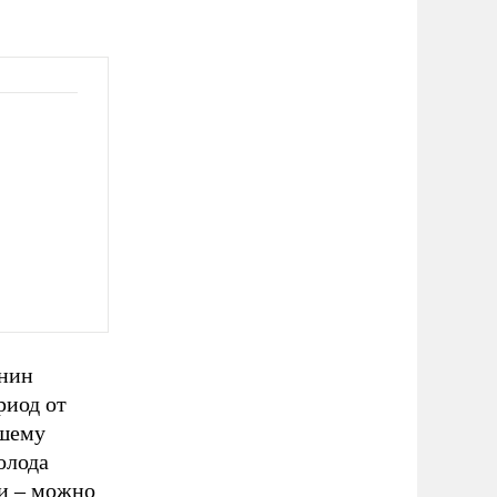
анин
риод от
ашему
олода
ии – можно