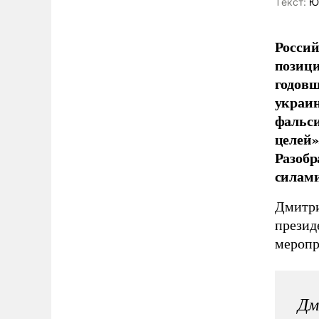
Tекст:
Ю
Россий
позици
годовщ
украин
фальс
целей»
Разобр
силами
Дмитри
презид
меропр
Дм