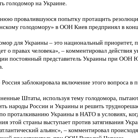
ть голодомор на Украине.
нюю провалившуюся попытку протащить резолюц
нскому голодомору» в ООН Киев предпринял в конц
омор для Украины – это национальный приоритет, 
дет о правах человека», – комментировал действия 
ции постоянный представитель Украины при ООН 
в.
 Россия заблокировала включение этого вопроса в п
ненные Штаты, используя тему голодомора, пытаю
ить народы России и Украины и решить труднореш
 по проталкиванию Украины в НАТО в условиях, ког
ния этой страны выступает против затягивания Укр
атлантический альянс», – комментировал происход