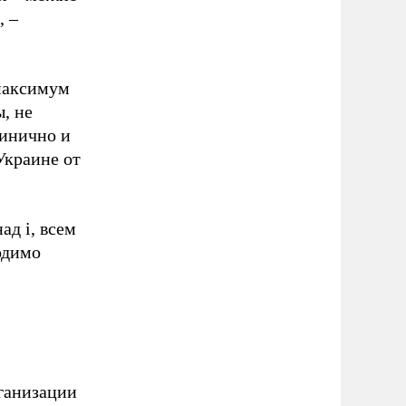
, –
максимум
, не
цинично и
Украине от
ад i, всем
одимо
ганизации