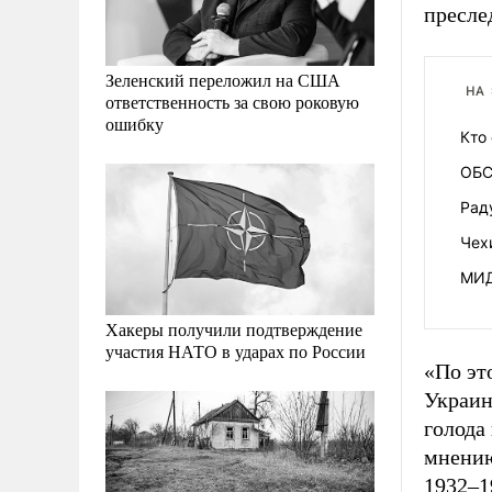
пресле
Зеленский переложил на США
НА
ответственность за свою роковую
ошибку
Кто
ОБС
Рад
Чех
МИД
Хакеры получили подтверждение
участия НАТО в ударах по России
«По эт
Украин
голода
мнению
1932–1