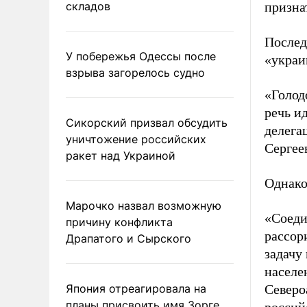
складов
призна
Послед
У побережья Одессы после
«украи
взрыва загорелось судно
«Голод
речь и
Сикорский призвал обсудить
делега
уничтожение российских
Сергее
ракет над Украиной
Однако
Марочко назвал возможную
«Соеди
причину конфликта
рассор
Драпатого и Сырского
задачу
населе
Япония отреагировала на
Северо
планы присвоить имя Зорге