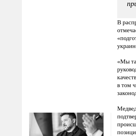
пр
В расп
отмеча
«подго
украин
«Мы та
руково
качеств
в том 
законо
Медвед
подтве
происш
позици