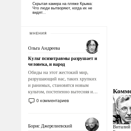
МНЕНИЯ
Ольга Андреева
Культ психотравмы разрушает и
человека, и народ
Обиды на этот жестокий мир,
разрушающий нас, таких хрупких
и ранимых, становятся новым
Комме
культом, постепенно вытесняя и
отменяя традиционное требование
0 комментариев
к человеку – быть мужественным и
твердым под ударами судьбы,
брать на себя ответственность,
помогать слабым, идти вперед и
Борис Джерелиевский
Виталий 
адаптироваться.