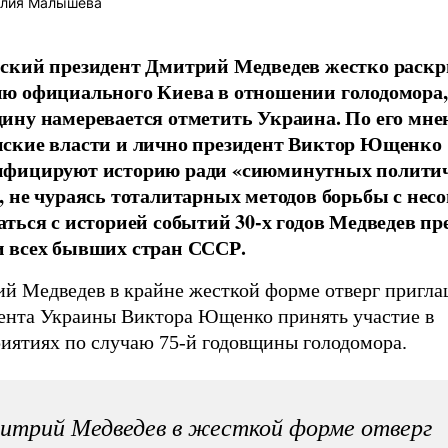
лия Малышева
ский президент Дмитрий Медведев жестко раск
ю официального Киева в отношении голодомора,
ину намеревается отметить Украина. По его мне
ские власти и лично президент Виктор Ющенко
ифицируют историю ради «сиюминутных полити
, не чураясь тоталитарных методов борьбы с нес
аться с историей событий 30-х годов Медведев пр
 всех бывших стран СССР.
й Медведев в крайне жесткой форме отверг пригл
ента Украины Виктора Ющенко принять участие в
иятиях по случаю 75-й годовщины голодомора.
итрий Медведев в жесткой форме отверг