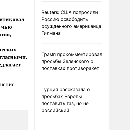
Reuters: США попросили
ритиковал
Россию освободить
 чью
осужденного американца
нию,
Гилмана
ческих
Трамп прокомментировал
огласными.
просьбы Зеленского о
едлагает
поставках противоракет
ашение
Турция рассказала о
просьбах Европы
поставить газ, но не
российский