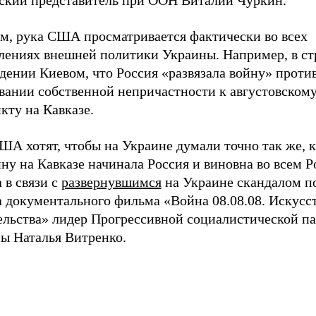
ский представитель при ООН Виталий Чуркин.
м, рука США просматривается фактически во всех
лениях внешней политики Украины. Например, в с
дении Киевом, что Россия «развязала войну» против
вании собственной непричастности к августовском
кту на Кавказе.
ША хотят, чтобы на Украине думали точно так же, к
йну на Кавказе начинала Россия и виновна во всем Р
 в связи с
развернувшимся
на Украине скандалом п
а документального фильма «Война 08.08.08. Искусс
ельства» лидер Прогрессивной социалистической п
ы Наталья Витренко.