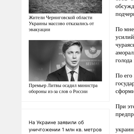
обсужд
подчер
Жители Черниговской области
Украины массово отказались от
По мне
эвакуации
усилий
чураяс
аморал
голода
По его
госуда
Премьер Литвы осадил министра
сформи
обороны из-за слов о России
При эт
предп
На Украине заявили об
украин
уничтожении 1 млн кв. метров