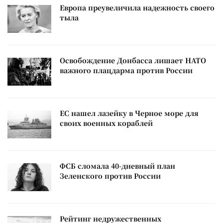
Европа преувеличила надежность своего
тыла
Освобождение Донбасса лишает НАТО
важного плацдарма против России
ЕС нашел лазейку в Черное море для
своих военных кораблей
ФСБ сломала 40-дневный план
Зеленского против России
Рейтинг недружественных