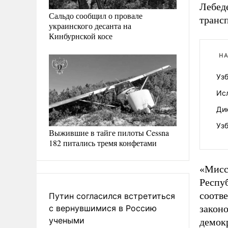
Лебед
Сальдо сообщил о провале
транс
украинского десанта на
Кинбурнской косе
НА
Уз
Ис
Ди
Узб
Выжившие в тайге пилоты Cessna
182 питались тремя конфетами
«Мисс
Респуб
соотв
Путин согласился встретиться
с вернувшимися в Россию
закон
учеными
демокр