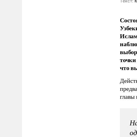
Tекст:
Ю
Состо
Узбек
Ислам
наблю
выбор
точки
что в
Дейст
предв
главы
На
од