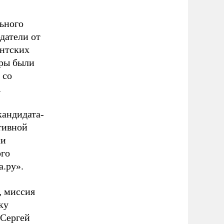
ьного
датели от
ентских
оры были
 со
.
кандидата-
тивной
ли
ого
а.ру».
, миссия
ку
 Сергей