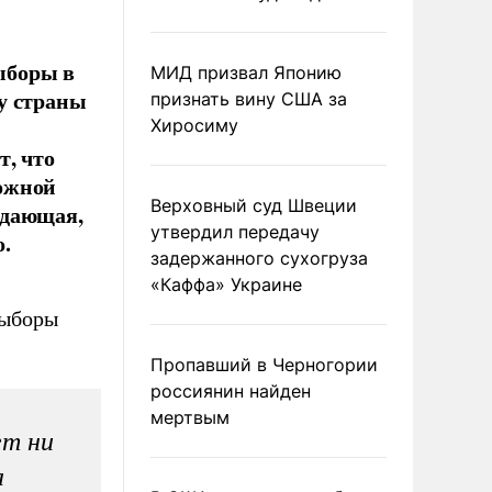
ыборы в
МИД призвал Японию
у страны
признать вину США за
Хиросиму
т, что
ожной
Верховный суд Швеции
ждающая,
утвердил передачу
о.
задержанного сухогруза
«Каффа» Украине
выборы
Пропавший в Черногории
россиянин найден
мертвым
ет ни
а