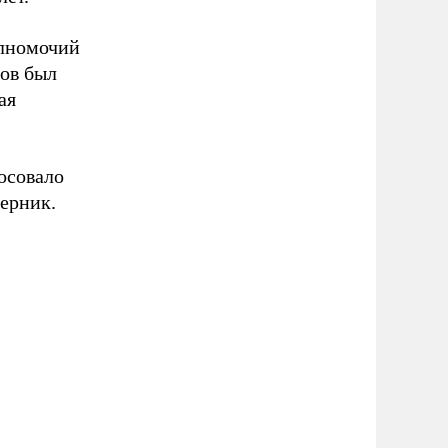
олномочий
мов был
ая
осовало
перник.