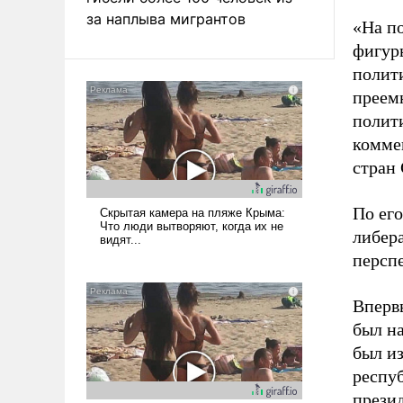
за наплыва мигрантов
«На п
фигуры
полити
преемн
полити
комме
стран
По ег
либер
персп
Впервы
был н
был и
респу
презид