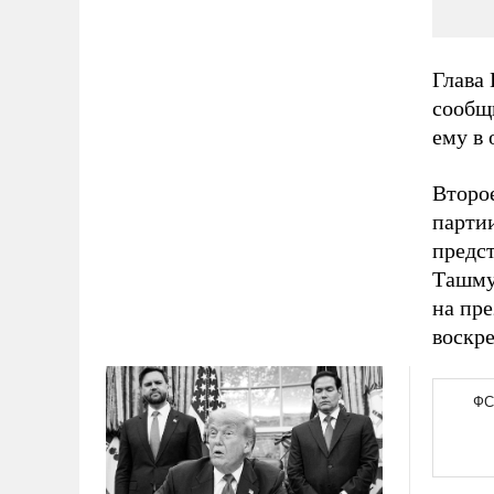
Глава
сообщи
ему в 
Второ
партии
предс
Ташмух
на пр
воскре