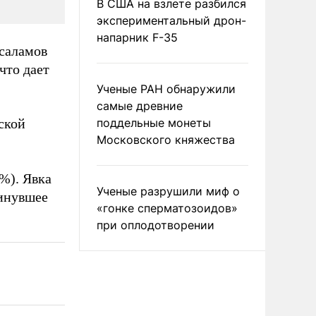
В США на взлете разбился
экспериментальный дрон-
напарник F-35
саламов
что дает
Ученые РАН обнаружили
самые древние
ской
поддельные монеты
Московского княжества
%). Явка
Ученые разрушили миф о
минувшее
«гонке сперматозоидов»
при оплодотворении