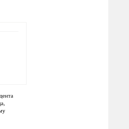
дента
а,
му