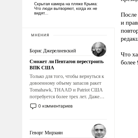
После
и прав
повтор
МНЕНИЯ
редакц
Борис Джерелиевский
Что ха
Сможет ли Пентагон перестроить
более 
ВПК США
Только для того, чтобы вернуться к
довоенному объему запасов ракет
Tomahawk, THAAD и Patriot США
потребуется более трех лет. Даже
небольшая война с Ираном
0 комментариев
опустошила американские
арсеналы. Сложившаяся ситуация
означает многолетний период
уязвимости США, например, перед
Геворг Мирзаян
Китаем.