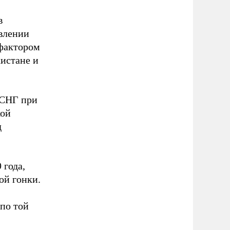
в
влении
 фактором
истане и
 СНГ при
кой
д
 года,
ой гонки.
 по той