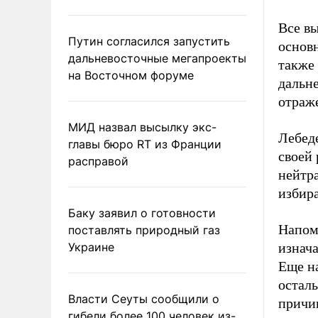
Все в
Путин согласился запустить
основ
дальневосточные мегапроекты
также
на Восточном форуме
дальн
отраже
МИД назвал высылку экс-
Лебед
главы бюро RT из Франции
своей
расправой
нейтра
избира
Баку заявил о готовности
Напомн
поставлять природный газ
Украине
изнач
Еще на
осталь
Власти Сеуты сообщили о
причи
гибели более 100 человек из-