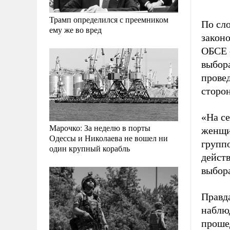
Трамп определился с преемником
По сл
ему же во вред
законо
ОБСЕ 
выбор
провед
сторо
«На се
Марочко: За неделю в порты
женщи
Одессы и Николаева не вошел ни
групп
один крупный корабль
дейст
выбор
Правда
наблю
проше