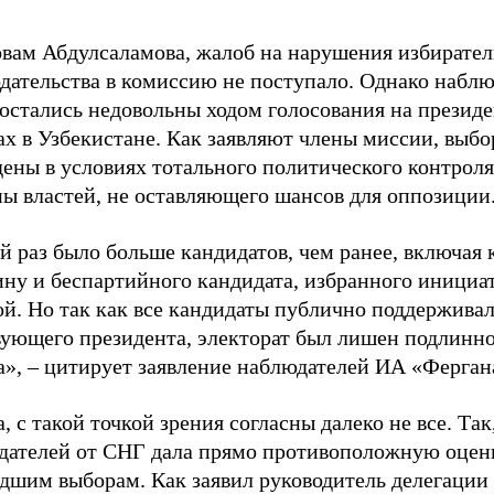
овам Абдулсаламова, жалоб на нарушения избирател
дательства в комиссию не поступало. Однако наблю
остались недовольны ходом голосования на презид
ах в Узбекистане. Как заявляют члены миссии, выб
ены в условиях тотального политического контроля
ны властей, не оставляющего шансов для оппозиции
й раз было больше кандидатов, чем ранее, включая 
ну и беспартийного кандидата, избранного инициа
ой. Но так как все кандидаты публично поддержива
вующего президента, электорат был лишен подлинн
а», – цитирует заявление наблюдателей ИА «Ферган
, с такой точкой зрения согласны далеко не все. Так
дателей от СНГ дала прямо противоположную оцен
дшим выборам. Как заявил руководитель делегации