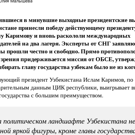
лия Малышева
явшиеся в минувшие выходные президентские в
истане принесли победу действующему президент
у Каримову и вновь раскололи международных
дателей на два лагеря. Эксперты от СНГ заявляю
ы прошли честно и свободно. Прямо противопол
 зрения придерживается миссия от ОБСЕ, утвер
ыбирать главу государства узбекам было не из ког
вующий президент Узбекистана Ислам Каримов, по
арительным данным ЦИК республики, выигрывает 
 государства с большим преимуществом.
 политическом ландшафте Узбекистана н
ной яркой фигуры, кроме главы государств