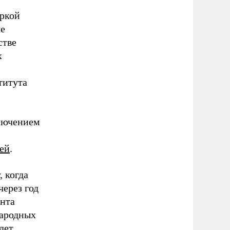
яркой
ые
стве
х
титута
ключением
ей
.
, когда
через год
ента
народных
лет.