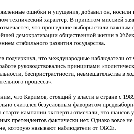
ыявленные ошибки и упущения, добавил он, носили 
ном технический характер. В принятом миссией зая
 отмечается, что прошедшие выборы стали важным
ейшей демократизации общественной жизни в Узбек
нием стабильного развития государства.
ев подчеркнул, что международные наблюдатели от
 работе руководствовались принципами «политичес
льности, беспристрастности, невмешательства в хо
тельного процесса».
им, что Каримов, стоящий у власти в стране с 1989
ально считался безусловным фаворитом предвыборн
 старте кампании эксперты отмечали, что шансов у
ных претендентов фактически нет. Однако вовсе не
не, которую называют наблюдатели от ОБСЕ.