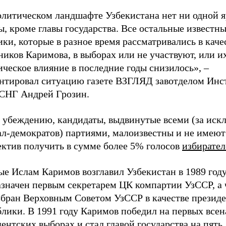
олитическом ландшафте Узбекистана нет ни одной 
, кроме главы государства. Все остальные известн
ки, которые в разное время рассматривались в каче
иков Каримова, в выборах или не участвуют, или и
ческое влияние в последние годы снизилось», –
нтировал ситуацию газете ВЗГЛЯД завотделом Инс
 СНГ Андрей Грозин.
о убеждению, кандидаты, выдвинутые всеми (за ис
ал-демократов) партиями, малоизвестны и не имеют
ектив получить в сумме более 5% голосов
избирател
е Ислам Каримов возглавил Узбекистан в 1989 году
азначен первым секретарем ЦК компартии УзССР, а 
збран Верховным Советом УзССР в качестве презид
блики. В 1991 году Каримов победил на первых все
ентских выборах и стал главой государства на пять 