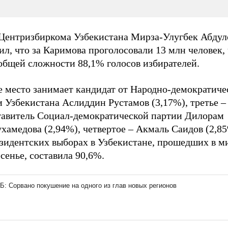
 Центризбиркома Узбекистана Мирза-Улугбек Абдул
л, что за Каримова проголосовали 13 млн человек, 
общей сложности 88,1% голосов избирателей.
е место занимает кандидат от Народно-демократиче
 Узбекистана Аслиддин Рустамов (3,17%), третье –
тавитель Социал-демократической партии Дилорам
амедова (2,94%), четвертое – Акмаль Саидов (2,85
езидентских выборах в Узбекистане, прошедших в 
сенье, составила 90,6%.