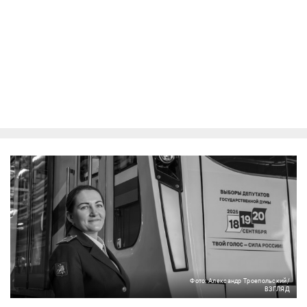
Фото: Александр Троепольский/
ВЗГЛЯД