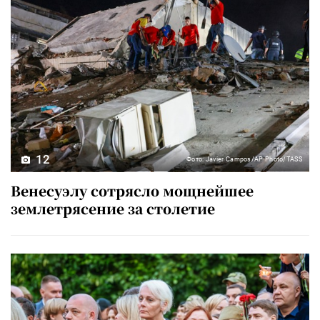
12
Фото: Javier Campos/AP Photo/TASS
Венесуэлу сотрясло мощнейшее
землетрясение за столетие