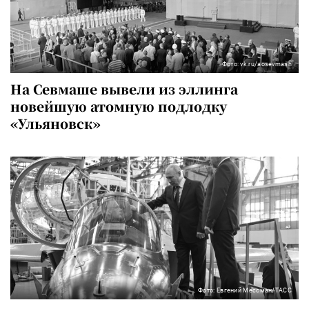
Фото: vk.ru/aosevmash
На Севмаше вывели из эллинга
новейшую атомную подлодку
«Ульяновск»
Фото: Евгений Мессман/ТАСС