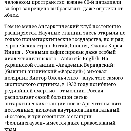
человеком пространство: южнее 60-й параллели
за борт запрещено выбрасывать даже огрызки от
яблок.
Тем не менее Антарктический клуб постепенно
расширяется. Научные станции здесь открыли не
только приантарктические государства, но и ряд
европейских стран, Китай, Япония, Южная Корея,
Индия… Учеными зафиксирован даже особый
диалект английского – Antarctic English. На
украинской станции «Академик Вернадский»
(бывший английский «Фарадей») зимовал
полярник Виктор Омельченко – внук того самого
скоттовского спутника, в 1932 году погибшего
редчайшей смертью – от молнии. Россия
располагает самой большой сетью
антарктических станций после Аргентины: пять
постоянных, включая внутриконтинентальный
«Восток», и три сезонных. У станции
«Беллинсгаузен» имеется даже православный
храм.