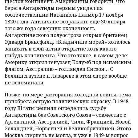
шестой континент. Американцы говорили, что
берега Антарктиды первым увидел их
соотечественник Натаниэль Палмер 17 ноября
1820 года. Англичане возражали: еще 30 января
того же года северную оконечность
Антарктического полуострова открыл британец
Эдвард Брансфилд. «Владычице морей» хотелось
записать в свой актив открытие хоть какого-
нибудь континента. Что это такое, в самом деле:
Америку открыл генуэзец Колумб под испанским
флагом, Австралию – голландец Янсзон… О
Беллинсгаузене и Лазареве в этом споре вообще
не вспоминали.
Позже, по мере разгорания холодной войны, тема
приобрела острую политическую окраску. В 1948
году Штаты решили определить судьбу
Антарктиды без Советского Союза – совместно с
Аргентиной, Австралией, Чили, Францией, Новой
Зеландией, Норвегией и Великобританией. Этого
Москва стерпеть не могла, и уже в 1949-м вопрос