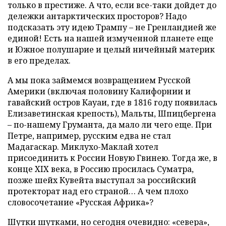
только в престиже. А что, если все-таки дойдет до
дележки антарктических просторов? Надо
подсказать эту идею Трампу – не Гренландией же
единой! Есть на нашей измученной планете еще
и Южное полушарие и целый ничейный материк
в его пределах.
А мы пока займемся возвращением Русской
Америки (включая половину Калифорнии и
гавайский остров Кауаи, где в 1816 году появилась
Елизаветинская крепость), Мальты, Шпицбергена
– по-нашему Груманта, да мало ли чего еще. При
Петре, например, русским едва не стал
Мадагаскар. Миклухо-Маклай хотел
присоединить к России Новую Гвинею. Тогда же, в
конце XIX века, в Россию просилась Суматра,
позже шейх Кувейта выступал за российский
протекторат над его страной… А чем плохо
словосочетание «Русская Африка»?
Шутки шутками, но сегодня очевидно: «севера»,