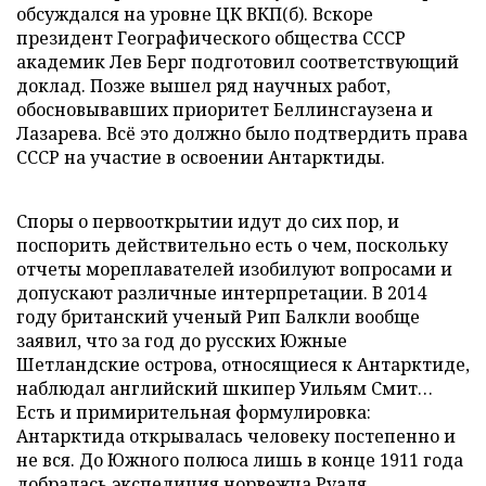
обсуждался на уровне ЦК ВКП(б). Вскоре
президент Географического общества СССР
академик Лев Берг подготовил соответствующий
доклад. Позже вышел ряд научных работ,
обосновывавших приоритет Беллинсгаузена и
Лазарева. Всё это должно было подтвердить права
СССР на участие в освоении Антарктиды.
Споры о первооткрытии идут до сих пор, и
поспорить действительно есть о чем, поскольку
отчеты мореплавателей изобилуют вопросами и
допускают различные интерпретации. В 2014
году британский ученый Рип Балкли вообще
заявил, что за год до русских Южные
Шетландские острова, относящиеся к Антарктиде,
наблюдал английский шкипер Уильям Смит…
Есть и примирительная формулировка:
Антарктида открывалась человеку постепенно и
не вся. До Южного полюса лишь в конце 1911 года
добралась экспедиция норвежца Руаля