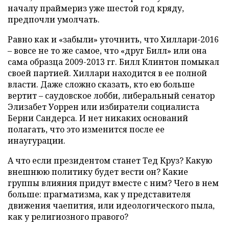
началу праймериз уже шестой год кряду,
предпочли умолчать.
Равно как и «забыли» уточнить, что Хиллари-2016
– вовсе не то же самое, что «друг Билл» или она
сама образца 2009-2013 гг. Билл Клинтон помыкал
своей партией. Хиллари находится в ее полной
власти. Даже сложно сказать, кто ею больше
вертит – саудовское лобби, либеральный сенатор
Элизабет Уоррен или избиратели социалиста
Берни Сандерса. И нет никаких оснований
полагать, что это изменится после ее
инаугурации.
А что если президентом станет Тед Круз? Какую
внешнюю политику будет вести он? Какие
группы влияния придут вместе с ним? Чего в нем
больше: прагматизма, как у представителя
движения чаепития, или идеологического пыла,
как у религиозного правого?