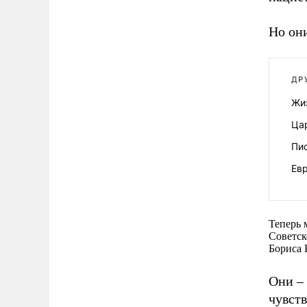
Но он
ДР
Жи
Ца
Пи
Евр
Теперь 
Советск
Бориса 
Они –
чувст