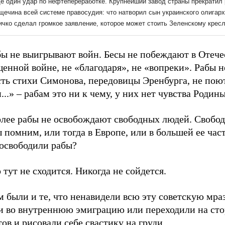
бы не выигрывают войн. Бесы не побеждают в Отеч
енной войне, не «благодаря», не «вопреки». Рабы 
сть стихи Симонова, передовицы Эренбурга, не пою
...» – рабам это ни к чему, у них нет чувства Родины
олее рабы не освобождают свободных людей. Свобо
 помним, или тогда в Европе, или в большей ее час
 освободили рабы?
 тут не сходится. Никогда не сойдется.
м были и те, что ненавидели всю эту советскую мраз
и во внутреннюю эмиграцию или переходили на ст
ов и рисовали себе свастику на груди.