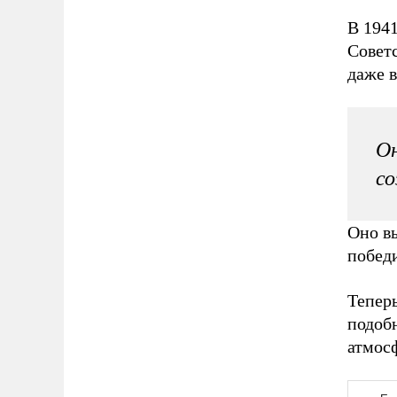
В 194
Советс
даже в
Он
со
Оно вы
побед
Теперь
подобн
атмосф