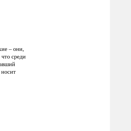
кие – они,
 что среди
кавший
 носит