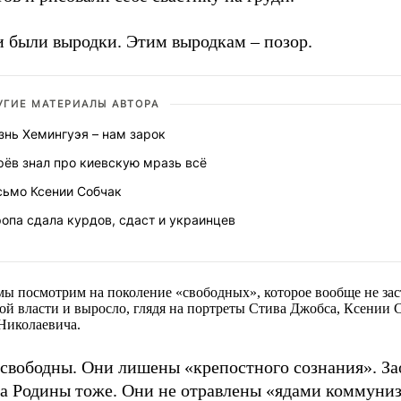
и были выродки. Этим выродкам – позор.
УГИЕ МАТЕРИАЛЫ АВТОРА
знь Хемингуэя – нам зарок
рёв знал про киевскую мразь всё
сьмо Ксении Собчак
опа сдала курдов, сдаст и украинцев
мы посмотрим на поколение «свободных», которое вообще не зас
ой власти и выросло, глядя на портреты Стива Джобса, Ксении 
Николаевича.
 свободны. Они лишены «крепостного сознания». За
ва Родины тоже. Они не отравлены «ядами коммуни