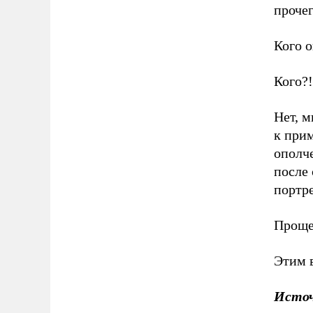
прочег
Кого о
Кого?!
Нет, м
к прим
ополче
после 
портре
Проще 
Этим в
Исто