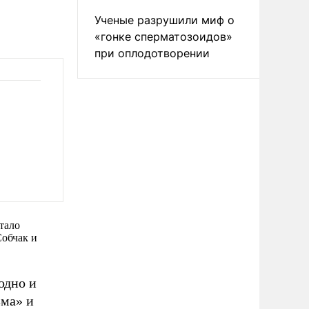
Ученые разрушили миф о
«гонке сперматозоидов»
при оплодотворении
тало
Собчак и
одно и
зма» и