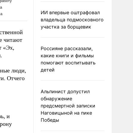
ИИ впервые оштрафовал
владельца подмосковного
участка за борщевик
ественной
не читают
т «Эх,
Россияне рассказали,
.
какие книги и фильмы
помогают воспитывать
детей
дные люди,
ти. Отчего
Альпинист допустил
обнаружение
предсмертной записки
Наговицыной на пике
ь, и
Победы
орону