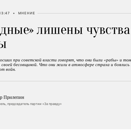
13:47
•
МНЕНИЕ
одные» лишены чувства
ы
осших при советской власти говорят, что они были «рабы» и то
 своей бесовщиной. Что они жили в атмосфере страха и боялись 
ют войн.
ар Прилепин
ель, председатель партии «За правду»