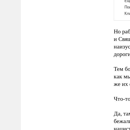
Но ра
и Свящ
наизу
дороги
Тем б
как мы
же их
Что-то
Да, та
бежал
нацист