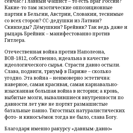
сейчас? Главный Фашист – то есть Враг России?
Какие-то там экзотические оппозиционные
партии в Бельгии, Австрии, Словакии, теснимые
со всех сторон? СС-дедушки из Латвии?
Скинхеды? Дёмушкин? Брейвик? Так ведь даже и
рыцарь Брейвик – манифестованно против
Гитлера.
Отечественная война против Наполеона,
ВОВ-1812, собственно, идеальна в качестве
идеологического сырья. Страсти давно остыли.
Слава, подвиги, триумф в Париже – сколько
угодно. Эта война – неимоверно эстетична:
наверное, самая красивая, самая карнавально-
изысканная большая война в истории; а кровь,
выбитые мозги, вывалившиеся внутренности по
давности лет уже не портят размашистые
батальные панно. Тягостных натуралистических
фото- и киносъёмок тогда не было, слава Богу.
Благодаря именно ракурсу «давным-давно»