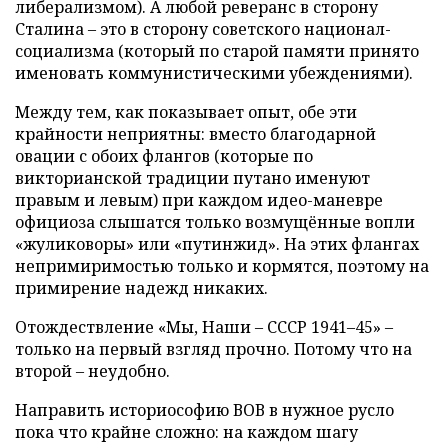
либерализмом). А любой реверанс в сторону
Сталина – это в сторону советского национал-
социализма (который по старой памяти принято
именовать коммунистическими убеждениями).
Между тем, как показывает опыт, обе эти
крайности неприятны: вместо благодарной
овации с обоих флангов (которые по
викторианской традиции путано именуют
правым и левым) при каждом идео-маневре
официоза слышатся только возмущённые вопли
«жуликоворы» или «путинжид». На этих флангах
непримиримостью только и кормятся, поэтому на
примирение надежд никаких.
Отождествление «Мы, Наши – СССР 1941–45» –
только на первый взгляд прочно. Потому что на
второй – неудобно.
Направить историософию ВОВ в нужное русло
пока что крайне сложно: на каждом шагу