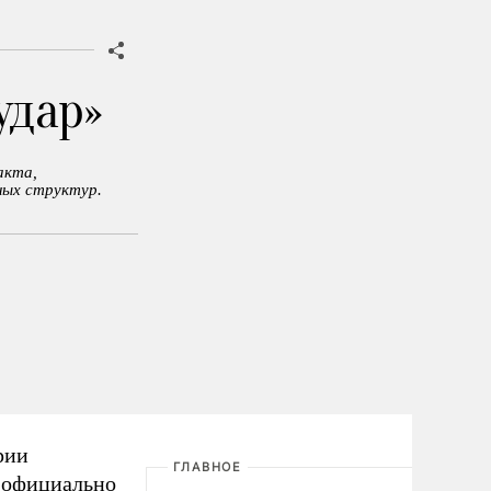
удар»
акта,
ных структур.
рии
ГЛАВНОЕ
е официально