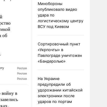
Минобороны
опубликовало видео
удара по
ий
логистическому центру
рство
ВСУ под Киевом
тикой
а об
Сортировочный пункт
«Укрпочты» в
.
Павлограде уничтожен
«Бандеролью»
На Украине
предупредили об
удорожании китайской
 войну в
электроники после
завелись
ударов по портам
ках.