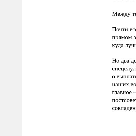
Между те
Почти вс
прямом э
куда луч
Но два д
спецслуж
о выплат
наших во
главное 
постсове
совпаден