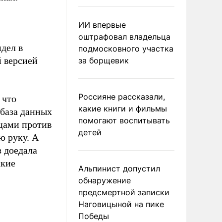
ИИ впервые
оштрафовал владельца
идел в
подмосковного участка
й версией
за борщевик
Россияне рассказали,
 что
какие книги и фильмы
 база данных
помогают воспитывать
цами против
детей
ю руку. А
з доедала
акие
Альпинист допустил
обнаружение
предсмертной записки
Наговицыной на пике
Победы