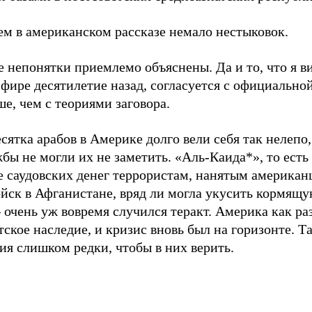
м в американском рассказе немало нестыковок.
е непонятки приемлемо объяснены. Да и то, что я в
фире десятилетие назад, согласуется с официально
ше, чем с теориями заговора.
есятка арабов в Америке долго вели себя так нелепо,
бы не могли их не заметить. «Аль-Каида*», то есть
е саудовских денег террористам, нанятым американ
йск в Афганистане, вряд ли могла укусить кормящу
– очень уж вовремя случился теракт. Америка как ра
тское наследие, и кризис вновь был на горизонте. Т
ия слишком редки, чтобы в них верить.