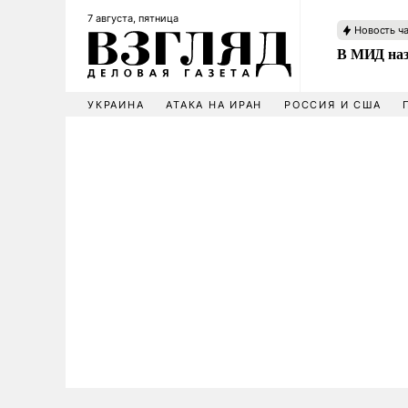
7 августа, пятница
Новость ч
В МИД наз
УКРАИНА
АТАКА НА ИРАН
РОССИЯ И США