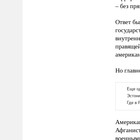
– без пр
Ответ бы
государс
внутренн
правящей
американ
Но главн
Американ
Афганист
военными