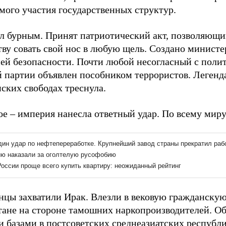
ямого участия государственных структур.
л бурным. Принят патриотический акт, позволяющ
тву совать свой нос в любую щель. Создано министе
ей безопасности. Почти любой несогласный с поли
 партии объявлен пособником террористов. Легенд
ских свободах треснула.
ое – империя нанесла ответный удар. По всему миру
цы захватили Ирак. Влезли в вековую гражданскую
ане на стороне тамошних наркопроизводителей. Об
 базами в постсоветских среднеазиатских республи