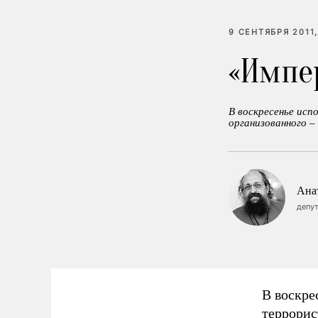
9 СЕНТЯБРЯ 2011,
«Импе
В воскресенье исп
организованного –
Ана
депут
В воскре
террорис