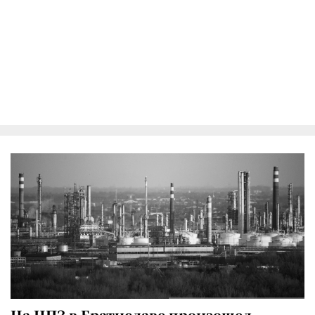
На НПЗ в Братиславе произошел