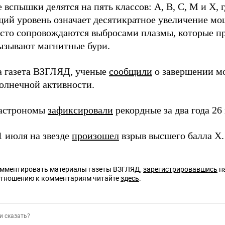
вспышки делятся на пять классов: A, B, C, M и X, 
ий уровень означает десятикратное увеличение м
асто сопровождаются выбросами плазмы, которые 
ызывают магнитные бури.
а газета ВЗГЛЯД, ученые
сообщили
о завершении м
солнечной активности.
 астрономы
зафиксировали
рекордные за два года 26
1 июля на звезде
произошел
взрыв высшего балла X.
омментировать материалы газеты ВЗГЛЯД,
зарегистрировавшись
на
отношению к комментариям читайте
здесь
.