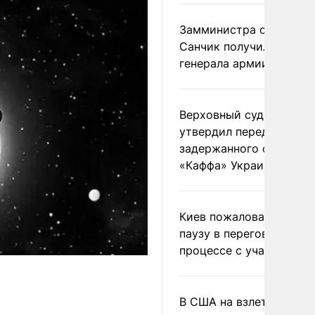
Замминистра обороны
Санчик получил звание
генерала армии
Верховный суд Швеции
утвердил передачу
задержанного сухогруз
«Каффа» Украине
Киев пожаловался на
паузу в переговорном
процессе с участием 
В США на взлете разби