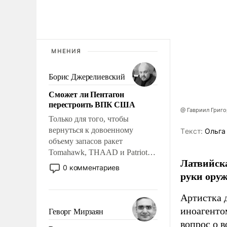
МНЕНИЯ
Борис Джерелиевский
Сможет ли Пентагон
перестроить ВПК США
@ Гавриил Григ
Только для того, чтобы
вернуться к довоенному
Tекст:
Ольга
объему запасов ракет
Tomahawk, THAAD и Patriot
Латвийска
США потребуется более трех
0 комментариев
руки оруж
лет. Даже небольшая война с
Ираном опустошила
Артистка 
американские арсеналы.
Сложившаяся ситуация
иноагентом
Геворг Мирзаян
означает многолетний период
вопрос о 