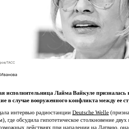
оров/ТАСС
 Иванова
я исполнительница Лайма Вайкуле призналась в
ие в случае вооруженного конфликта между ее ст
дала интервью радиостанции
Deutsche Welle
(призна
), где обсудила гипотетическое столкновение двух 
возможных действиях при нападении на Латвию, она