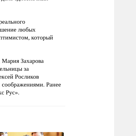
 реального
решение любых
оптимистом, который
 Мария Захарова
ельницы за
ексей Росликов
 соображениями. Ранее
с Рус».