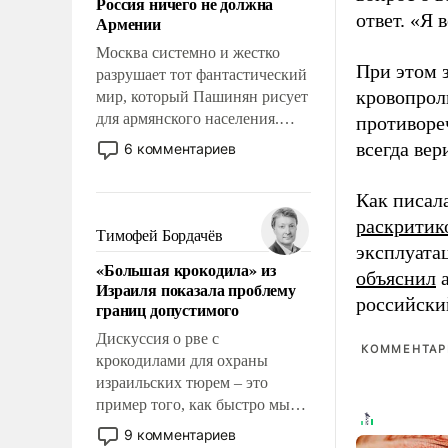
Россия ничего не должна
уязвимости США, например,
ответ. «Я 
Армении
перед Китаем.
Москва системно и жестко
При этом з
разрушает тот фантастический
кровопрол
мир, который Пашинян рисует
для армянского населения.
противоре
Мир, где этому населению все
всегда вер
6 комментариев
должны просто по
определению, где его
Как писал
политические прожекты будут
раскритик
беспрекословно оплачиваться
Тимофей Бордачёв
эксплуата
за счет российских
«Большая крокодила» из
налогоплательщиков и где за
объяснил
а
Израиля показала проблему
свои поступки не нужно
российски
границ допустимого
отвечать.
Дискуссия о рве с
КОММЕНТАРИ
крокодилами для охраны
израильских тюрем – это
пример того, как быстро мы
двигаемся по пути
9 комментариев