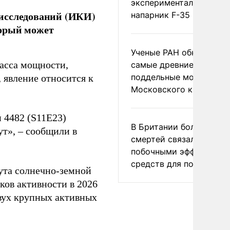
экспериментальный др
 исследований (ИКИ)
напарник F-35
торый может
Ученые РАН обнаружил
асса мощности,
самые древние
поддельные монеты
 явление относится к
Московского княжеств
н 4482 (S11E23)
В Британии более ста
т», – сообщили в
смертей связали с
побочными эффектами
средств для похудения
ута солнечно-земной
ков активности в 2026
двух крупных активных