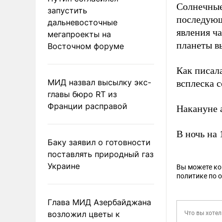
Солнечные 
запустить
последующ
дальневосточные
явления ч
мегапроекты на
планеты в
Восточном форуме
Как писал
МИД назвал высылку экс-
всплеска 
главы бюро RT из
Франции расправой
Накануне
В ночь на 
Баку заявил о готовности
поставлять природный газ
Украине
Вы можете к
политике по 
Глава МИД Азербайджана
возложил цветы к