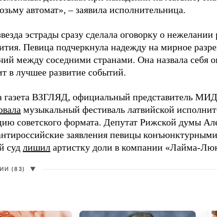
возьму автомат», – заявила исполнительница.
везда эстрады сразу сделала оговорку о нежелании
ития. Певица подчеркнула надежду на мирное раз
чий между соседними странами. Она назвала себя 
ит в лучшее развитие событий.
а газета ВЗГЛЯД, официальный представитель МИД
овала
музыкальный фестиваль латвийской исполнит
цию советского формата. Депутат Рижской думы Ал
нтироссийские заявления певицы конъюнктурными
й суд
лишил
артистку доли в компании «Лайма-Люк
И (83)
▼