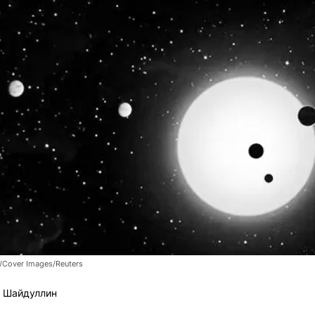
/Cover Images/Reuters
 Шайдуллин