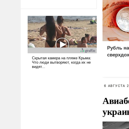
революционных изменений.
То, что несколько лет назад
было образом для
псевдонаучной фантастики,
стало всерьез обсуждаемой
идеей.
Рубль на
сверхдо
6 АВГУСТА 2
Авиаб
украи