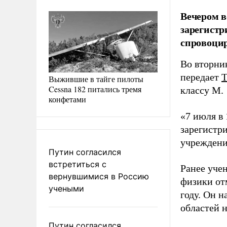
Вечером 
зарегист
спровоцир
Во вторни
передает
Выжившие в тайге пилоты
Cessna 182 питались тремя
классу М.
конфетами
«7 июля в 
зарегистр
учреждени
Путин согласился
встретиться с
Ранее уче
вернувшимися в Россию
физики от
учеными
году. Он 
областей н
Путин согласился