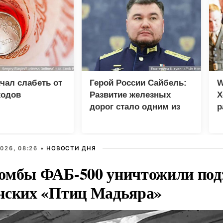
чал слабеть от
Герой России Сайбель:
W
ходов
Развитие железных
Х
дорог стало одним из
р
приоритетов Народной
программы ЕР
026, 08:26 •
НОВОСТИ ДНЯ
омбы ФАБ-500 уничтожили под
нских «Птиц Мадьяра»