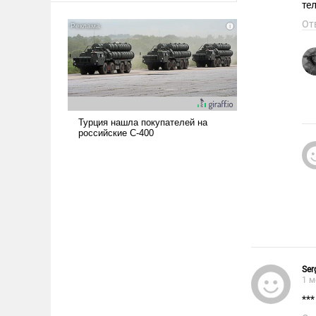
те
американские арсеналы.
От
Сложившаяся ситуация
означает многолетний период
уязвимости США, например,
перед Китаем.
Ser
1 м
***