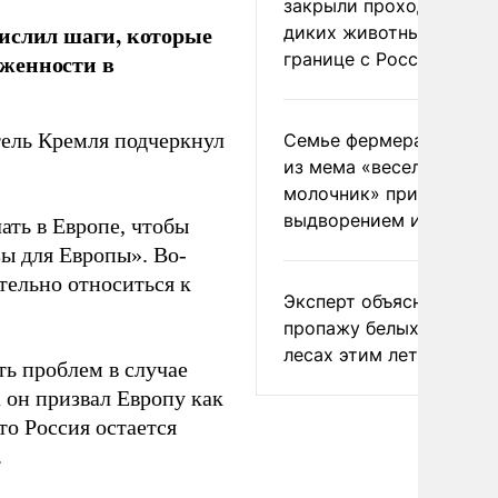
закрыли проходы для
числил шаги, которые
диких животных на
границе с Россией
яженности в
ель Кремля подчеркнул
Семье фермера Уолкер
из мема «веселый
молочник» пригрозили
выдворением из Росси
ать в Европе, чтобы
зы для Европы». Во-
тельно относиться к
Эксперт объяснил
пропажу белых грибов 
лесах этим летом
ь проблем в случае
 он призвал Европу как
то Россия остается
.