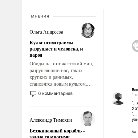
МНЕНИЯ
Ольга Андреева
Культ психотравмы
разрушает и человека, и
народ
Обиды на этот жестокий мир,
разрушающий нас, таких
хрупких и ранимых,
становятся новым культом,
Вл
постепенно вытесняя и
6 комментариев
1 м
отменяя традиционное
".
требование к человеку – быть
Хо
мужественным и твердым под
"..
ударами судьбы, брать на себя
уж
Александр Тимохин
ответственность, помогать
СВ
Безэкипажный корабль –
Чт
слабым, идти вперед и
задача со многими