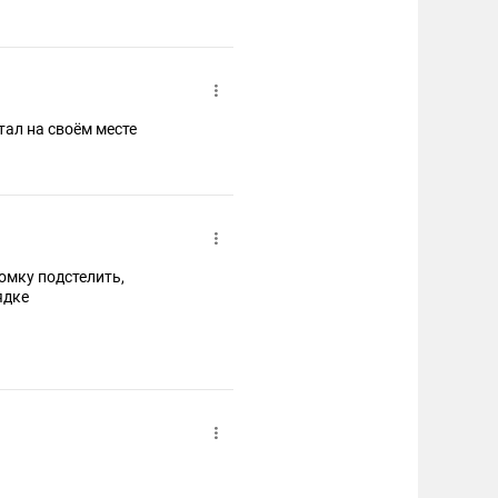
тал на своём месте
ломку подстелить,
ядке