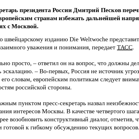
ретарь президента России Дмитрий Песков пере
вропейским странам избежать дальнейшей напр
ях с Москвой.
ю швейцарскому изданию Die Weltwoche представит
взаимного уважения и понимания, передает
ТАСС
.
ьно просто, – ответил он на вопрос, что должны дел
 эскалацию. – Во-первых, Россия не источник угро
о его словам, европейским политикам следует внима
остям российской стороны.
ажным пунктом пресс-секретарь назвал неизбежност
ания интересов Москвы. В качестве четвертого шага
ее возобновить конструктивный диалог, отметив, ч
и готовой к гибкому обсуждению текущих вопросов