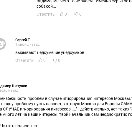
Видимо, мы чего-то не знаем.. Именно скрытое 
собакой...
Ответить
0
0
Cepгeй T
1 месяц назад
вызывают недоумение унедоумков
Ответить
0
0
адимир Шатунов
есяц назад
..неизбежность проблем в случае игнорирования интересов Москвы.
ть одну проблему пусть назовет, которую Москва для Европы САМА
. в СЛУЧАЕ игнорирования интересов ...." - действительно, нет таких 
е много лет на наши интересы, твой начальник сам неоднократно го
О.
о у них там в Кремле с головой?
Читать полностью