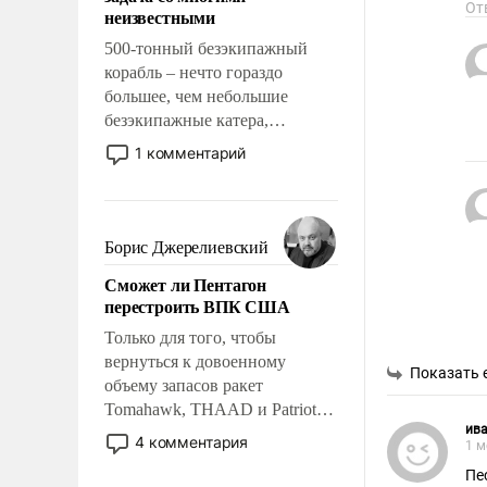
адаптироваться.
От
неизвестными
500-тонный безэкипажный
корабль – нечто гораздо
большее, чем небольшие
безэкипажные катера,
применение которых уже
1 комментарий
стало обыденностью. Задача по
созданию такого корабля очень
сложна и амбициозна. Однако
и ее реализация радикально
Борис Джерелиевский
поднимет наши боевые
Сможет ли Пентагон
возможности.
перестроить ВПК США
Только для того, чтобы
вернуться к довоенному
Показать 
объему запасов ракет
Tomahawk, THAAD и Patriot
ива
США потребуется более трех
4 комментария
1 м
лет. Даже небольшая война с
Пе
Ираном опустошила