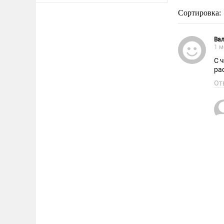
Сортировка:
Вал
1 м
С 
ра
От