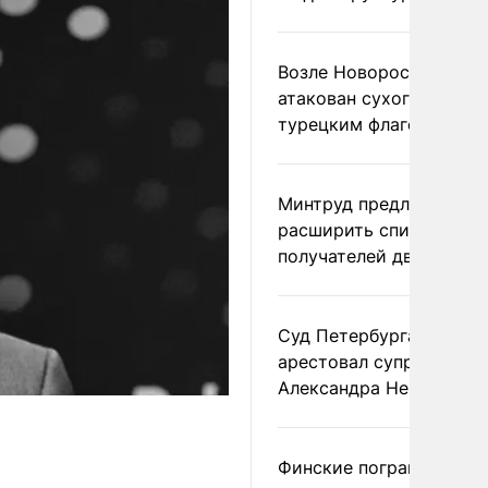
Возле Новороссийска
атакован сухогруз под
турецким флагом
Минтруд предложил
расширить список
получателей двух пенс
Суд Петербурга заочно
арестовал супругу
Александра Невзорова
Финские пограничники