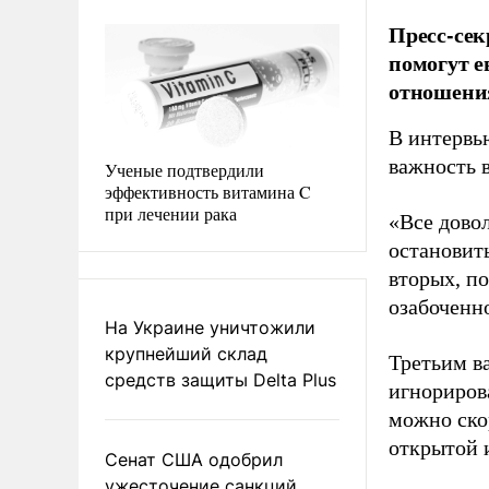
Пресс-сек
помогут е
отношени
В интервь
важность 
Ученые подтвердили
эффективность витамина C
при лечении рака
«Все довол
остановить
вторых, п
озабоченн
На Украине уничтожили
крупнейший склад
Третьим в
средств защиты Delta Plus
игнориров
можно скор
открытой 
Сенат США одобрил
ужесточение санкций