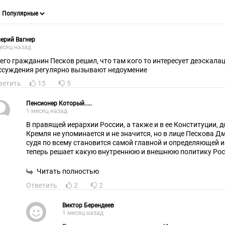
ерий Вагнер
есяц назад
чего гражданин Песков решил, что там кого то интересует деэскалац
ссуждения регулярно вызывают недоумение
ветить
15
5
Пенсионер Который.....
1 месяц назад
В правящей иерархии России, а также и в ее Конституции, должность Представитель
Кремля не упоминается и не значится, но в лице Пескова Д
судя по всему становится самой главной и определяющей и
теперь решает какую внутреннюю и внешнюю политику Россия должна проводить!
Такое интервью обычно дают люди обладающие очень се
полномочиями, способными определять политику своей ст
Читать полностью
президент, глава МИД, госсекретарь, но никак не пресс-сек
Ответить
2
2
Виктор Берендеев
1 месяц назад