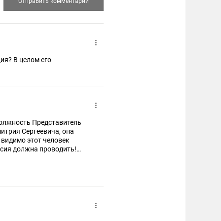
ия? В целом его
митрия Сергеевича, она
 видимо этот человек
рьезными властными
раны!Обычно это делает
ретарь,