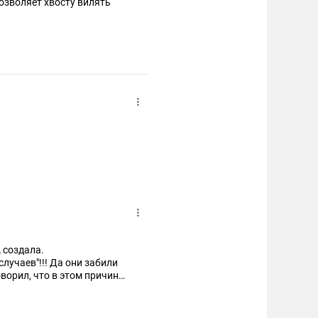
позволяет хвосту вилять
"
 создала.
"случаев"!!! Да они забили
ворил, что в этом причина