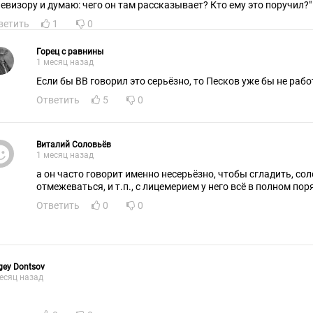
левизору и думаю: чего он там рассказывает? Кто ему это поручил?"
ветить
1
0
Горец с равнины
1 месяц назад
Если бы ВВ говорил это серьёзно, то Песков уже бы не рабо
Ответить
5
0
Виталий Соловьёв
1 месяц назад
а он часто говорит именно несерьёзно, чтобы сгладить, со
отмежеваться, и т.п., с лицемерием у него всё в полном пор
Ответить
0
0
gey Dontsov
есяц назад