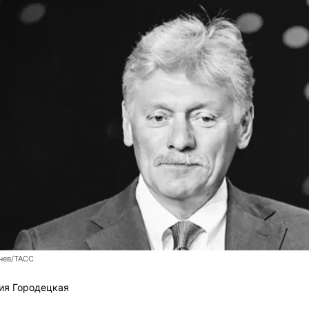
чев/ТАСС
ия Городецкая