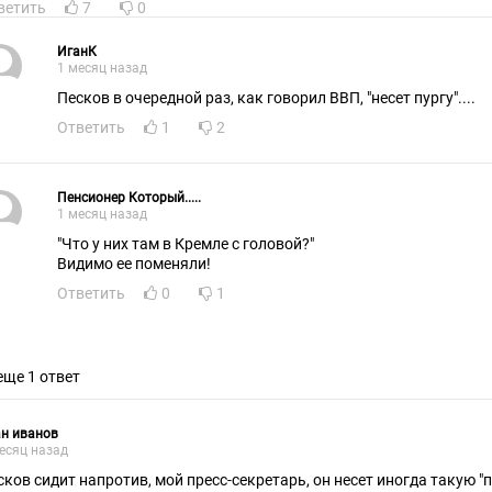
ветить
7
0
ИганК
1 месяц назад
Песков в очередной раз, как говорил ВВП, "несет пургу"....
Ответить
1
2
Пенсионер Который.....
1 месяц назад
"Что у них там в Кремле с головой?"
Видимо ее поменяли!
Ответить
0
1
еще 1 ответ
н иванов
есяц назад
сков сидит напротив, мой пресс-секретарь, он несет иногда такую "п