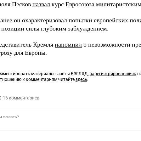
июля Песков
назвал
курс Евросоюза милитаристским
анее он
охарактеризовал
попытки европейских поли
 позиции силы глубоким заблуждением.
едставитель Кремля
напомнил
о невозможности пре
грозу для Европы.
омментировать материалы газеты ВЗГЛЯД,
зарегистрировавшись
на
отношению к комментариям читайте
здесь
.
:
16
комментариев