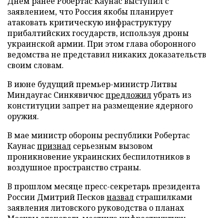
Днем ранее Робертас Каунас выступил с
заявлением, что Россия якобы планирует
атаковать критическую инфраструктуру
прибалтийских государств, используя дроны
украинской армии. При этом глава оборонного
ведомства не представил никаких доказательств
своим словам.
В июне будущий премьер-министр Литвы
Миндаугас Синкявичюс
предложил
убрать из
конституции запрет на размещение ядерного
оружия.
В мае министр обороны республики Робертас
Каунас
признал
серьезным вызовом
проникновение украинских беспилотников в
воздушное пространство страны.
В прошлом месяце пресс-секретарь президента
России Дмитрий Песков
назвал
страшилками
заявления литовского руководства о планах